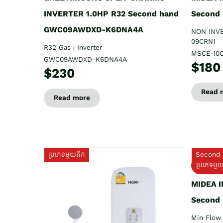
INVERTER 1.0HP R32 Second hand
Second
GWC09AWDXD-K6DNA4A
NON INV
09CRN1
R32 Gas | Inverter
MSCE-10
GWC09AWDXD-K6DNA4A
$180
$230
Read 
Read more
ប្រភេទមួយតឹក
Second 
ប្រភេទមួ
MIDEA 
Second
Min Flow 