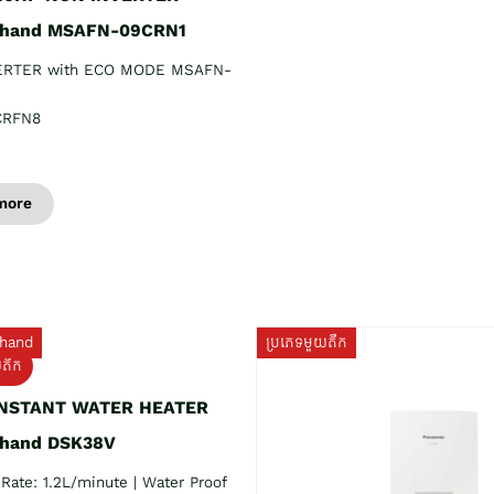
 hand MSAFN-09CRN1
ERTER with ECO MODE MSAFN-
CRFN8
more
hand
ប្រភេទមួយតឹក
យតឹក
INSTANT WATER HEATER
 hand DSK38V
Rate: 1.2L/minute | Water Proof