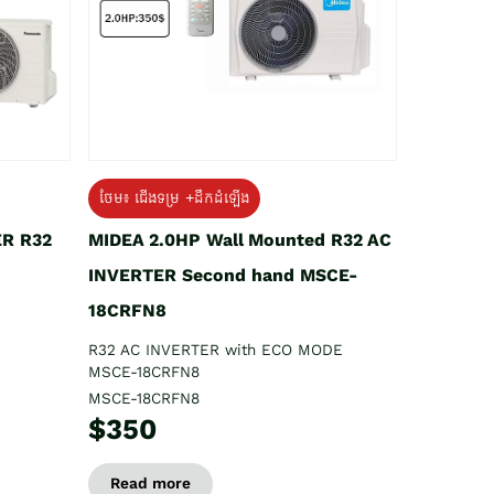
ថែម៖ ជើងទម្រ +ដឹកដំឡើង
ER R32
MIDEA 2.0HP Wall Mounted R32 AC
INVERTER Second hand MSCE-
18CRFN8
R32 AC INVERTER with ECO MODE
MSCE-18CRFN8
MSCE-18CRFN8
$350
Read more