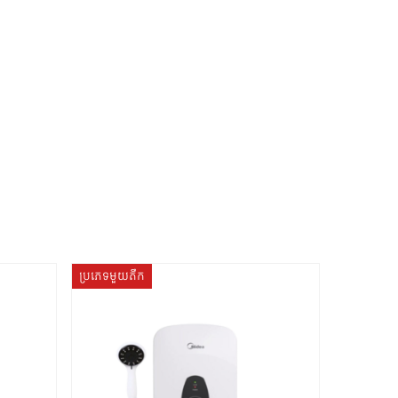
ប្រភេទមួយតឹក