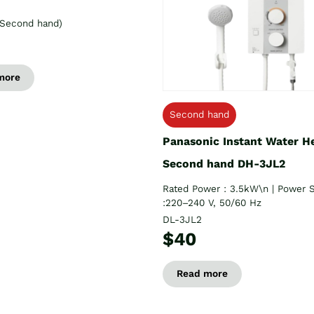
Second hand)
more
Second hand
Panasonic Instant Water H
Second hand DH-3JL2
Rated Power : 3.5kW\n | Power 
:220–240 V, 50/60 Hz
DL-3JL2
$40
Read more