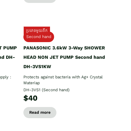
ប្រភេទមួយតឹក
Second hand
T PUMP
PANASONIC 3.6kW 3-Way SHOWER
nd DH-
HEAD NON JET PUMP Second hand
DH-3VS1KW
pply :
Protects against bacteria with Ag+ Crystal
Materiap
DH-3VS1 (Second hand)
$40
Read more