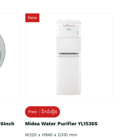
New
Free : ដឹកដំឡើង
16Inch
Midea Water Purifier YL1536S
W320 x H940 x D310 mm