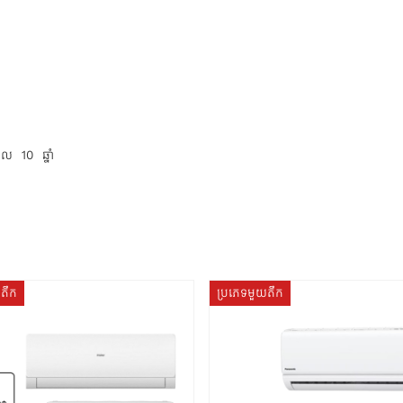
ល 10 ឆ្នាំ
យតឹក
ប្រភេទមួយតឹក