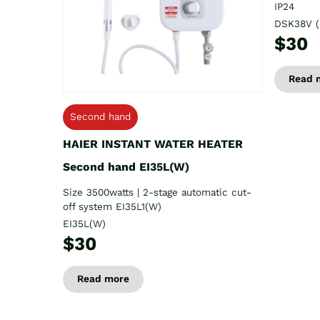
IP24
DSK38V (
$30
Read 
Second hand
HAIER INSTANT WATER HEATER
Second hand EI35L(W)
Size 3500watts | 2-stage automatic cut-
off system EI35L1(W)
EI35L(W)
$30
Read more