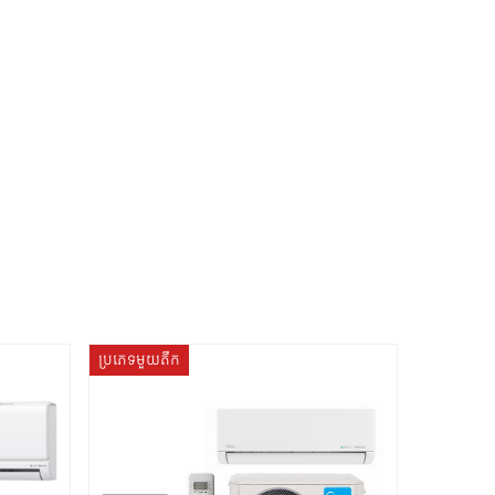
ប្រភេទមួយតឹក