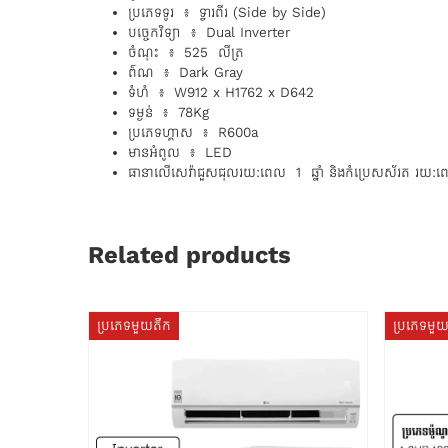
ប្រភេទទូរ ៖ ទ្វារពីរ (Side by Side)
បច្ចេកវិទ្យា ៖ Dual Inverter
ចំណុះ ៖ 525 លីត្រ
ព៌ណ ៖ Dark Gray
ទំហំ ៖ W912 x H1762 x D642
ទម្ងន់ ៖ 78Kg
ប្រភេទហ្គាស ៖ R600a
មានអំពូល ៖ LED
ធានាលេីសេវ៉ាជួសជុលរយ:ពេល 1 ឆ្នាំ និងកំប្រេសស័រត រយ:ពេ
Related products
ប្រភេទមួយតឹក
ប្រភេទមួ