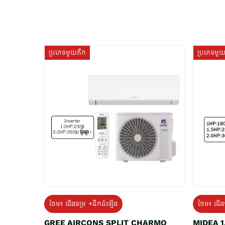
ប្រភេទមួយតឹក
ប្រភេទមួ
ថែម៖ ជើងទម្រ +ដឹកដំឡើង
ថែម៖ ជើង
GREE AIRCONS SPLIT CHARMO
MIDEA 