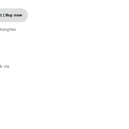
នេះ | Buy now
តេលេក្រាម៖
nk via