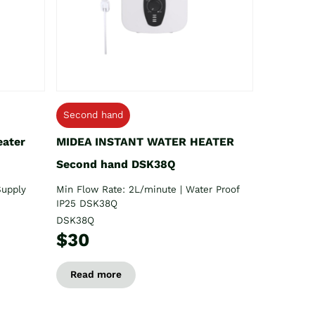
Second hand
eater
MIDEA INSTANT WATER HEATER
Second hand DSK38Q
Supply
Min Flow Rate: 2L/minute | Water Proof
IP25 DSK38Q
DSK38Q
$30
Read more