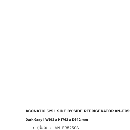
ACONATIC 525L SIDE BY SIDE REFRIGERATOR AN-FR
Dark Gray | W912 x H1762 x D642 mm
ម៉ូដែល ៖ AN-FR5250S