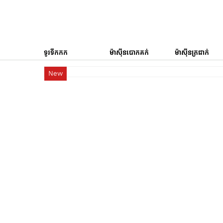
ទូរទឹកកក
ម៉ាស៊ីនបោកគក់
ម៉ាស៊ីនត្រជាក់
New