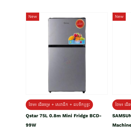
New
New
ថែម៖ ជេីងទម្រ + សេវាដឹក + ដបទឹកឬខ្ទះ
ថែម៖ ជើង
Qstar 75L 0.8m Mini Fridge BCD-
SAMSUN
99W
Machine