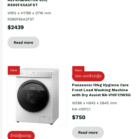
RS90F65A2FST
W912 x H1786 x D716 mm
RS90F65A2FST
$2439
Read more
New
New
ថែម៖ សេវាដឹកដំឡើង
Panasonic 10kg Hygiene Care
Front Load Washing Machine
with Dry Assist NA-V10FC1WSG
W596 x H845 x D645 mm
NA-V10FC1
$750
Read more
ដឹកដំឡើងដល់ផ្ទះ