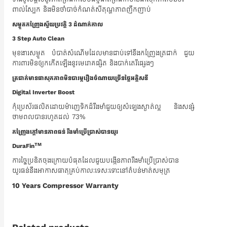
ពាល់ស្បែក និងមិនចាំបាច់កំណត់សីតុណ្ហភាពញឹកញាប់
សម្ងួតកញ្រែងស្វ័យប្រវត្តិ 3 ដំណាក់កាល
3 Step Auto Clean
មុខងារសម្ងួត បំបាត់សំណើមដែលមានជាប់ទៅនឹងកញ្រែងត្រជាក់​ ជួយ
ការពារមិនឲ្យកកើតឡើងនូវមេរោគផ្សិត និងបាក់តេរីផ្សេងៗ
ត្រជាក់មានផាសុកភាពមិនបារម្ភរឿងចំណាយច្រើនថ្លៃអគ្គិសនី
Digital Inverter Boost
កុំប្រេស័រផលិតដោយម៉ាញេទិកដ៏រឹងមាំជួយឲ្យសំឡេងស្ងាត់ល្អ និងសន្សំ
ថាមពលបានរហូតដល់ 73%
កញ្រែងក្តៅមានភាពធន់ រឹងមាំ​ប្រើប្រាស់បានយូរ
TM
DuraFin
ការច្នៃប្រឌិតចុងក្រោយបំផុតដែលជួយបង្កើនភាពរឹងមាំប្រើប្រាស់បាន
យូរធន់នឹងអាកាសធាតុគ្រប់កាលៈទេសៈទោះនៅតំបន់មាត់សមុត្រ
10 Years Compressor Warranty