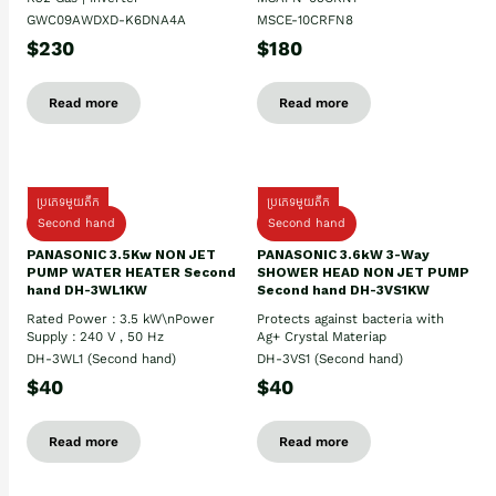
GWC09AWDXD-K6DNA4A
MSCE-10CRFN8
$230
$180
Read more
Read more
ប្រភេទមួយតឹក
ប្រភេទមួយតឹក
Second hand
Second hand
PANASONIC 3.5Kw NON JET
PANASONIC 3.6kW 3-Way
PUMP WATER HEATER Second
SHOWER HEAD NON JET PUMP
hand DH-3WL1KW
Second hand DH-3VS1KW
Rated Power : 3.5 kW\nPower
Protects against bacteria with
Supply : 240 V , 50 Hz
Ag+ Crystal Materiap
DH-3WL1 (Second hand)
DH-3VS1 (Second hand)
$40
$40
Read more
Read more