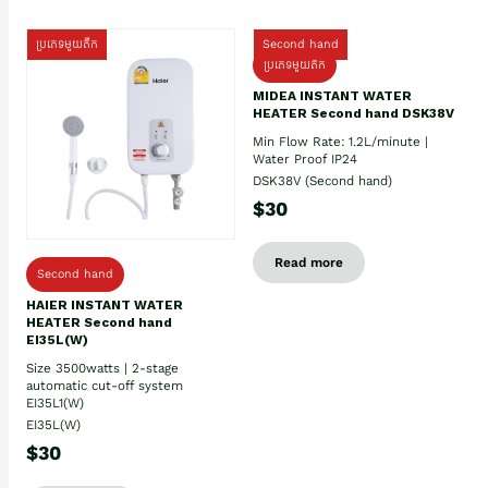
ប្រភេទមួយតឹក
Second hand
ប្រភេទមួយតឹក
MIDEA INSTANT WATER
HEATER Second hand DSK38V
Min Flow Rate: 1.2L/minute |
Water Proof IP24
DSK38V (Second hand)
$30
Read more
Second hand
HAIER INSTANT WATER
HEATER Second hand
EI35L(W)
Size 3500watts | 2-stage
automatic cut-off system
EI35L1(W)
EI35L(W)
$30