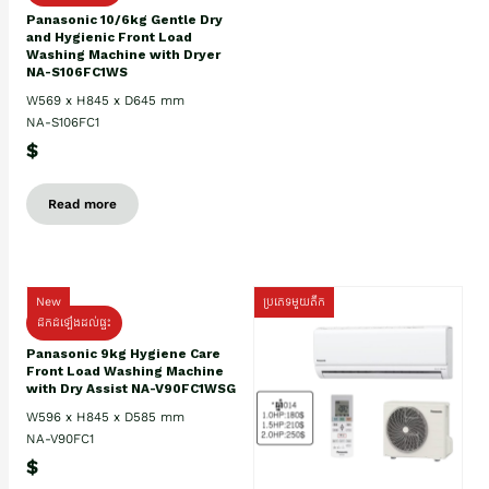
Panasonic 10/6kg Gentle Dry
and Hygienic Front Load
Washing Machine with Dryer
NA-S106FC1WS
W569 x H845 x D645 mm
NA-S106FC1
$
Read more
New
ប្រភេទមួយតឹក
ដឹកដំឡើងដល់ផ្ទះ
Panasonic 9kg Hygiene Care
Front Load Washing Machine
with Dry Assist NA-V90FC1WSG
W596 x H845 x D585 mm
NA-V90FC1
$