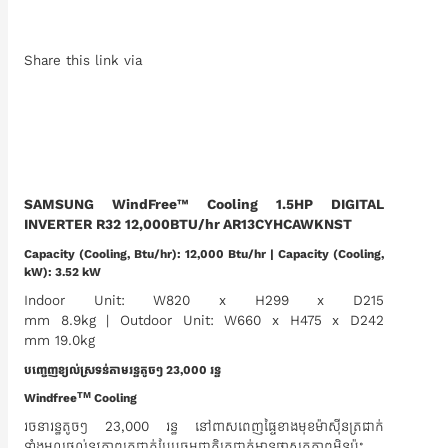
Share this link via
SAMSUNG WindFree™ Cooling 1.5HP DIGITAL
INVERTER R32 12,000BTU/hr AR13CYHCAWKNST
Capacity (Cooling, Btu/hr): 12,000 Btu/hr | Capacity (Cooling,
kW): 3.52 kW
Indoor Unit: W820 x H299 x D215
mm 8.9kg | Outdoor Unit: W660 x H475 x D242
mm 19.0kg
បញ្ចេញខ្យល់ស្រទន់តាមរន្ធតូចៗ 23,000​ រន្ធ
TM
Windfree
Cooling
រចនារន្ធតូចៗ 23,000 រន្ធ នៅពាសពេញផ្ទៃខាងមុខម៉ាស៊ីនត្រជាក់
ទាំងមូលផ្តល់នូវភាពត្រជាក់បែបធម្មជាតិត្រជាក់មានផាសុកភាពមិនប៉ះ