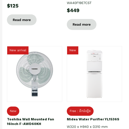
WA40F19E7CST
$125
$449
Read more
Read more
New arrival
New
New
Free : ដឹកដំឡើង
Toshiba Wall Mounted Fan
Midea Water Purifier YL1536S
16Inch F-AWD60KH
W320 x H940 x D310 mm