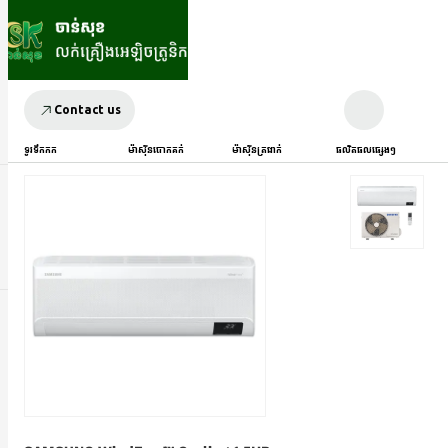
Contact us
ទូរទឹកកក
ម៉ាស៊ីនបោកគក់
ម៉ាស៊ីនត្រជាក់
ផលិតផលផ្សេងៗ