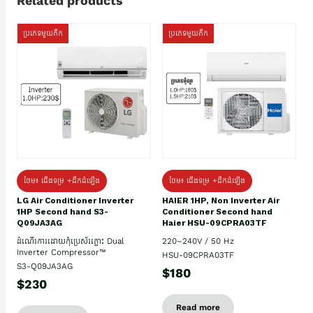
Related products
ប្រភេទមួយតឹក
ប្រភេទមួយតឹក
ថែម៖ ជើងទម្រ +ដឹកដំឡើង
ថែម៖ ជើងទម្រ +ដឹកដំឡើង
HAIER 1HP, Non Inverter Air
LG Air Conditioner Inverter
Conditioner Second hand
1HP Second hand S3-
Haier HSU-09CPRA03TF
Q09JA3AG
220–240V / 50 Hz
ដំណើរការដោយកុំប្រេស័រភ្លោះ Dual
Inverter Compressor™
HSU-09CPRA03TF
S3-Q09JA3AG
$180
$230
Read more