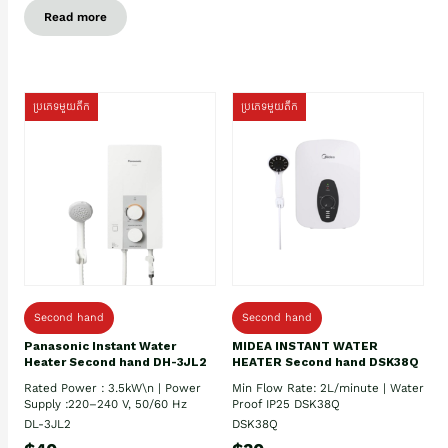
Read more
ប្រភេទមួយតឹក
ប្រភេទមួយតឹក
Second hand
Second hand
Panasonic Instant Water
MIDEA INSTANT WATER
Heater Second hand DH-3JL2
HEATER Second hand DSK38Q
Rated Power : 3.5kW\n | Power
Min Flow Rate: 2L/minute | Water
Supply :220–240 V, 50/60 Hz
Proof IP25 DSK38Q
DL-3JL2
DSK38Q