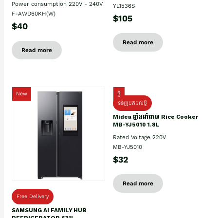
Power consumption 220V - 240V
YL1536S
F-AWD60KH(W)
$105
$40
Read more
Read more
New
ថ្មី
ទំនិញមកដល់ថ្មិ
Midea ឆ្នាំងដាំបាយ Rice Cooker
MB-YJ5010 1.8L
Rated Voltage 220V
MB-YJ5010
$32
Read more
Free Delivery
SAMSUNG AI FAMILY HUB
REFRIGERATOR 631L