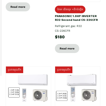
Read more
ថែម៖ ជើងទម្រ +ដឹកដំឡើង
PANASONIC 1.0HP INVERTER
R32 Second hand CS-226CFR
Refrigerant gas: R32
CS-226CFR
$180
Read more
ប្រភេទមួយតឹក
ប្រភេទមួយតឹក