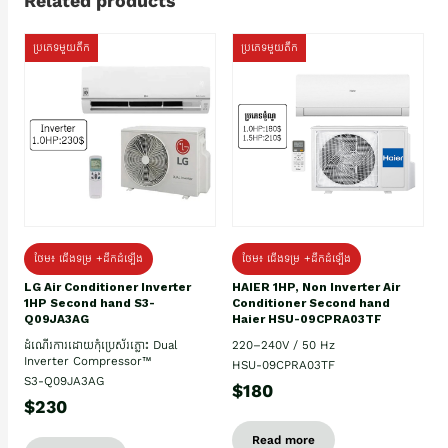
Related products
ប្រភេទមួយតឹក
ប្រភេទមួយតឹក
ថែម៖ ជើងទម្រ +ដឹកដំឡើង
ថែម៖ ជើងទម្រ +ដឹកដំឡើង
HAIER 1HP, Non Inverter Air
LG Air Conditioner Inverter
Conditioner Second hand
1HP Second hand S3-
Haier HSU-09CPRA03TF
Q09JA3AG
220–240V / 50 Hz
ដំណើរការដោយកុំប្រេស័រភ្លោះ Dual
Inverter Compressor™
HSU-09CPRA03TF
S3-Q09JA3AG
$180
$230
Read more