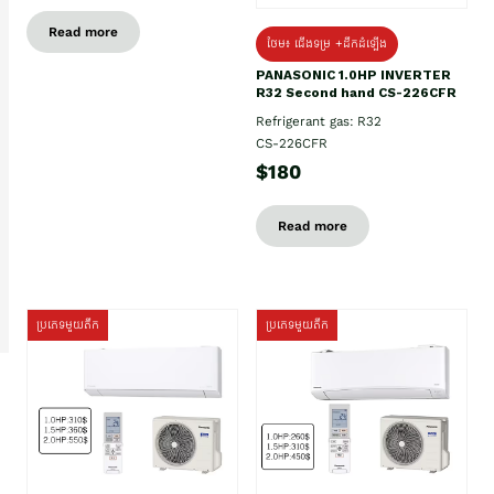
Read more
ថែម៖ ជើងទម្រ +ដឹកដំឡើង
PANASONIC 1.0HP INVERTER
R32 Second hand CS-226CFR
Refrigerant gas: R32
CS-226CFR
$180
Read more
ប្រភេទមួយតឹក
ប្រភេទមួយតឹក