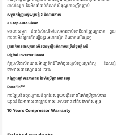
ពាល់ស្បែក និងមិនចាំបាច់កំណត់សីតុណ្ហភាពញឹកញាប់
សម្ងួតកញ្រែងស្វ័យប្រវត្តិ 3 ដំណាក់កាល
3 Step Auto Clean
មុខងារសម្ងួត បំបាត់សំណើមដែលមានជាប់ទៅនឹងកញ្រែងត្រជាក់​ ជួយ
ការពារមិនឲ្យកកើតឡើងនូវមេរោគផ្សិត និងបាក់តេរីផ្សេងៗ
ត្រជាក់មានផាសុកភាពមិនបារម្ភរឿងចំណាយច្រើនថ្លៃអគ្គិសនី
Digital Inverter Boost
កុំប្រេស័រផលិតដោយម៉ាញេទិកដ៏រឹងមាំជួយឲ្យសំឡេងស្ងាត់ល្អ និងសន្សំ
ថាមពលបានរហូតដល់ 73%
កញ្រែងក្តៅមានភាពធន់ រឹងមាំ​ប្រើប្រាស់បានយូរ
TM
DuraFin
ការច្នៃប្រឌិតចុងក្រោយបំផុតដែលជួយបង្កើនភាពរឹងមាំប្រើប្រាស់បាន
យូរធន់នឹងអាកាសធាតុគ្រប់កាលៈទេសៈទោះនៅតំបន់មាត់សមុត្រ
10 Years Compressor Warranty