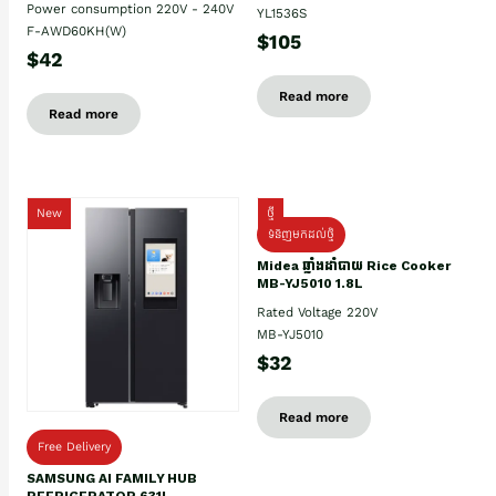
Power consumption 220V - 240V
YL1536S
F-AWD60KH(W)
$105
$42
Read more
Read more
New
ថ្មី
ទំនិញមកដល់ថ្មិ
Midea ឆ្នាំងដាំបាយ Rice Cooker
MB-YJ5010 1.8L
Rated Voltage 220V
MB-YJ5010
$32
Read more
Free Delivery
SAMSUNG AI FAMILY HUB
REFRIGERATOR 631L