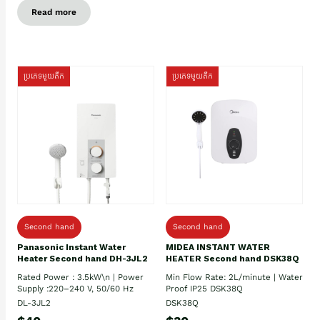
Read more
ប្រភេទមួយតឹក
ប្រភេទមួយតឹក
Second hand
Second hand
Panasonic Instant Water
MIDEA INSTANT WATER
Heater Second hand DH-3JL2
HEATER Second hand DSK38Q
Rated Power : 3.5kW\n | Power
Min Flow Rate: 2L/minute | Water
Supply :220–240 V, 50/60 Hz
Proof IP25 DSK38Q
DL-3JL2
DSK38Q