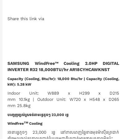
Share this link via
SAMSUNG WindFree™ Cooling 2.0HP DIGITAL
INVERTER R32 18,000BTU/hr AR18CYHCAWKNST
Capacity (Cooling, Btu/hr): 18,000 Btu/hr | Capacity (Cooling,
kW): 5.28 kW
Indoor Unit: W889 x H299 x D215
mm 10.1kg | Outdoor Unit: W720 x H548 x D265
mm 25.8kg
បញ្ចេញខ្យល់ស្រទន់តាមរន្ធតូចៗ 23,000​ រន្ធ
TM
Windfree
Cooling
រចនារន្ធតូចៗ 23,000 រន្ធ នៅពាសពេញផ្ទៃខាងមុខម៉ាស៊ីនត្រជាក់
ទាំងមូលផ្តល់នូវភាពត្រជាក់បែបធម្មជាតិត្រជាក់មានផាសុកភាពមិនប៉ះ