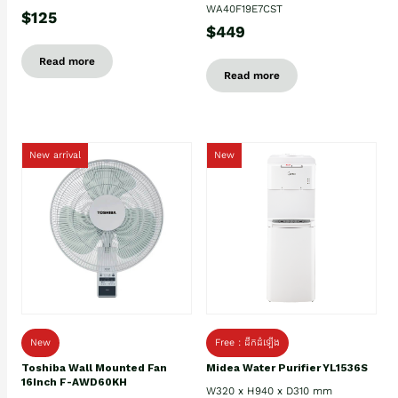
WA40F19E7CST
$125
$449
Read more
Read more
New arrival
New
New
Free : ដឹកដំឡើង
Toshiba Wall Mounted Fan
Midea Water Purifier YL1536S
16Inch F-AWD60KH
W320 x H940 x D310 mm