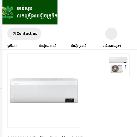
Contact us
ទូរទឹកកក
ម៉ាស៊ីនបោកគក់
ម៉ាស៊ីនត្រជាក់
ផលិតផលផ្សេងៗ