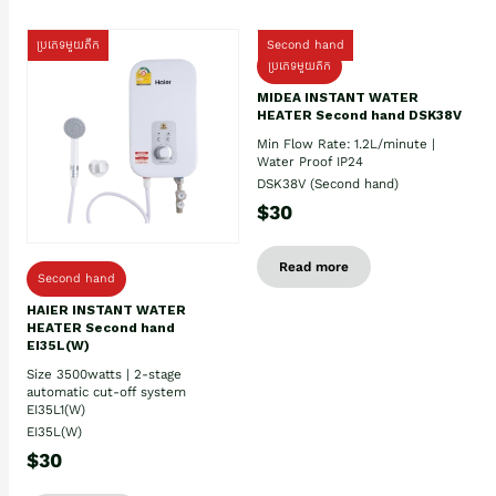
ប្រភេទមួយតឹក
Second hand
ប្រភេទមួយតឹក
MIDEA INSTANT WATER
HEATER Second hand DSK38V
Min Flow Rate: 1.2L/minute |
Water Proof IP24
DSK38V (Second hand)
$30
Read more
Second hand
HAIER INSTANT WATER
HEATER Second hand
EI35L(W)
Size 3500watts | 2-stage
automatic cut-off system
EI35L1(W)
EI35L(W)
$30