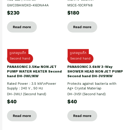
GWC09AWDXD-K6DNA4A
MSCE-10CRFN8
$230
$180
Read more
Read more
ប្រភេទមួយតឹក
ប្រភេទមួយតឹក
Second hand
Second hand
PANASONIC 3.5Kw NON JET
PANASONIC 3.6kW 3-Way
PUMP WATER HEATER Second
SHOWER HEAD NON JET PUMP
hand DH-3WL1KW
Second hand DH-3VS1KW
Rated Power : 3.5 kW\nPower
Protects against bacteria with
Supply : 240 V , 50 Hz
Ag+ Crystal Materiap
DH-3WL1 (Second hand)
DH-3VS1 (Second hand)
$40
$40
Read more
Read more