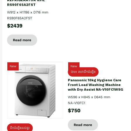
RS90F65A2FST
W912 x H1786 x D716 mm
RS90F65A2FST
$2439
Read more
New
New
ថែម៖ សេវាដឹកដំឡើង
Panasonic 10kg Hygiene Care
Front Load Washing Machine
with Dry Assist NA-V10FC1WSG
W596 x H845 x D645 mm
NA-V10FC1
$750
Read more
ដឹកដំឡើងដល់ផ្ទះ