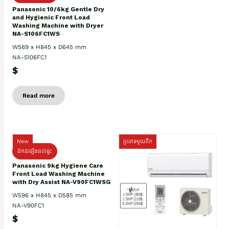
Panasonic 10/6kg Gentle Dry
and Hygienic Front Load
Washing Machine with Dryer
NA-S106FC1WS
W569 x H845 x D645 mm
NA-S106FC1
$
Read more
New
ប្រភេទមួយតឹក
ដឹកដំឡើងដល់ផ្ទះ
Panasonic 9kg Hygiene Care
Front Load Washing Machine
with Dry Assist NA-V90FC1WSG
W596 x H845 x D585 mm
NA-V90FC1
$