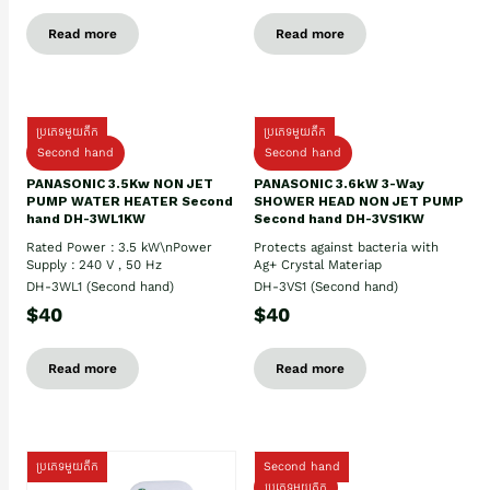
Read more
Read more
ប្រភេទមួយតឹក
ប្រភេទមួយតឹក
Second hand
Second hand
PANASONIC 3.5Kw NON JET
PANASONIC 3.6kW 3-Way
PUMP WATER HEATER Second
SHOWER HEAD NON JET PUMP
hand DH-3WL1KW
Second hand DH-3VS1KW
Rated Power : 3.5 kW\nPower
Protects against bacteria with
Supply : 240 V , 50 Hz
Ag+ Crystal Materiap
DH-3WL1 (Second hand)
DH-3VS1 (Second hand)
$40
$40
Read more
Read more
ប្រភេទមួយតឹក
Second hand
ប្រភេទមួយតឹក