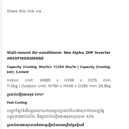
Share this link via
Wall-mount Air-conditioner Neo Alpha​ 2HP Inverter​
AR40F18D0AMNSE
Capacity (Cooling, Btu/hr):
17,200 Btu/hr
| Capacity (Cooling,
kW): 5.04kW
Indoor Unit: W889 x H299 x D215 mm
11.5kg | Outdoor Unit: W790 x H548 x D285 mm 29.9kg
ត្រជាក់លឿនជាងមុខ 43%*
Fast Cooling
បច្ចេកវិទ្យាទំនើបជួយសាយភាយខ្យល់ត្រជាក់បែបផាសុកភាពពេញផ្ទៃ
បន្ទប់បានឆាប់រហ័ស និងត្រជាក់លឿនជាងមុខរហូតដល់ 43%
ត្រជាក់មានផាសុកភាពមិនបារម្ភរឿងចំណាយច្រើនថ្លៃអគ្គិសនី