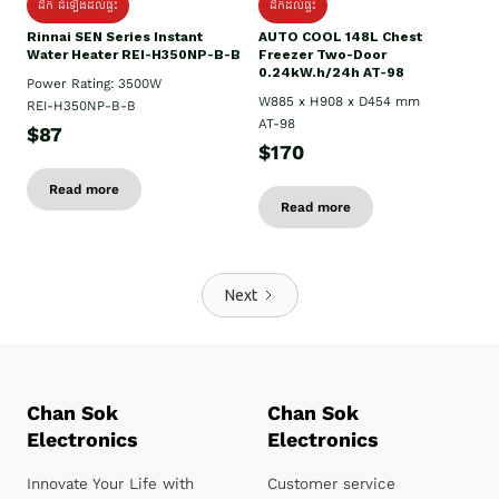
ដឹក ដំឡើងដល់ផ្ទះ
ដឹកដល់ផ្ទះ
Rinnai SEN Series Instant
AUTO COOL 148L Chest
Water Heater REI-H350NP-B-B
Freezer Two-Door
0.24kW.h/24h AT-98
Power Rating: 3500W
W885 x H908 x D454 mm
REI-H350NP-B-B
AT-98
$87
$170
Read more
Read more
Next
Chan Sok
Chan Sok
Electronics
Electronics
Innovate Your Life with
Customer service