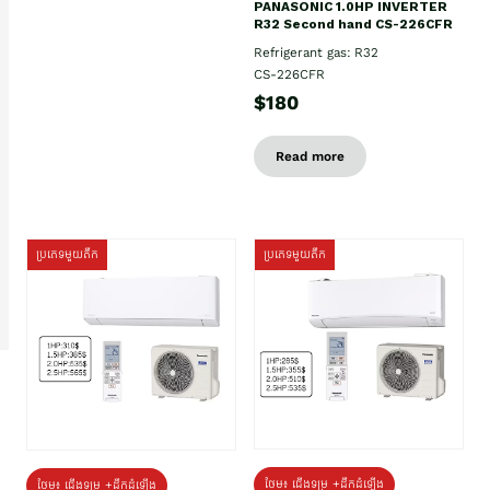
PANASONIC 1.0HP INVERTER
R32 Second hand CS-226CFR
Refrigerant gas: R32
CS-226CFR
$180
Read more
ប្រភេទមួយតឹក
ប្រភេទមួយតឹក
ថែម៖ ជើងទម្រ +ដឹកដំឡើង
ថែម៖ ជើងទម្រ +ដឹកដំឡើង