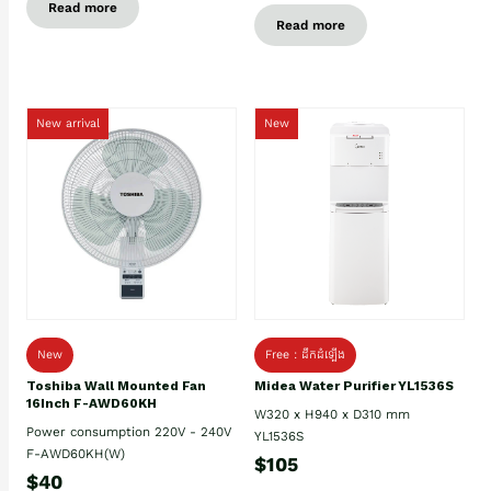
Read more
Read more
New arrival
New
New
Free : ដឹកដំឡើង
Toshiba Wall Mounted Fan
Midea Water Purifier YL1536S
16Inch F-AWD60KH
W320 x H940 x D310 mm
Power consumption 220V - 240V
YL1536S
F-AWD60KH(W)
$105
$40