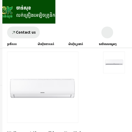
Contact us
ទូរទឹកកក
ម៉ាស៊ីនបោកគក់
ម៉ាស៊ីនត្រជាក់
ផលិតផលផ្សេងៗ