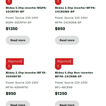
ថ្មី
ថ្មី
Midea 5.0hp inverter MGPA-
Midea 2.5hp​ inverter MFPA-
50CRFN1-BP
24CRDN8-BP
Power Source 220-240V
Power Source 220-240V
MGPA-50CRFN1-BP
MFPA-24CRDN8-BP
$1350
$850
Read more
Read more
ទំនិញមកដល់ថ្មី
ទំនិញមកដល់ថ្មី
ថ្មី
ថ្មី
Midea 2.5hp Inverter MFYA-
Midea 5.0hp Non-inverter
400HRFN1
MFPA-24CRN8-XP
Power Source 220-240V
Power Source 220-240V
MFYA-400HRFN1
MFJ-48CRN8
$950
$1250
Read more
Read more