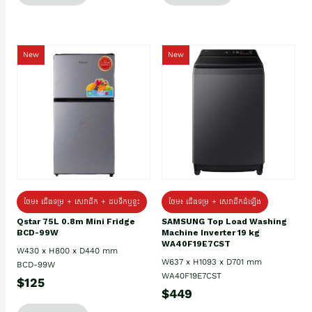
New
New
ថែម៖ ជេីងទម្រ + សេវាដឹក + ដបទឹកឬខ្ទះ
ថែម៖ ជើងទម្រ + សេវាដឹកដំឡើង
Qstar 75L 0.8m Mini Fridge
SAMSUNG Top Load Washing
BCD-99W
Machine Inverter 19 kg
WA40F19E7CST
W430 x H800 x D440 mm
W637 x H1093 x D701 mm
BCD-99W
WA40F19E7CST
$125
$449