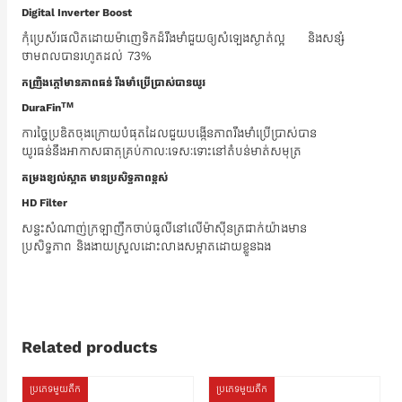
Digital Inverter Boost
កុំប្រេស័រផលិតដោយម៉ាញេទិកដ៏រឹងមាំជួយឲ្យសំឡេងស្ងាត់ល្អ និងសន្សំ
ថាមពលបានរហូតដល់ 73%
កញ្រឺងក្តៅមានភាពធន់ រឹងមាំ​ប្រើប្រាស់បានយូរ
TM
DuraFin
ការច្នៃប្រឌិតចុងក្រោយបំផុតដែលជួយបង្កើនភាពរឹងមាំប្រើប្រាស់បាន
យូរធន់នឹងអាកាសធាតុគ្រប់កាលៈទេសៈទោះនៅតំបន់មាត់សមុត្រ
តម្រងខ្យល់ស្អាត មានប្រសិទ្ធភាពខ្ពស់
HD Filter
សន្ទះសំណាញ់ក្រឡាញឹកចាប់ធូលីនៅលើម៉ាស៊ីនត្រជាក់យ៉ាងមាន
ប្រសិទ្ធភាព និងងាយស្រួលដោះលាងសម្អាតដោយខ្លួនឯង
Related products
ប្រភេទមួយតឹក
ប្រភេទមួយតឹក