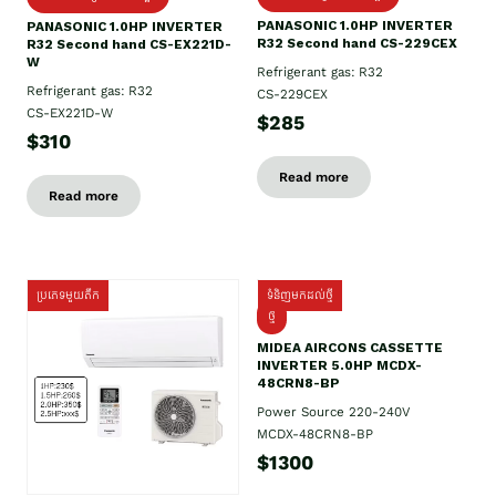
PANASONIC 1.0HP INVERTER
PANASONIC 1.0HP INVERTER
R32 Second hand CS-229CEX
R32 Second hand CS-EX221D-
W
Refrigerant gas: R32
Refrigerant gas: R32
CS-229CEX
CS-EX221D-W
$285
$310
Read more
Read more
ប្រភេទមួយតឹក
ទំនិញមកដល់ថ្មី
ថ្មី
MIDEA AIRCONS CASSETTE
INVERTER 5.0HP MCDX-
48CRN8-BP
Power Source 220-240V
MCDX-48CRN8-BP
$1300