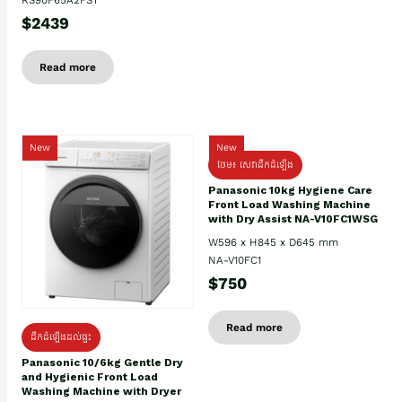
$2439
Read more
New
New
ថែម៖ សេវាដឹកដំឡើង
Panasonic 10kg Hygiene Care
Front Load Washing Machine
with Dry Assist NA-V10FC1WSG
W596 x H845 x D645 mm
NA-V10FC1
$750
Read more
ដឹកដំឡើងដល់ផ្ទះ
Panasonic 10/6kg Gentle Dry
and Hygienic Front Load
Washing Machine with Dryer