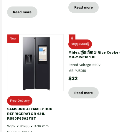
Read more
Read more
New
ថ្មី
ទំនិញមកដល់ថ្មិ
Midea ឆ្នាំងដាំបាយ Rice Cooker
MB-YJ5010 1.8L
Rated Voltage 220V
MB-YJ5010
$32
Read more
Free Delivery
SAMSUNG AI FAMILY HUB
REFRIGERATOR 631L
RS90F65A2FST
W912 x H1786 x D716 mm
RS90F65A2FST