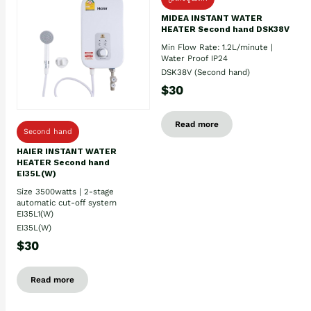
MIDEA INSTANT WATER
HEATER Second hand DSK38V
Min Flow Rate: 1.2L/minute |
Water Proof IP24
DSK38V (Second hand)
$30
Read more
Second hand
HAIER INSTANT WATER
HEATER Second hand
EI35L(W)
Size 3500watts | 2-stage
automatic cut-off system
EI35L1(W)
EI35L(W)
$30
Read more