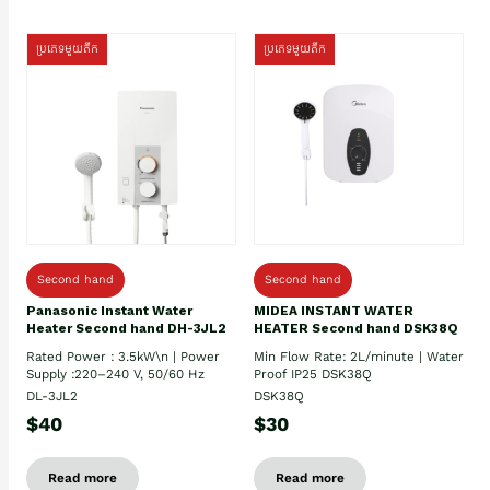
ប្រភេទមួយតឹក
ប្រភេទមួយតឹក
Second hand
Second hand
Panasonic Instant Water
MIDEA INSTANT WATER
Heater Second hand DH-3JL2
HEATER Second hand DSK38Q
Rated Power : 3.5kW\n | Power
Min Flow Rate: 2L/minute | Water
Supply :220–240 V, 50/60 Hz
Proof IP25 DSK38Q
DL-3JL2
DSK38Q
$40
$30
Read more
Read more