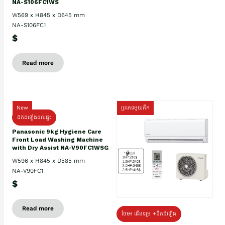
NA-S106FC1WS
W569 x H845 x D645 mm
NA-S106FC1
$
Read more
New
ប្រភេទមួយតឹក
ដឹកដំឡើងដល់ផ្ទះ
Panasonic 9kg Hygiene Care
Front Load Washing Machine
with Dry Assist NA-V90FC1WSG
W596 x H845 x D585 mm
NA-V90FC1
$
Read more
ថែម៖ ជើងទម្រ +ដឹកដំឡើង