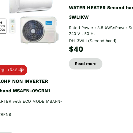
WATER HEATER Second ha
3WL1KW
Rated Power : 3.5 kW\nPower Su
240 V , 50 Hz
DH-3WL1 (Second hand)
$40
Read more
ទម្រ +ដឹកដំឡើង
1.0HP NON INVERTER
 hand MSAFN-09CRN1
ERTER with ECO MODE MSAFN-
CRFN8