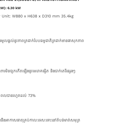
 kW): 6.30 kW
or Unit: W880 x H638 x D310 mm 35.4kg
មូលផ្តល់នូវភាពត្រជាក់បែបធម្មជាតិត្រជាក់មានផាសុកភាព
ារមិនឲ្យកកើតឡើងនូវមេរោគផ្សិត និងបាក់តេរីផ្សេងៗ
សំថាមពលបានរហូតដល់ 73%
រធន់នឹងអាកាសធាតុគ្រប់កាលៈទេសៈទោះនៅតំបន់មាត់សមុត្រ