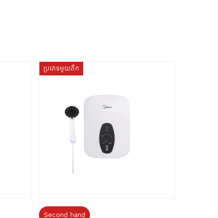
ប្រភេទមួយតឹក
Second hand