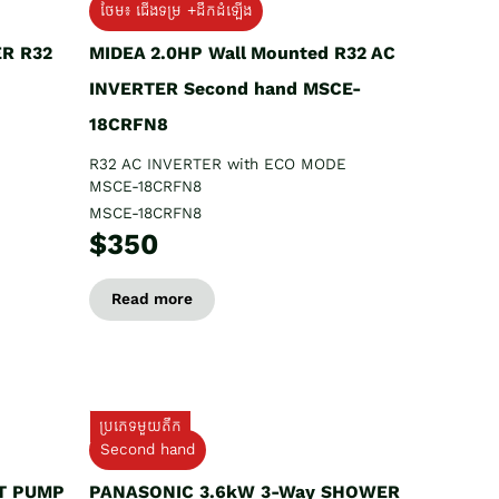
ថែម៖ ជើងទម្រ +ដឹកដំឡើង
ER R32
MIDEA 2.0HP Wall Mounted R32 AC
INVERTER Second hand MSCE-
18CRFN8
R32 AC INVERTER with ECO MODE
MSCE-18CRFN8
MSCE-18CRFN8
$350
Read more
ប្រភេទមួយតឹក
Second hand
T PUMP
PANASONIC 3.6kW 3-Way SHOWER