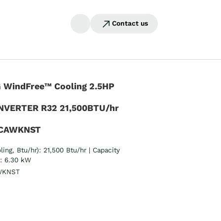
Contact us
WindFree™ Cooling 2.5HP
INVERTER R32 21,500BTU/hr
CAWKNST
ling, Btu/hr): 21,500 Btu/hr | Capacity
): 6.30 kW
WKNST