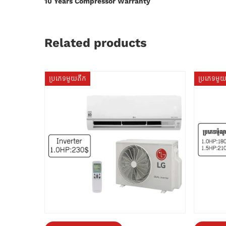
10 Years Compressor Warranty
Related products
ប្រភេទមួយតឹក
ប្រភេទមួ