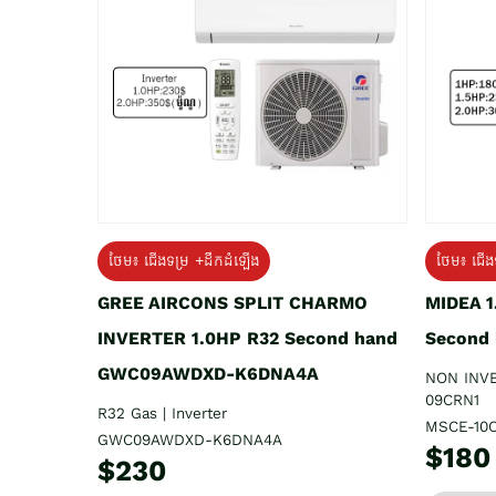
ថែម៖ ជើងទម្រ +ដឹកដំឡើង
ថែម៖ ជើង
GREE AIRCONS SPLIT CHARMO
MIDEA 
INVERTER 1.0HP R32 Second hand
Second
GWC09AWDXD-K6DNA4A
NON INV
09CRN1
R32 Gas | Inverter
MSCE-10
GWC09AWDXD-K6DNA4A
$180
$230