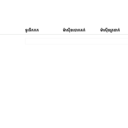
ទូរទឹកកក
ម៉ាស៊ីនបោកគក់
ម៉ាស៊ីនត្រជាក់