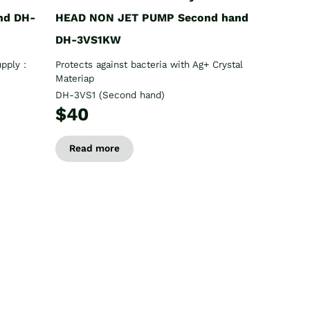
nd DH-
HEAD NON JET PUMP Second hand
DH-3VS1KW
pply :
Protects against bacteria with Ag+ Crystal
Materiap
DH-3VS1 (Second hand)
$40
Read more