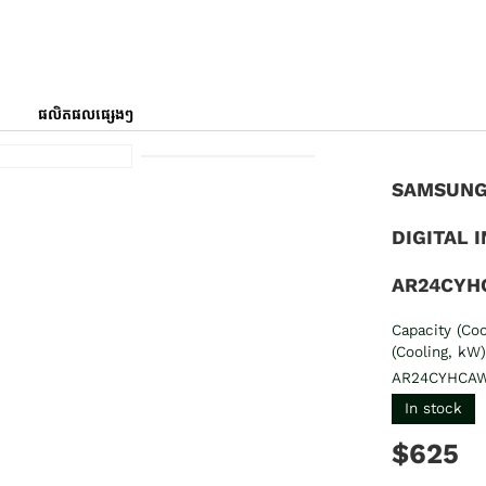
ផលិតផលផ្សេងៗ
SAMSUNG 
DIGITAL 
AR24CYH
Capacity (Coo
(Cooling, kW
AR24CYHCA
In stock
$625