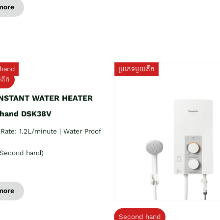
more
hand
ប្រភេទមួយតឹក
យតឹក
INSTANT WATER HEATER
 hand DSK38V
Rate: 1.2L/minute | Water Proof
Second hand)
more
Second hand