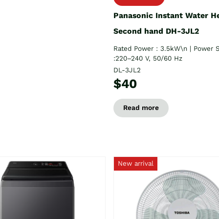
Panasonic Instant Water H
Second hand DH-3JL2
Rated Power : 3.5kW\n | Power 
:220–240 V, 50/60 Hz
DL-3JL2
$40
Read more
New arrival