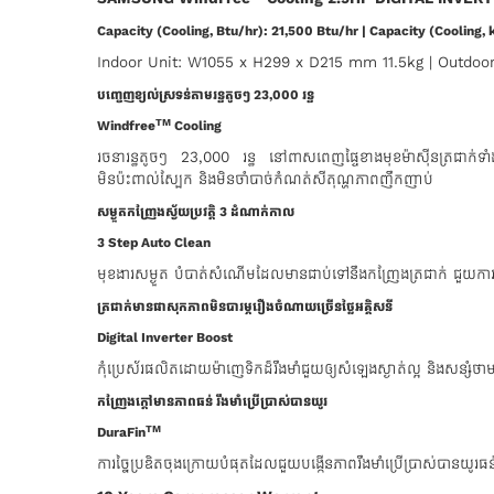
Capacity (Cooling, Btu/hr): 21,500 Btu/hr | Capacity (Cooling,
Indoor Unit: W1055 x H299 x D215 mm 11.5kg | Outdo
បញ្ចេញខ្យល់ស្រទន់តាមរន្ធតូចៗ 23,000​ រន្ធ
TM
Windfree
Cooling
រចនារន្ធតូចៗ 23,000 រន្ធ នៅពាសពេញផ្ទៃខាងមុខម៉ាស៊ីនត្រជាក់ទាំង
មិនប៉ះពាល់ស្បែក និងមិនចាំបាច់កំណត់សីតុណ្ហភាពញឹកញាប់
សម្ងួតកញ្រែងស្វ័យប្រវត្តិ 3 ដំណាក់កាល
3 Step Auto Clean
មុខងារសម្ងួត បំបាត់សំណើមដែលមានជាប់ទៅនឹងកញ្រែងត្រជាក់​ ជួយការព
ត្រជាក់មានផាសុកភាពមិនបារម្ភរឿងចំណាយច្រើនថ្លៃអគ្គិសនី
Digital Inverter Boost
កុំប្រេស័រផលិតដោយម៉ាញេទិកដ៏រឹងមាំជួយឲ្យសំឡេងស្ងាត់ល្អ និងសន្
កញ្រែងក្តៅមានភាពធន់ រឹងមាំ​ប្រើប្រាស់បានយូរ
TM
DuraFin
ការច្នៃប្រឌិតចុងក្រោយបំផុតដែលជួយបង្កើនភាពរឹងមាំប្រើប្រាស់បានយូ