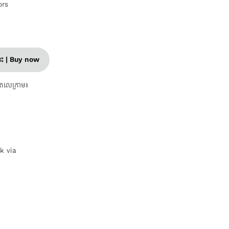
ors
នេះ | Buy now
តេលេក្រាម៖
nk via