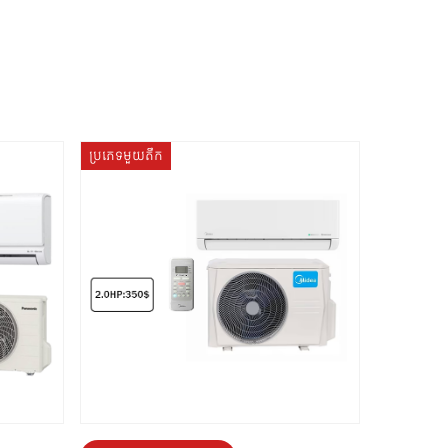
ប្រភេទមួយតឹក