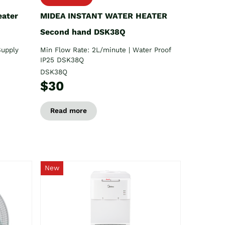
eater
MIDEA INSTANT WATER HEATER
Second hand DSK38Q
Supply
Min Flow Rate: 2L/minute | Water Proof
IP25 DSK38Q
DSK38Q
$30
Read more
New