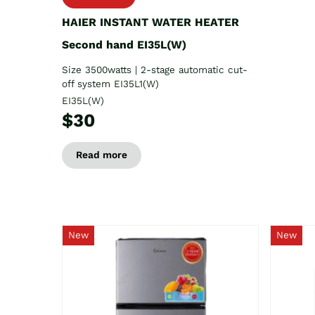
HAIER INSTANT WATER HEATER
Second hand EI35L(W)
Size 3500watts | 2-stage automatic cut-
off system EI35L1(W)
EI35L(W)
$30
Read more
New
New