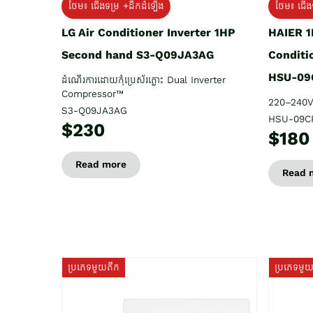
ថែម៖ ជើង
ថែម៖ ជើងទម្រ +ដឹកដំឡើង
HAIER 1
LG Air Conditioner Inverter 1HP
Conditi
Second hand S3-Q09JA3AG
HSU-09
ដំណើរការដោយកុំប្រេស័រភ្លោះ Dual Inverter
Compressor™
220–240V
S3-Q09JA3AG
HSU-09C
$230
$180
Read more
Read 
ប្រភេទមួយតឹក
ប្រភេទមួ