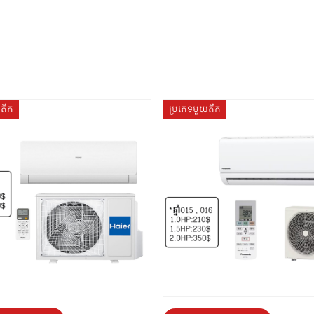
យតឹក
ប្រភេទមួយតឹក