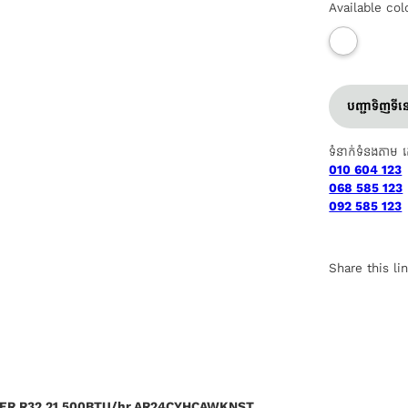
Available col
បញ្ជាទិញទី
ទំនាក់ទំនងតាម 
010 604 123
068 585 123
092 585 123
Share this li
TER R32 21,500BTU/hr AR24CYHCAWKNST