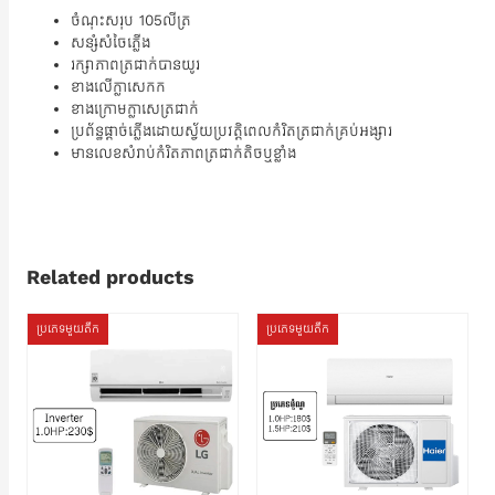
ចំណុះសរុប 105លីត្រ
សន្សំសំចៃភ្លើង
រក្សាភាពត្រជាក់បានយូរ
ខាងលើក្លាសេកក
ខាងក្រោមក្លាសេត្រជាក់
ប្រព័ន្ធផ្តាច់ភ្លើងដោយស្វ័យប្រវត្តិពេលកំរិតត្រជាក់គ្រប់អង្សារ
មានលេខសំរាប់កំរិតភាពត្រជាក់តិចឬខ្លាំង
Related products
ប្រភេទមួយតឹក
ប្រភេទមួយតឹក