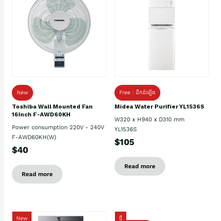
New
Free : ដឹកដំឡើង
Toshiba Wall Mounted Fan
Midea Water Purifier YL1536S
16Inch F-AWD60KH
W320 x H940 x D310 mm
Power consumption 220V - 240V
YL1536S
F-AWD60KH(W)
$105
$40
Read more
Read more
New
ថ្មី