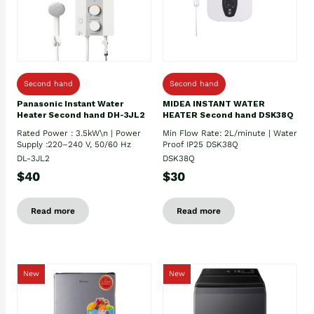
Second hand
Second hand
Panasonic Instant Water
MIDEA INSTANT WATER
Heater Second hand DH-3JL2
HEATER Second hand DSK38Q
Rated Power : 3.5kW\n | Power
Min Flow Rate: 2L/minute | Water
Supply :220–240 V, 50/60 Hz
Proof IP25 DSK38Q
DL-3JL2
DSK38Q
$40
$30
Read more
Read more
New
New