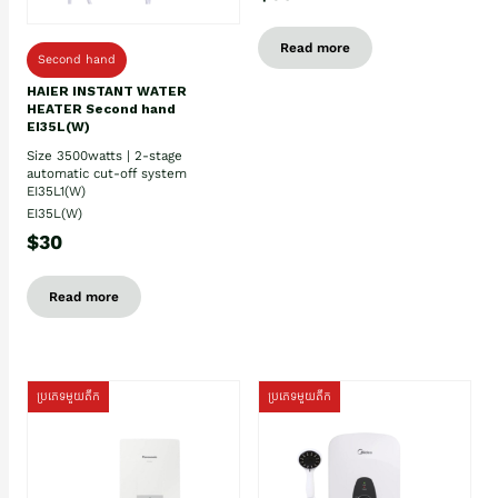
Read more
Second hand
HAIER INSTANT WATER
HEATER Second hand
EI35L(W)
Size 3500watts | 2-stage
automatic cut-off system
EI35L1(W)
EI35L(W)
$30
Read more
ប្រភេទមួយតឹក
ប្រភេទមួយតឹក