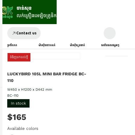
Contact us
ទូរទឹកកក
ម៉ាស៊ីនបោកគក់
ម៉ាស៊ីនត្រជាក់
ផលិតផលផ្សេងៗ
ទំនិញមកដល់ថ្មី
LUCKYBIRD 105L MINI BAR FRIDGE BC-
110
W450 x H1200 x D442 mm
BC-110
In stock
$165
Available colors