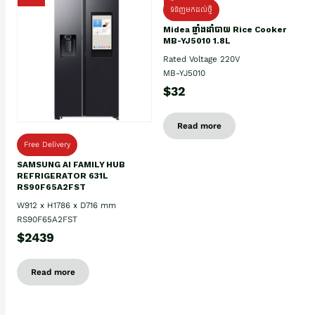
ទំនិញមកដល់ថ្មិ
Midea ឆ្នាំងដាំបាយ Rice Cooker
MB-YJ5010 1.8L
Rated Voltage 220V
MB-YJ5010
$32
Read more
Free Delivery
SAMSUNG AI FAMILY HUB
REFRIGERATOR 631L
RS90F65A2FST
W912 x H1786 x D716 mm
RS90F65A2FST
$2439
Read more