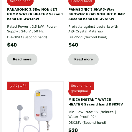
Second hand
Second hand
PANASONIC 3.5Kw NON JET
PANASONIC 3.6kW 3-Way
PUMP WATER HEATER Second
SHOWER HEAD NON JET PUMP
hand DH-3WL1KW
Second hand DH-3VS1KW
Rated Power : 3.5 kW\nPower
Protects against bacteria with
Supply : 240 V , 50 Hz
Ag+ Crystal Materiap
DH-3WL1 (Second hand)
DH-3VS1 (Second hand)
$40
$40
Read more
Read more
ប្រភេទមួយតឹក
Second hand
ប្រភេទមួយតឹក
MIDEA INSTANT WATER
HEATER Second hand DSK38V
Min Flow Rate: 1.2L/minute |
Water Proof IP24
DSK38V (Second hand)
$30