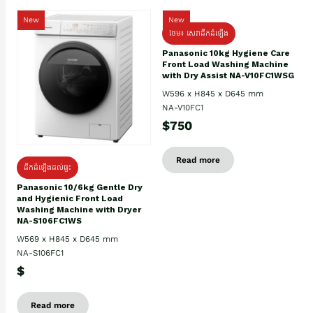
New
New
ថែម៖ សេវាដឹកដំឡើង
Panasonic 10kg Hygiene Care
Front Load Washing Machine
with Dry Assist NA-V10FC1WSG
W596 x H845 x D645 mm
NA-V10FC1
$750
Read more
ដឹកដំឡើងដល់ផ្ទះ
Panasonic 10/6kg Gentle Dry
and Hygienic Front Load
Washing Machine with Dryer
NA-S106FC1WS
W569 x H845 x D645 mm
NA-S106FC1
$
Read more