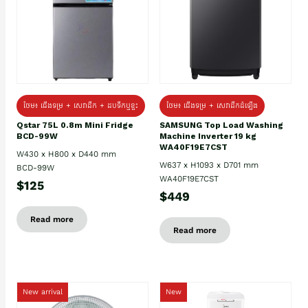
ថែម៖ ជេីងទម្រ + សេវាដឹក + ដបទឹកឬខ្ទះ
ថែម៖ ជើងទម្រ + សេវាដឹកដំឡើង
Qstar 75L 0.8m Mini Fridge
SAMSUNG Top Load Washing
BCD-99W
Machine Inverter 19 kg
WA40F19E7CST
W430 x H800 x D440 mm
W637 x H1093 x D701 mm
BCD-99W
WA40F19E7CST
$125
$449
Read more
Read more
New arrival
New