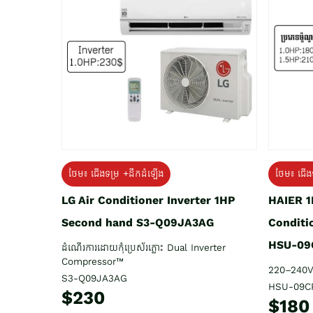
ថែម៖ ជើង
ថែម៖ ជើងទម្រ +ដឹកដំឡើង
HAIER 1
LG Air Conditioner Inverter 1HP
Conditi
Second hand S3-Q09JA3AG
HSU-09
ដំណើរការដោយកុំប្រេស័រភ្លោះ Dual Inverter
Compressor™
220–240V
S3-Q09JA3AG
HSU-09C
$230
$180