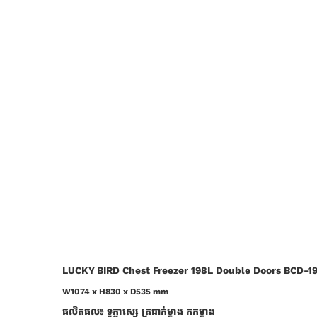
LUCKY BIRD Chest Freezer 198L Double Doors BCD-1
W1074 x H830 x D535 mm
ផលិតផល៖ ទូក្លាស្សេ ត្រជាក់ម្ខាង កកម្ខាង