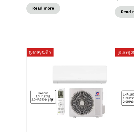
Read more
Read 
ប្រភេទមួយតឹក
ប្រភេទមួ