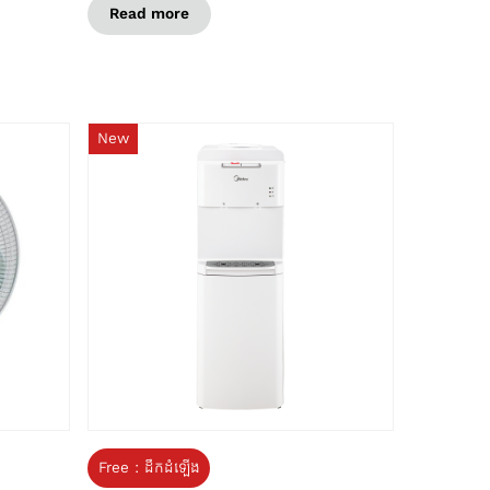
Read more
New
Free : ដឹកដំឡើង