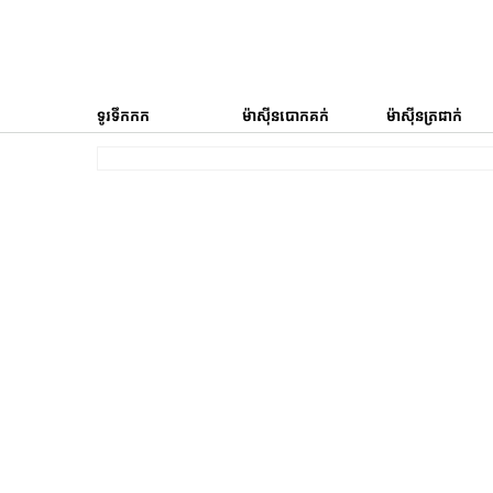
ទូរទឹកកក
ម៉ាស៊ីនបោកគក់
ម៉ាស៊ីនត្រជាក់