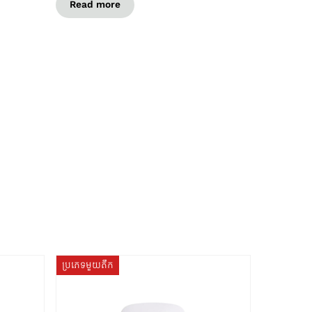
Read more
ប្រភេទមួយតឹក