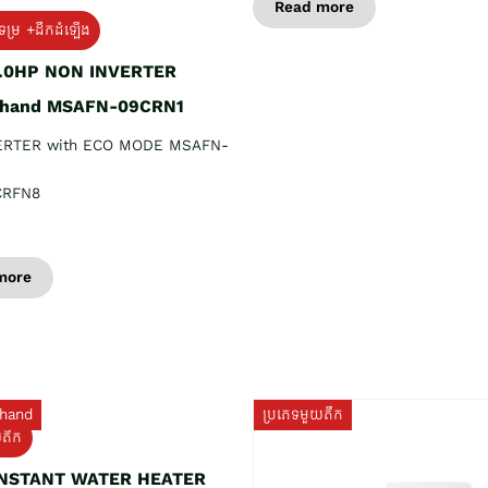
Read more
ទម្រ +ដឹកដំឡើង
1.0HP NON INVERTER
 hand MSAFN-09CRN1
ERTER with ECO MODE MSAFN-
CRFN8
more
hand
ប្រភេទមួយតឹក
យតឹក
INSTANT WATER HEATER