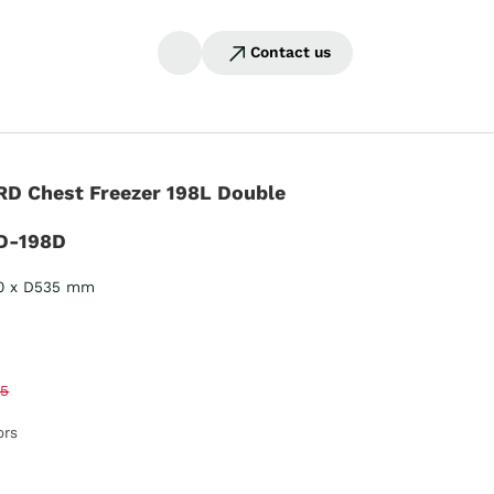
Contact us
D Chest Freezer 198L Double
D-198D
0 x D535 mm
95
ors