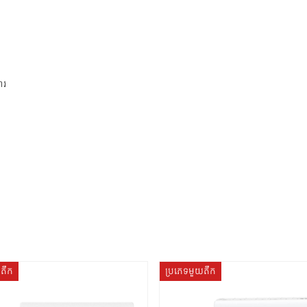
ារ
យតឹក
ប្រភេទមួយតឹក