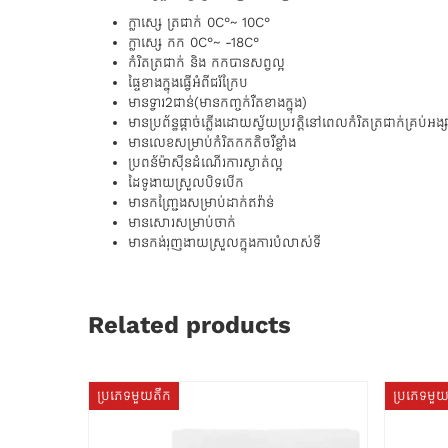
ក្លាស្សេ ត្រជាក់ 0C°~ 10C°
ក្លាស្សេ កក 0C°~ -18C°
កំរិតត្រជាក់ និង កកបានសព្វល្អ
ផៃ្ទខាងក្នុងធ្វើអំពីជរ័ក្រែប
មានទ្វារ2ជាន់(មានកញ្ចក់រឺតខាងក្នុង)
មានប្រព័ន្ធផ្តាច់ភ្លើងដោយស្វ័យប្រវត្តិនៅពេលកំរិតត្រជាក់គ្រប់អង្ស
មានលេខសម្រាប់កំរិតកកតិចរឺខ្លាំង
ប្រពន័ម៉ាស៊ីនដំណើរការស្ងាត់ល្អ
ដៃទូងាយស្រួលបិទបើក
មានកញ្ជ្រែងសម្រាប់ដាក់ឥវ៉ាន់
មានសោរសម្រាប់ចាក់
មានកង់រុញងាយស្រួលក្នុងការបំលាស់ទី
Related products
ប្រភេទមួយតឹក
ប្រភេទមួ