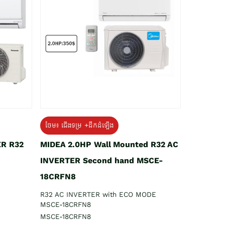
ថែម៖ ជើងទម្រ +ដឹកដំឡើង
ER R32
MIDEA 2.0HP Wall Mounted R32 AC
INVERTER Second hand MSCE-
18CRFN8
R32 AC INVERTER with ECO MODE
MSCE-18CRFN8
MSCE-18CRFN8