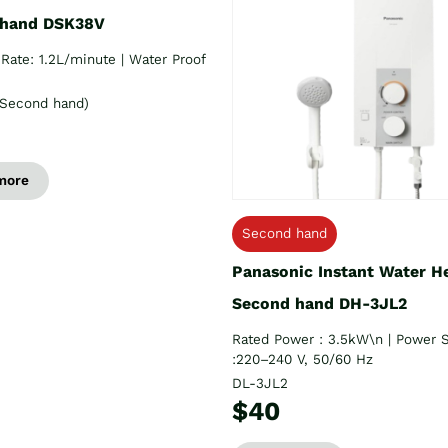
 hand DSK38V
Rate: 1.2L/minute | Water Proof
Second hand)
more
Second hand
Panasonic Instant Water H
Second hand DH-3JL2
Rated Power : 3.5kW\n | Power 
:220–240 V, 50/60 Hz
DL-3JL2
$40