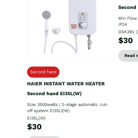
Second
Min Flow 
IP24
DSK38V (
$30
Read 
Second hand
HAIER INSTANT WATER HEATER
Second hand EI35L(W)
Size 3500watts | 2-stage automatic cut-
off system EI35L1(W)
EI35L(W)
$30