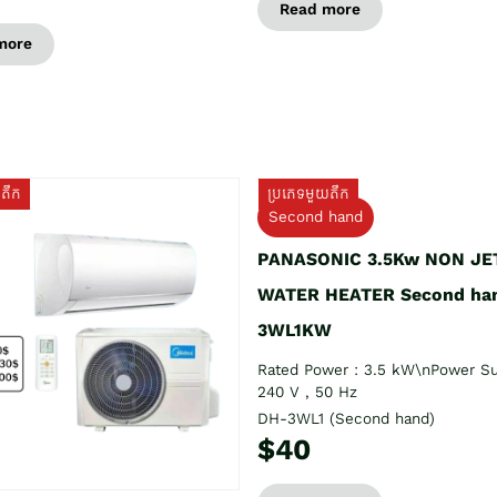
Read more
more
យតឹក
ប្រភេទមួយតឹក
Second hand
PANASONIC 3.5Kw NON JE
WATER HEATER Second ha
3WL1KW
Rated Power : 3.5 kW\nPower Su
240 V , 50 Hz
DH-3WL1 (Second hand)
$40