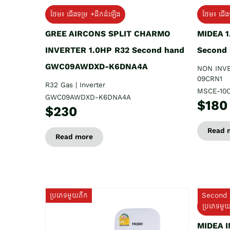
ថែម៖ ជើងទម្រ +ដឹកដំឡើង
ថែម៖ ជើង
GREE AIRCONS SPLIT CHARMO
MIDEA 
INVERTER 1.0HP R32 Second hand
Second
GWC09AWDXD-K6DNA4A
NON INV
09CRN1
R32 Gas | Inverter
MSCE-10
GWC09AWDXD-K6DNA4A
$180
$230
Read 
Read more
ប្រភេទមួយតឹក
Second 
ប្រភេទមួ
MIDEA 