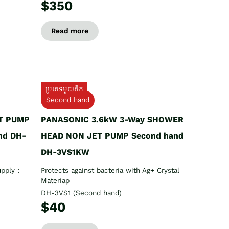
$350
Read more
ប្រភេទមួយតឹក
Second hand
T PUMP
PANASONIC 3.6kW 3-Way SHOWER
nd DH-
HEAD NON JET PUMP Second hand
DH-3VS1KW
pply :
Protects against bacteria with Ag+ Crystal
Materiap
DH-3VS1 (Second hand)
$40