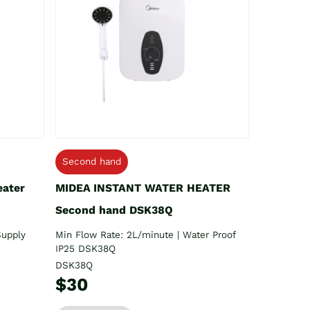
Second hand
eater
MIDEA INSTANT WATER HEATER
Second hand DSK38Q
Supply
Min Flow Rate: 2L/minute | Water Proof
IP25 DSK38Q
DSK38Q
$30