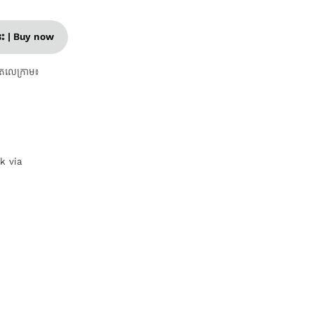
នេះ | Buy now
តេលេក្រាម៖
nk via