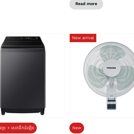
Read more
New arrival
ទម្រ + សេវាដឹកដំឡើង
New