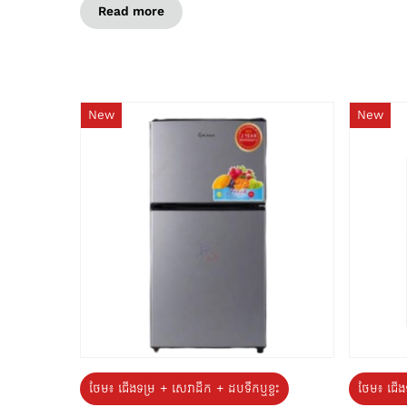
Read more
New
New
ថែម៖ ជេីងទម្រ + សេវាដឹក + ដបទឹកឬខ្ទះ
ថែម៖ ជើង