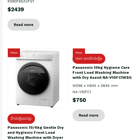
RS90F65A2FST
$2439
Read more
New
New
ថែម៖ សេវាដឹកដំឡើង
Panasonic 10kg Hygiene Care
Front Load Washing Machine
with Dry Assist NA-V10FC1WSG
W596 x H845 x D645 mm
NA-V10FC1
$750
Read more
ដឹកដំឡើងដល់ផ្ទះ
Panasonic 10/6kg Gentle Dry
and Hygienic Front Load
Washing Machine with Dryer