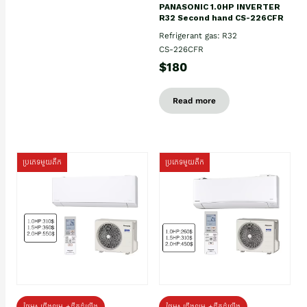
PANASONIC 1.0HP INVERTER
R32 Second hand CS-226CFR
Refrigerant gas: R32
CS-226CFR
$180
Read more
ប្រភេទមួយតឹក
ប្រភេទមួយតឹក
ថែម៖ ជើងទម្រ +ដឹកដំឡើង
ថែម៖ ជើងទម្រ +ដឹកដំឡើង