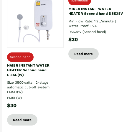
ប្រភេទមួយតឹក
MIDEA INSTANT WATER
HEATER Second hand DSK38V
Min Flow Rate: 1.2L/minute |
Water Proof IP24
DSK38V (Second hand)
$30
Read more
Second hand
HAIER INSTANT WATER
HEATER Second hand
EI35L(W)
Size 3500watts | 2-stage
automatic cut-off system
EI35L1(W)
EI35L(W)
$30
Read more