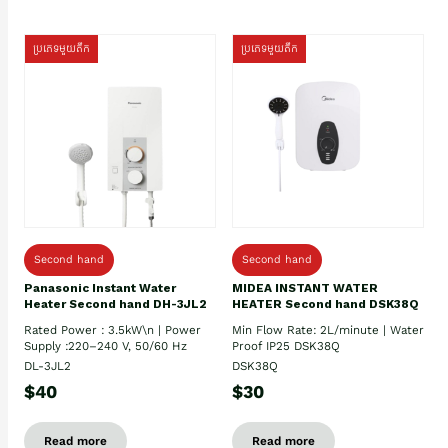
ប្រភេទមួយតឹក
ប្រភេទមួយតឹក
Second hand
Second hand
Panasonic Instant Water
MIDEA INSTANT WATER
Heater Second hand DH-3JL2
HEATER Second hand DSK38Q
Rated Power : 3.5kW\n | Power
Min Flow Rate: 2L/minute | Water
Supply :220–240 V, 50/60 Hz
Proof IP25 DSK38Q
DL-3JL2
DSK38Q
$40
$30
Read more
Read more