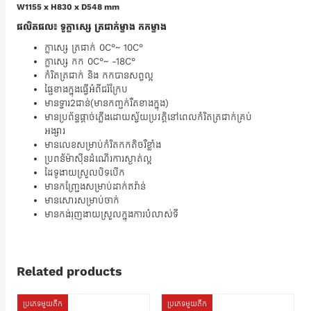
W1155 x H830 x D548 mm
ផលិតផល៖ ទូក្លាស្សេ ត្រជាក់ម្ខាង កកម្ខាង
ក្លាស្សេ ត្រជាក់ 0C°~ 10C°
ក្លាស្សេ កក 0C°~ -18C°
កំរិតត្រជាក់ និង កកបានសព្វល្អ
ផៃ្ទខាងក្នុងធ្វើអំពីជរ័ក្រែប
មានទ្វារ2ជាន់(មានកញ្ចក់រឺតខាងក្នុង)
មានប្រព័ន្ធផ្តាច់ភ្លើងដោយស្វ័យប្រវត្តិនៅពេលកំរិតត្រជាក់គ្រប់
អង្សារ
មានលេខសម្រាប់កំរិតកកតិចរឺខ្លាំង
ប្រពន័ម៉ាស៊ីនដំណើរការស្ងាត់ល្អ
ដៃទូងាយស្រួលបិទបើក
មានកញ្ជ្រែងសម្រាប់ដាក់ឥវ៉ាន់
មានសោរសម្រាប់ចាក់
មានកង់រុញងាយស្រួលក្នុងការបំលាស់ទី
Related products
ប្រភេទមួយតឹក
ប្រភេទមួយតឹក