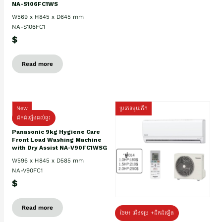
NA-S106FC1WS
W569 x H845 x D645 mm
NA-S106FC1
$
Read more
New
ប្រភេទមួយតឹក
ដឹកដំឡើងដល់ផ្ទះ
Panasonic 9kg Hygiene Care
Front Load Washing Machine
with Dry Assist NA-V90FC1WSG
W596 x H845 x D585 mm
NA-V90FC1
$
Read more
ថែម៖ ជើងទម្រ +ដឹកដំឡើង