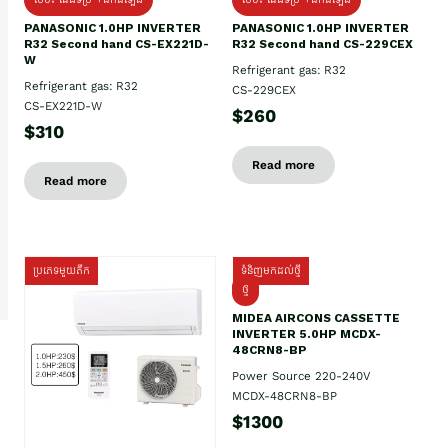
PANASONIC 1.0HP INVERTER
PANASONIC 1.0HP INVERTER
R32 Second hand CS-EX221D-
R32 Second hand CS-229CEX
W
Refrigerant gas: R32
Refrigerant gas: R32
CS-229CEX
CS-EX221D-W
$260
$310
Read more
Read more
ប្រភេទមួយតឹក
ទំនិញមកដល់ថ្មី
ថ្មី
MIDEA AIRCONS CASSETTE
INVERTER 5.0HP MCDX-
48CRN8-BP
Power Source 220-240V
MCDX-48CRN8-BP
$1300