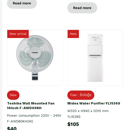
Read more
Read more
New arrival
New
New
Free : ដឹកដំឡើង
Toshiba Wall Mounted Fan
Midea Water Purifier YL1536S
16Inch F-AWD60KH
W320 x H940 x D310 mm
Power consumption 220V - 240V
YL1536S
F-AWD60KH(W)
$105
$40