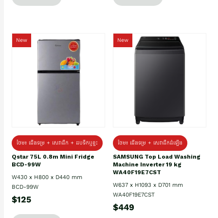
New
New
ថែម៖ ជេីងទម្រ + សេវាដឹក + ដបទឹកឬខ្ទះ
ថែម៖ ជើងទម្រ + សេវាដឹកដំឡើង
Qstar 75L 0.8m Mini Fridge
SAMSUNG Top Load Washing
BCD-99W
Machine Inverter 19 kg
WA40F19E7CST
W430 x H800 x D440 mm
W637 x H1093 x D701 mm
BCD-99W
WA40F19E7CST
$125
$449