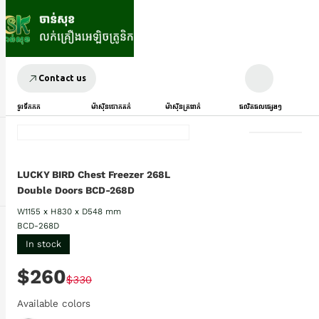
Contact us
ទូរទឹកកក
ម៉ាស៊ីនបោកគក់
ម៉ាស៊ីនត្រជាក់
ផលិតផលផ្សេងៗ
LUCKY BIRD Chest Freezer 268L
Double Doors BCD-268D
W1155 x H830 x D548 mm
BCD-268D
In stock
$260
$330
Available colors