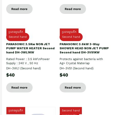
Read more
Read more
ប្រភេទមួយតឹក
ប្រភេទមួយតឹក
Second hand
Second hand
PANASONIC 3.5Kw NON JET
PANASONIC 3.6kW 3-Way
PUMP WATER HEATER Second
SHOWER HEAD NON JET PUMP
hand DH-3WL1KW
Second hand DH-3VS1KW
Rated Power : 3.5 kW\nPower
Protects against bacteria with
Supply : 240 V , 50 Hz
Ag+ Crystal Materiap
DH-3WL1 (Second hand)
DH-3VS1 (Second hand)
$40
$40
Read more
Read more
ប្រភេទមួយតឹក
Second hand