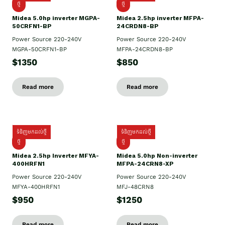
ថ្មី
ថ្មី
Midea 5.0hp inverter MGPA-
Midea 2.5hp​ inverter MFPA-
50CRFN1-BP
24CRDN8-BP
Power Source 220-240V
Power Source 220-240V
MGPA-50CRFN1-BP
MFPA-24CRDN8-BP
$1350
$850
Read more
Read more
ទំនិញមកដល់ថ្មី
ទំនិញមកដល់ថ្មី
ថ្មី
ថ្មី
Midea 2.5hp Inverter MFYA-
Midea 5.0hp Non-inverter
400HRFN1
MFPA-24CRN8-XP
Power Source 220-240V
Power Source 220-240V
MFYA-400HRFN1
MFJ-48CRN8
$950
$1250
Read more
Read more