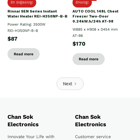
ដឹក ដំឡើងដល់ផ្ទះ
ដឹកដល់ផ្ទះ
Rinnai SEN Series Instant
AUTO COOL 148L Chest
Water Heater REI-H350NP-B-B
Freezer Two-Door
0.24kW.h/24h AT-98
Power Rating: 3500W
W885 x H908 x D454 mm
REI-H350NP-B-B
AT-98
$87
$170
Read more
Read more
Next
Chan Sok
Chan Sok
Electronics
Electronics
Innovate Your Life with
Customer service