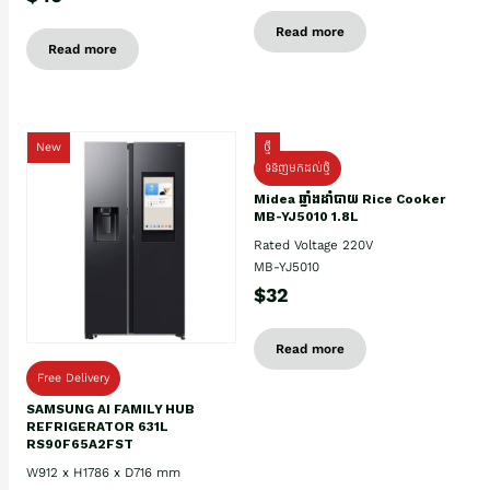
Read more
Read more
New
ថ្មី
ទំនិញមកដល់ថ្មិ
Midea ឆ្នាំងដាំបាយ Rice Cooker
MB-YJ5010 1.8L
Rated Voltage 220V
MB-YJ5010
$32
Read more
Free Delivery
SAMSUNG AI FAMILY HUB
REFRIGERATOR 631L
RS90F65A2FST
W912 x H1786 x D716 mm