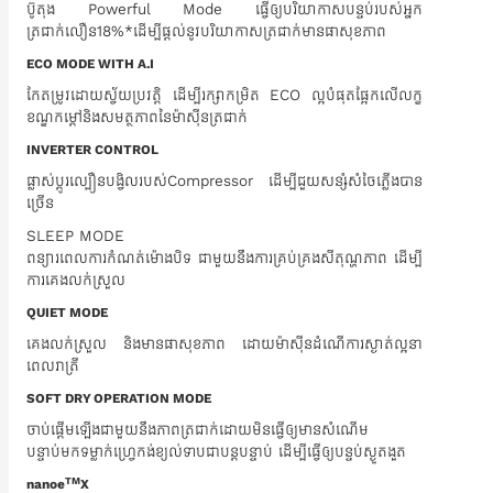
ប៊ូតុង Powerful Mode ធ្វើឲ្យបរិយាកាសបន្ទប់របស់អ្នក
ត្រជាក់លឿន18%*ដើម្បីផ្តល់នូវបរិយាកាសត្រជាក់មានផាសុខភាព
ECO MODE WITH A.I
កែតម្រូវដោយស្វ័យប្រវត្តិ ដើម្បីរក្សាកម្រិត ECO ល្អបំផុតផ្អែកលើលក្ខ
ខណ្ឌកម្តៅនិងសមត្ថភាពនៃម៉ាស៊ីនត្រជាក់
INVERTER CONTROL
ផ្លាស់ប្តូរល្បឿនបង្វិលរបស់Compressor ដើម្បីជួយសន្សំសំចៃភ្លើងបាន
ច្រើន
SLEEP MODE
ពន្យារពេលការកំណត់ម៉ោងបិទ ជាមួយនឹងការគ្រប់គ្រងសីតុណ្ហភាព ដើម្បី
ការគេងលក់ស្រួល
QUIET MODE
គេងលក់ស្រួល និងមានផាសុខភាព ដោយម៉ាស៊ីនដំណើការស្ងាត់ល្អនា
ពេលរាត្រី
SOFT DRY OPERATION MODE
ចាប់ផ្តើមឡើងជាមួយនឹងភាពត្រជាក់ដោយមិនធ្វើឲ្យមានសំណើម
បន្ទាប់មកទម្លាក់ហ្វ្រេកង់ខ្យល់ទាបជាបន្តបន្ទាប់ ដើម្បីធ្វើឲ្យបន្ទប់ស្ងួតងួត
TM
nanoe
X