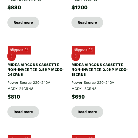
$880
$1200
Read more
Read more
ទំនិញមកដល់ថ្មី
ទំនិញមកដល់ថ្មី
ថ្មី
ថ្មី
MIDEA AIRCONS CASSETTE
MIDEA AIRCONS CASSETTE
NON-INVERTER 2.5HP MCDX-
NON-INVERTER 2.0HP MCDX-
24CRN8
18CRN8
Power Source 220-240V
Power Source 220-240V
MCDX-24CRN8
MCDX-18CRN8
$810
$650
Read more
Read more