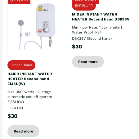
ប្រភេទមួយតឹក
MIDEA INSTANT WATER
HEATER Second hand DSK38V
Min Flow Rate: 1.2L/minute |
Water Proof IP24
DSK38V (Second hand)
$30
Read more
Second hand
HAIER INSTANT WATER
HEATER Second hand
EI35L(W)
Size 3500watts | 2-stage
automatic cut-off system
EI35L1(W)
EI35L(W)
$30
Read more