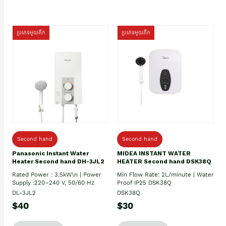
ប្រភេទមួយតឹក
ប្រភេទមួយតឹក
Second hand
Second hand
Panasonic Instant Water
MIDEA INSTANT WATER
Heater Second hand DH-3JL2
HEATER Second hand DSK38Q
Rated Power : 3.5kW\n | Power
Min Flow Rate: 2L/minute | Water
Supply :220–240 V, 50/60 Hz
Proof IP25 DSK38Q
DL-3JL2
DSK38Q
$40
$30