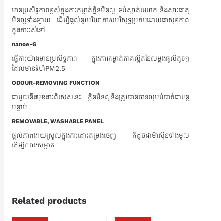
មានប្រសិទ្ធភាពខ្ពស់ក្នុងការកម្ចាត់ក្លិនមិនល្អ ទប់ស្កាត់មេរោគ និងសារធាតុ
មិនល្អទាំងឡាយ ដើម្បីផ្តល់នូវបរិយាកាសបរិសុទ្ធប្រកបដោយផាសុខភាព
ក្នុងការរស់នៅ
nanoe-G
ធ្វើការយ៉ាងមានប្រសិទ្ធភាព ក្នុងការកម្ចាត់ភាគល្អិតនៃលម្អងធូលីតូចៗ
ដែលមានទំហំPM2.5
ODOUR-REMOVING FUNCTION
ជាមួយនឹងមុខងារពិសេសនេះ​ ក្លិនមិនល្អនឹងត្រូវបានបានលុបបំបាត់ជាបន្ត
បន្ទាប់
REMOVABLE, WASHABLE PANEL
ផ្តល់ភាពងាយស្រួលក្នុងការដោះតម្រងចេញ ក៏ដូចជាម៉ាស៊ីនទាំងមូល
ដើម្បីលាងសម្អាត
Related products