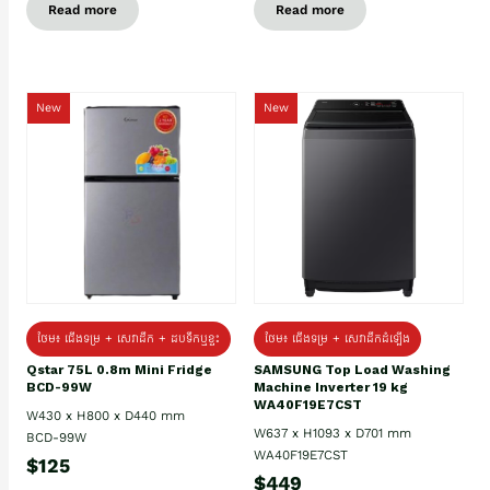
Read more
Read more
New
New
ថែម៖ ជេីងទម្រ + សេវាដឹក + ដបទឹកឬខ្ទះ
ថែម៖ ជើងទម្រ + សេវាដឹកដំឡើង
Qstar 75L 0.8m Mini Fridge
SAMSUNG Top Load Washing
BCD-99W
Machine Inverter 19 kg
WA40F19E7CST
W430 x H800 x D440 mm
W637 x H1093 x D701 mm
BCD-99W
WA40F19E7CST
$125
$449