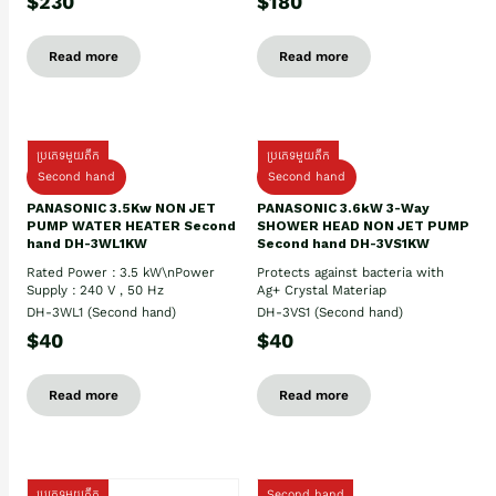
$230
$180
Read more
Read more
ប្រភេទមួយតឹក
ប្រភេទមួយតឹក
Second hand
Second hand
PANASONIC 3.5Kw NON JET
PANASONIC 3.6kW 3-Way
PUMP WATER HEATER Second
SHOWER HEAD NON JET PUMP
hand DH-3WL1KW
Second hand DH-3VS1KW
Rated Power : 3.5 kW\nPower
Protects against bacteria with
Supply : 240 V , 50 Hz
Ag+ Crystal Materiap
DH-3WL1 (Second hand)
DH-3VS1 (Second hand)
$40
$40
Read more
Read more
ប្រភេទមួយតឹក
Second hand