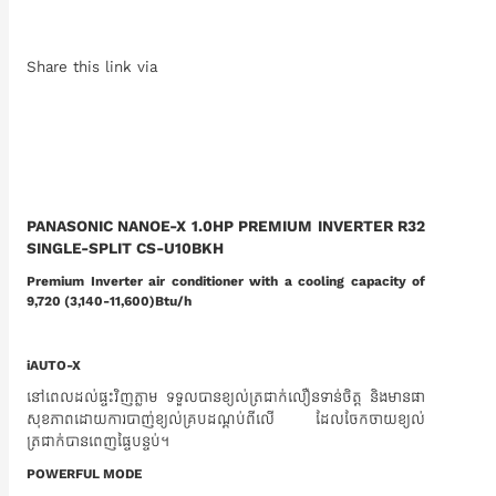
Share this link via
PANASONIC NANOE-X 1.0HP PREMIUM INVERTER R32
SINGLE-SPLIT CS-U10BKH
Premium Inverter air conditioner with a cooling capacity of
9,720 (3,140-11,600)Btu/h
iAUTO-X
នៅពេលដល់ផ្ទះវិញភ្លាម ទទួលបានខ្យល់ត្រជាក់លឿនទាន់ចិត្ត និងមានផា
សុខភាពដោយការបាញ់ខ្យល់គ្របដណ្តប់ពីលើ ដែលចែកចាយខ្យល់
ត្រជាក់បានពេញផ្ទៃបន្ទប់។
POWERFUL MODE