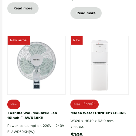
Read more
Read more
New arrival
New
New
Free : ដឹកដំឡើង
Toshiba Wall Mounted Fan
Midea Water Purifier YL1536S
16Inch F-AWD60KH
W320 x H940 x D310 mm
Power consumption 220V - 240V
YL1536S
F-AWD60KH(W)
$105