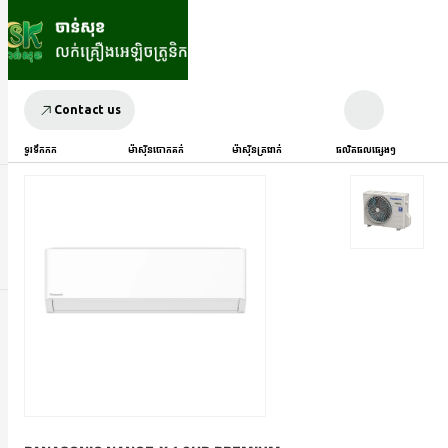
Contact us
ទូរទឹកកក
ម៉ាស៊ីនបោកគក់
ម៉ាស៊ីនត្រជាក់
ផលិតផលផ្សេងៗ