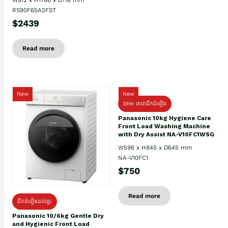
RS90F65A2FST
$2439
Read more
New
New
ថែម៖ សេវាដឹកដំឡើង
Panasonic 10kg Hygiene Care
Front Load Washing Machine
with Dry Assist NA-V10FC1WSG
W596 x H845 x D645 mm
NA-V10FC1
$750
Read more
ដឹកដំឡើងដល់ផ្ទះ
Panasonic 10/6kg Gentle Dry
and Hygienic Front Load