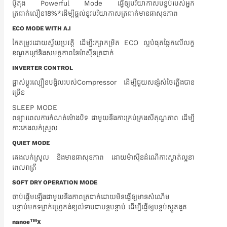
ប៊ូតុង Powerful Mode ធ្វើឲ្យបរិយាកាសបន្ទប់របស់អ្នក
ត្រជាក់លឿន18%*ដើម្បីផ្តល់នូវបរិយាកាសត្រជាក់មានផាសុខភាព
ECO MODE WITH A.I
កែតម្រូវដោយស្វ័យប្រវត្តិ ដើម្បីរក្សាកម្រិត ECO ល្អបំផុតផ្អែកលើលក្ខ
ខណ្ឌកម្តៅនិងសមត្ថភាពនៃម៉ាស៊ីនត្រជាក់
INVERTER CONTROL
ផ្លាស់ប្តូរល្បឿនបង្វិលរបស់Compressor ដើម្បីជួយសន្សំសំចៃភ្លើងបាន
ច្រើន
SLEEP MODE
ពន្យារពេលការកំណត់ម៉ោងបិទ ជាមួយនឹងការគ្រប់គ្រងសីតុណ្ហភាព ដើម្បី
ការគេងលក់ស្រួល
QUIET MODE
គេងលក់ស្រួល និងមានផាសុខភាព ដោយម៉ាស៊ីនដំណើការស្ងាត់ល្អនា
ពេលរាត្រី
SOFT DRY OPERATION MODE
ចាប់ផ្តើមឡើងជាមួយនឹងភាពត្រជាក់ដោយមិនធ្វើឲ្យមានសំណើម
បន្ទាប់មកទម្លាក់ហ្វ្រេកង់ខ្យល់ទាបជាបន្តបន្ទាប់ ដើម្បីធ្វើឲ្យបន្ទប់ស្ងួតងួត
TM
nanoe
X