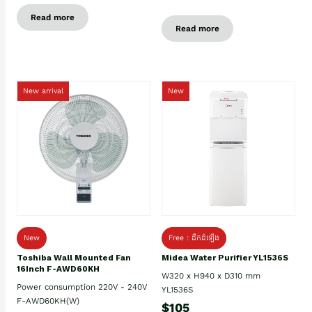
Read more
Read more
New arrival
New
New
Free : ដឹកដំឡើង
Toshiba Wall Mounted Fan
Midea Water Purifier YL1536S
16Inch F-AWD60KH
W320 x H940 x D310 mm
Power consumption 220V - 240V
YL1536S
F-AWD60KH(W)
$105