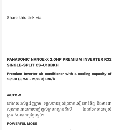
Share this link via
PANASONIC NANOE-X 2.0HP PREMIUM INVERTER R32
SINGLE-SPLIT CS-U18BKH
Premium Inverter air conditioner with a cooling capacity of
18,100 (3,750 - 21,200) Btu/h
iAUTO-X
នៅពេលដល់ផ្ទះវិញភ្លាម ទទួលបានខ្យល់ត្រជាក់លឿនទាន់ចិត្ត និងមានផា
សុខភាពដោយការបាញ់ខ្យល់គ្របដណ្តប់ពីលើ ដែលចែកចាយខ្យល់
ត្រជាក់បានពេញផ្ទៃបន្ទប់។
POWERFUL MODE