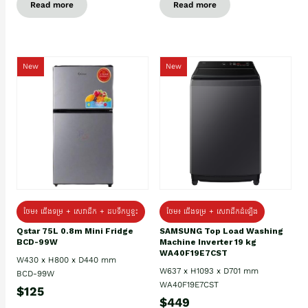
Read more
Read more
New
New
ថែម៖ ជេីងទម្រ + សេវាដឹក + ដបទឹកឬខ្ទះ
ថែម៖ ជើងទម្រ + សេវាដឹកដំឡើង
Qstar 75L 0.8m Mini Fridge
SAMSUNG Top Load Washing
BCD-99W
Machine Inverter 19 kg
WA40F19E7CST
W430 x H800 x D440 mm
W637 x H1093 x D701 mm
BCD-99W
WA40F19E7CST
$125
$449