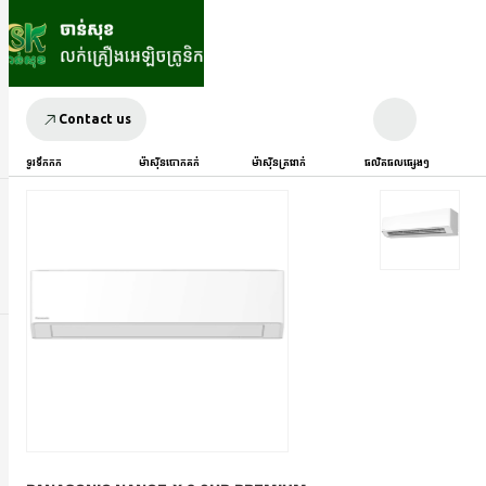
Contact us
ទូរទឹកកក
ម៉ាស៊ីនបោកគក់
ម៉ាស៊ីនត្រជាក់
ផលិតផលផ្សេងៗ