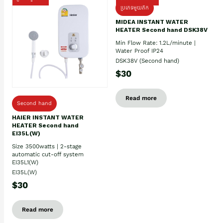
ប្រភេទមួយតឹក
MIDEA INSTANT WATER
HEATER Second hand DSK38V
Min Flow Rate: 1.2L/minute |
Water Proof IP24
DSK38V (Second hand)
$30
Read more
Second hand
HAIER INSTANT WATER
HEATER Second hand
EI35L(W)
Size 3500watts | 2-stage
automatic cut-off system
EI35L1(W)
EI35L(W)
$30
Read more