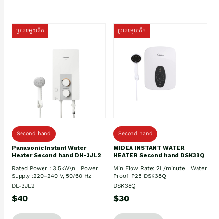
ប្រភេទមួយតឹក
ប្រភេទមួយតឹក
Second hand
Second hand
Panasonic Instant Water
MIDEA INSTANT WATER
Heater Second hand DH-3JL2
HEATER Second hand DSK38Q
Rated Power : 3.5kW\n | Power
Min Flow Rate: 2L/minute | Water
Supply :220–240 V, 50/60 Hz
Proof IP25 DSK38Q
DL-3JL2
DSK38Q
$40
$30