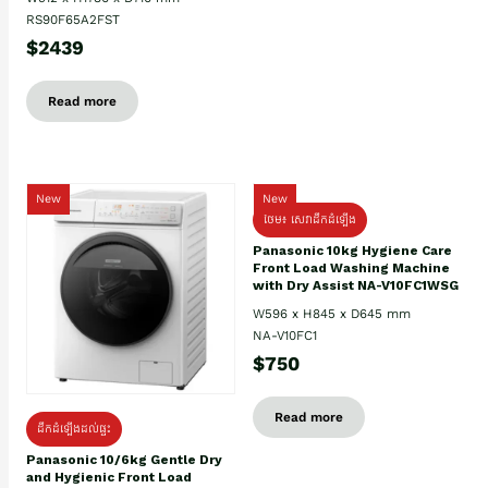
RS90F65A2FST
$2439
Read more
New
New
ថែម៖ សេវាដឹកដំឡើង
Panasonic 10kg Hygiene Care
Front Load Washing Machine
with Dry Assist NA-V10FC1WSG
W596 x H845 x D645 mm
NA-V10FC1
$750
Read more
ដឹកដំឡើងដល់ផ្ទះ
Panasonic 10/6kg Gentle Dry
and Hygienic Front Load