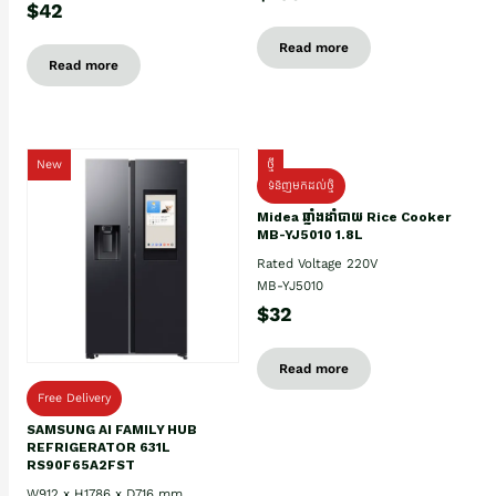
$42
Read more
Read more
New
ថ្មី
ទំនិញមកដល់ថ្មិ
Midea ឆ្នាំងដាំបាយ Rice Cooker
MB-YJ5010 1.8L
Rated Voltage 220V
MB-YJ5010
$32
Read more
Free Delivery
SAMSUNG AI FAMILY HUB
REFRIGERATOR 631L
RS90F65A2FST
W912 x H1786 x D716 mm