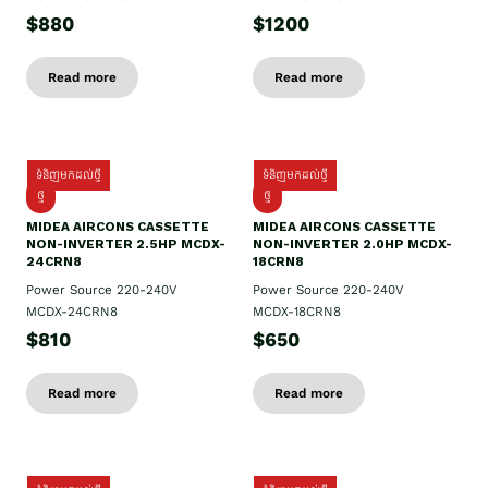
$880
$1200
Read more
Read more
ទំនិញមកដល់ថ្មី
ទំនិញមកដល់ថ្មី
ថ្មី
ថ្មី
MIDEA AIRCONS CASSETTE
MIDEA AIRCONS CASSETTE
NON-INVERTER 2.5HP MCDX-
NON-INVERTER 2.0HP MCDX-
24CRN8
18CRN8
Power Source 220-240V
Power Source 220-240V
MCDX-24CRN8
MCDX-18CRN8
$810
$650
Read more
Read more