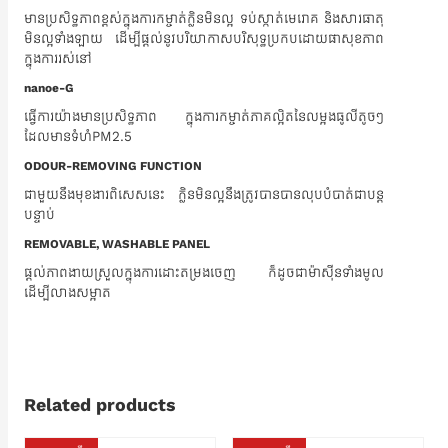
មានប្រសិទ្ធភាពខ្ពស់ក្នុងការកម្ចាត់ក្លិនមិនល្អ ទប់ស្កាត់មេរោគ និងសារធាតុ
មិនល្អទាំងឡាយ ដើម្បីផ្តល់នូវបរិយាកាសបរិសុទ្ធប្រកបដោយផាសុខភាព
ក្នុងការរស់នៅ
nanoe-G
ធ្វើការយ៉ាងមានប្រសិទ្ធភាព ក្នុងការកម្ចាត់ភាគល្អិតនៃលម្អងធូលីតូចៗ
ដែលមានទំហំPM2.5
ODOUR-REMOVING FUNCTION
ជាមួយនឹងមុខងារពិសេសនេះ​ ក្លិនមិនល្អនឹងត្រូវបានបានលុបបំបាត់ជាបន្ត
បន្ទាប់
REMOVABLE, WASHABLE PANEL
ផ្តល់ភាពងាយស្រួលក្នុងការដោះតម្រងចេញ ក៏ដូចជាម៉ាស៊ីនទាំងមូល
ដើម្បីលាងសម្អាត
Related products