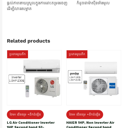
ផ្តល់ភាពងាយស្រួលក្នុងការដោះតម្រងចេញ ក៏ដូចជាម៉ាស៊ីនទាំងមូល
ដើម្បីលាងសម្អាត
Related products
ប្រភេទមួយតឹក
ប្រភេទមួយតឹក
ថែម៖ ជើងទម្រ +ដឹកដំឡើង
ថែម៖ ជើងទម្រ +ដឹកដំឡើង
HAIER 1HP, Non Inverter Air
LG Air Conditioner Inverter
Conditioner Second hand
1HP Second hand S3-