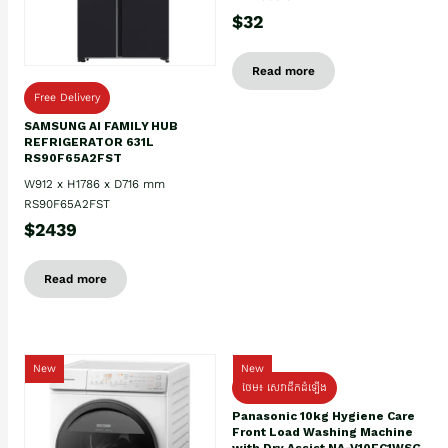
$32
Read more
Free Delivery
SAMSUNG AI FAMILY HUB
REFRIGERATOR 631L
RS90F65A2FST
W912 x H1786 x D716 mm
RS90F65A2FST
$2439
Read more
New
New
ថែម៖ សេវាដឹកដំឡើង
Panasonic 10kg Hygiene Care
Front Load Washing Machine
with Dry Assist NA-V10FC1WSG