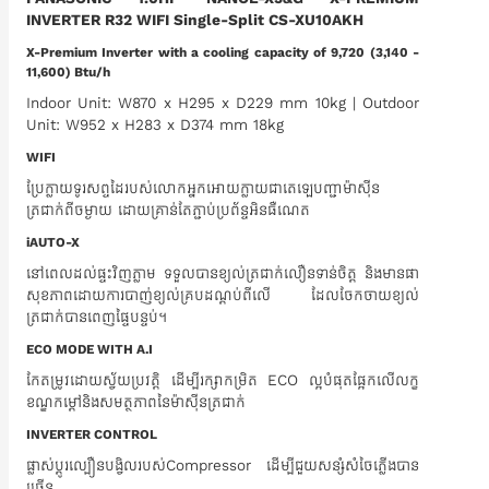
INVERTER R32 WIFI Single-Split CS-XU10AKH
X-Premium Inverter with a cooling capacity of 9,720 (3,140 -
11,600) Btu/h
Indoor Unit: W870 x H295 x D229 mm 10kg | Outdoor
Unit: W952 x H283 x D374 mm 18kg
WIFI
ប្រែក្លាយទូរសព្ទដៃរបស់លោកអ្នកអោយក្លាយជាតេឡេបញ្ជាម៉ាស៊ីន
ត្រជាក់ពីចម្ងាយ ដោយគ្រាន់តែភ្ជាប់ប្រព័ន្ទអិនធឺណេត
iAUTO-X
នៅពេលដល់ផ្ទះវិញភ្លាម ទទួលបានខ្យល់ត្រជាក់លឿនទាន់ចិត្ត និងមានផា
សុខភាពដោយការបាញ់ខ្យល់គ្របដណ្តប់ពីលើ ដែលចែកចាយខ្យល់
ត្រជាក់បានពេញផ្ទៃបន្ទប់។
ECO MODE WITH A.I
កែតម្រូវដោយស្វ័យប្រវត្តិ ដើម្បីរក្សាកម្រិត ECO ល្អបំផុតផ្អែកលើលក្ខ
ខណ្ឌកម្តៅនិងសមត្ថភាពនៃម៉ាស៊ីនត្រជាក់
INVERTER CONTROL
ផ្លាស់ប្តូរល្បឿនបង្វិលរបស់Compressor ដើម្បីជួយសន្សំសំចៃភ្លើងបាន
ច្រើន