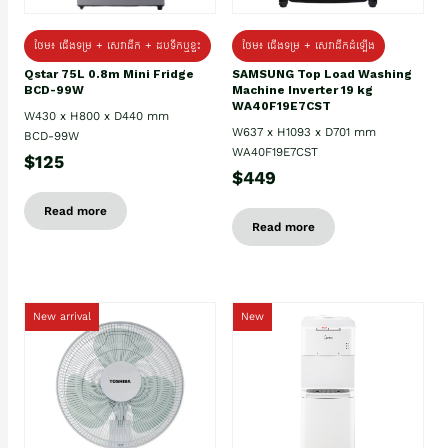
ថែម៖ ជេីងទម្រ + សេវាដឹក + ដបទឹកឬខ្ទះ
ថែម៖ ជើងទម្រ + សេវាដឹកដំឡើង
Qstar 75L 0.8m Mini Fridge
SAMSUNG Top Load Washing
BCD-99W
Machine Inverter 19 kg
WA40F19E7CST
W430 x H800 x D440 mm
W637 x H1093 x D701 mm
BCD-99W
WA40F19E7CST
$125
$449
Read more
Read more
New arrival
New