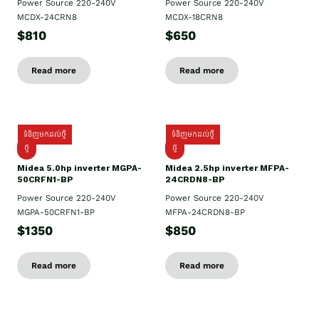
Power Source 220-240V
Power Source 220-240V
MCDX-24CRN8
MCDX-18CRN8
$810
$650
Read more
Read more
ទំនិញមកដល់ថ្មី
ទំនិញមកដល់ថ្មី
ថ្មី
ថ្មី
Midea 5.0hp inverter MGPA-
Midea 2.5hp​ inverter MFPA-
50CRFN1-BP
24CRDN8-BP
Power Source 220-240V
Power Source 220-240V
MGPA-50CRFN1-BP
MFPA-24CRDN8-BP
$1350
$850
Read more
Read more