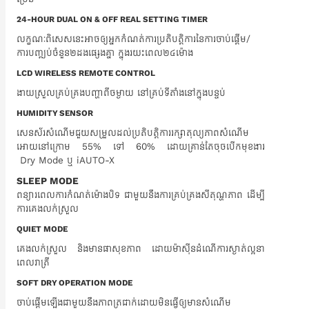
24-HOUR DUAL ON & OFF REAL SETTING TIMER
លក្ខណៈពិសេសនេះអាចឲ្យអ្នកកំណត់ការប្រតិបត្តិការនៃការចាប់ផ្តើម/
ការបញ្ឍប់ចំនួន២ដងផ្សេងគ្នា ក្នុងរយះពេល២៤ម៉ោង
LCD WIRELESS REMOTE CONTROL
ងាយស្រួលគ្រប់គ្រងបញ្ហាពីចម្ងាយ នៅគ្រប់ទីតាំងនៅក្នុងបន្ទប់
HUMIDITY SENSOR
សេនស័រសំណើមជួយសម្រួលដល់ប្រតិបត្តិការរក្សាតុល្យភាពសំណើម
អោយនៅក្រោម 55% ទៅ 60% ដោយគ្រាន់តែចុចបើកមុខងារ​
Dry Mode ឬ iAUTO-X
SLEEP MODE
ពន្យារពេលការកំណត់ម៉ោងបិទ ជាមួយនឹងការគ្រប់គ្រងសីតុណ្ហភាព ដើម្បី
ការគេងលក់ស្រួល
QUIET MODE
គេងលក់ស្រួល និងមានផាសុខភាព ដោយម៉ាស៊ីនដំណើការស្ងាត់ល្អនា
ពេលរាត្រី
SOFT DRY OPERATION MODE
ចាប់ផ្តើមឡើងជាមួយនឹងភាពត្រជាក់ដោយមិនធ្វើឲ្យមានសំណើម