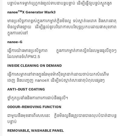
បន្ទាប់មកទម្លាក់ហ្វ្រេកង់ខ្យល់ទាបជាបន្តបន្ទាប់ ដើម្បីធ្វើឲ្យបន្ទប់ស្ងួតងួត
TM
nanoe
X Generator Mark3
មានប្រសិទ្ធភាពខ្ពស់ក្នុងការកម្ចាត់ក្លិនមិនល្អ ទប់ស្កាត់មេរោគ និងសារធាតុ
មិនល្អទាំងឡាយ ដើម្បីផ្តល់នូវបរិយាកាសបរិសុទ្ធប្រកបដោយផាសុខភាព
ក្នុងការរស់នៅ
nanoe-G
ធ្វើការយ៉ាងមានប្រសិទ្ធភាព ក្នុងការកម្ចាត់ភាគល្អិតនៃលម្អងធូលីតូចៗ
ដែលមានទំហំPM2.5
INSIDE CLEANING ON DEMAND
ធ្វើការសម្អាតនៅខាងក្នុងនៃមុខម៉ាស៊ីនត្រជាក់ដោយចាប់យកសំណើម
ចេញ និងបញ្ចេញ nanoeX ដើម្បីទប់ស្កាត់សារធាតុបំពុលផ្សេងៗ
ANTI-DUST COATING
ថ្នាំកូតប្រឆាំងនិងការពារការជាប់នឹងធូលី។
ODOUR-REMOVING FUNCTION
ជាមួយនឹងមុខងារពិសេសនេះ​ ក្លិនមិនល្អនឹងត្រូវបានបានលុបបំបាត់ជាបន្ត
បន្ទាប់
REMOVABLE, WASHABLE PANEL