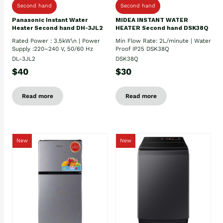
Second hand
Second hand
Panasonic Instant Water
MIDEA INSTANT WATER
Heater Second hand DH-3JL2
HEATER Second hand DSK38Q
Rated Power : 3.5kW\n | Power
Min Flow Rate: 2L/minute | Water
Supply :220–240 V, 50/60 Hz
Proof IP25 DSK38Q
DL-3JL2
DSK38Q
$40
$30
Read more
Read more
New
New