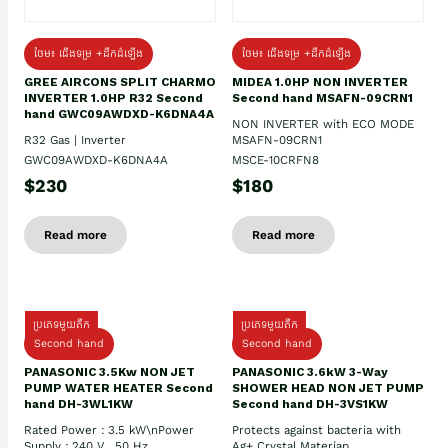
ថែម៖ ជើងទម្រ +ដឹកដំឡើង
ថែម៖ ជើងទម្រ +ដឹកដំឡើង
GREE AIRCONS SPLIT CHARMO
MIDEA 1.0HP NON INVERTER
INVERTER 1.0HP R32 Second
Second hand MSAFN-09CRN1
hand GWC09AWDXD-K6DNA4A
NON INVERTER with ECO MODE
R32 Gas | Inverter
MSAFN-09CRN1
GWC09AWDXD-K6DNA4A
MSCE-10CRFN8
$230
$180
Read more
Read more
ប្រភេទមួយតឹក
ប្រភេទមួយតឹក
Second hand
Second hand
PANASONIC 3.5Kw NON JET
PANASONIC 3.6kW 3-Way
PUMP WATER HEATER Second
SHOWER HEAD NON JET PUMP
hand DH-3WL1KW
Second hand DH-3VS1KW
Rated Power : 3.5 kW\nPower
Protects against bacteria with
Supply : 240 V , 50 Hz
Ag+ Crystal Materiap