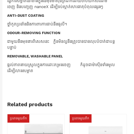
ធ្វើការសម្អាតនៅខាងក្នុងនៃមុខម៉ាស៊ីនត្រជាក់ដោយចាប់យកសំណើម
ចេញ និងបញ្ចេញ nanoeX ដើម្បីទប់ស្កាត់សារធាតុបំពុលផ្សេងៗ
ANTI-DUST COATING
ថ្នាំកូតប្រឆាំងនិងការពារការជាប់នឹងធូលី។
ODOUR-REMOVING FUNCTION
ជាមួយនឹងមុខងារពិសេសនេះ​ ក្លិនមិនល្អនឹងត្រូវបានបានលុបបំបាត់ជាបន្ត
បន្ទាប់
REMOVABLE, WASHABLE PANEL
ផ្តល់ភាពងាយស្រួលក្នុងការដោះតម្រងចេញ ក៏ដូចជាម៉ាស៊ីនទាំងមូល
ដើម្បីលាងសម្អាត
Related products
ប្រភេទមួយតឹក
ប្រភេទមួយតឹក