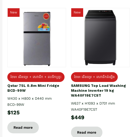
New
New
ថែម៖ ជេីងទម្រ + សេវាដឹក + ដបទឹកឬខ្ទះ
ថែម៖ ជើងទម្រ + សេវាដឹកដំឡើង
Qstar 75L 0.8m Mini Fridge
SAMSUNG Top Load Washing
BCD-99W
Machine Inverter 19 kg
WA40F19E7CST
W430 x H800 x D440 mm
W637 x H1093 x D701 mm
BCD-99W
WA40F19E7CST
$125
$449
Read more
Read more