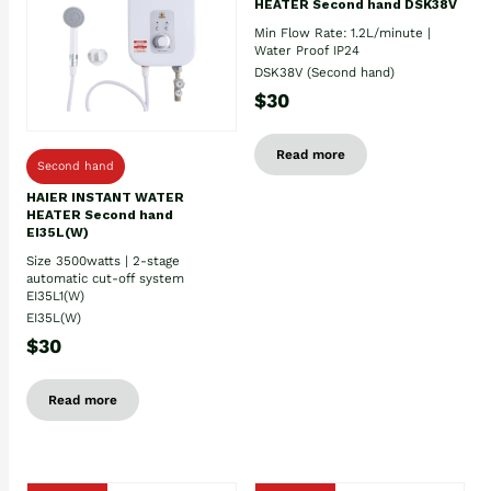
HEATER Second hand DSK38V
Min Flow Rate: 1.2L/minute |
Water Proof IP24
DSK38V (Second hand)
$30
Read more
Second hand
HAIER INSTANT WATER
HEATER Second hand
EI35L(W)
Size 3500watts | 2-stage
automatic cut-off system
EI35L1(W)
EI35L(W)
$30
Read more