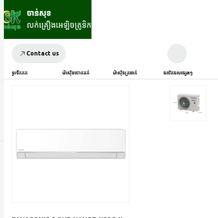
Contact us
ទូរទឹកកក
ម៉ាស៊ីនបោកគក់
ម៉ាស៊ីនត្រជាក់
ផលិតផលផ្សេងៗ