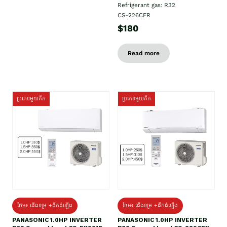
Refrigerant gas: R32
CS-226CFR
$180
Read more
ប្រភេទមួយតឹក
ប្រភេទមួយតឹក
ថែម៖ ជើងទម្រ +ដឹកដំឡើង
ថែម៖ ជើងទម្រ +ដឹកដំឡើង
PANASONIC 1.0HP INVERTER
PANASONIC 1.0HP INVERTER