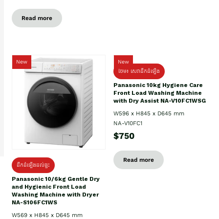
Read more
New
New
ថែម៖ សេវាដឹកដំឡើង
Panasonic 10kg Hygiene Care
Front Load Washing Machine
with Dry Assist NA-V10FC1WSG
W596 x H845 x D645 mm
NA-V10FC1
$750
Read more
ដឹកដំឡើងដល់ផ្ទះ
Panasonic 10/6kg Gentle Dry
and Hygienic Front Load
Washing Machine with Dryer
NA-S106FC1WS
W569 x H845 x D645 mm