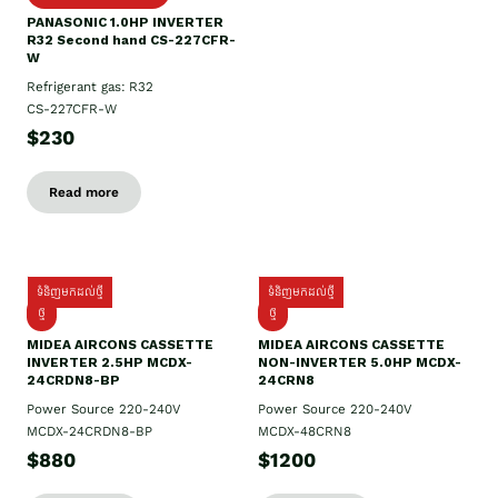
PANASONIC 1.0HP INVERTER
R32 Second hand CS-227CFR-
W
Refrigerant gas: R32
CS-227CFR-W
$230
Read more
ទំនិញមកដល់ថ្មី
ទំនិញមកដល់ថ្មី
ថ្មី
ថ្មី
MIDEA AIRCONS CASSETTE
MIDEA AIRCONS CASSETTE
INVERTER 2.5HP MCDX-
NON-INVERTER 5.0HP MCDX-
24CRDN8-BP
24CRN8
Power Source 220-240V
Power Source 220-240V
MCDX-24CRDN8-BP
MCDX-48CRN8
$880
$1200