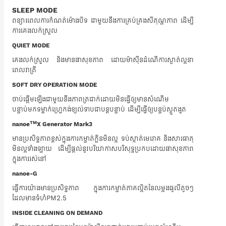
SLEEP MODE
ពន្យារពេលការកំណត់ម៉ោងបិទ ជាមួយនឹងការគ្រប់គ្រងសីតុណ្ហភាព ដើម្បី
ការគេងលក់ស្រួល
QUIET MODE
គេងលក់ស្រួល និងមានផាសុខភាព ដោយម៉ាស៊ីនដំណើការស្ងាត់ល្អនា
ពេលរាត្រី
SOFT DRY OPERATION MODE
ចាប់ផ្តើមឡើងជាមួយនឹងភាពត្រជាក់ដោយមិនធ្វើឲ្យមានសំណើម
បន្ទាប់មកទម្លាក់ហ្វ្រេកង់ខ្យល់ទាបជាបន្តបន្ទាប់ ដើម្បីធ្វើឲ្យបន្ទប់ស្ងួតងួត
TM
nanoe
X Generator Mark3
មានប្រសិទ្ធភាពខ្ពស់ក្នុងការកម្ចាត់ក្លិនមិនល្អ ទប់ស្កាត់មេរោគ និងសារធាតុ
មិនល្អទាំងឡាយ ដើម្បីផ្តល់នូវបរិយាកាសបរិសុទ្ធប្រកបដោយផាសុខភាព
ក្នុងការរស់នៅ
nanoe-G
ធ្វើការយ៉ាងមានប្រសិទ្ធភាព ក្នុងការកម្ចាត់ភាគល្អិតនៃលម្អងធូលីតូចៗ
ដែលមានទំហំPM2.5
INSIDE CLEANING ON DEMAND