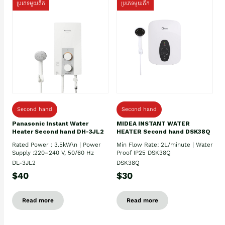
ប្រភេទមួយតឹក
ប្រភេទមួយតឹក
Second hand
Second hand
Panasonic Instant Water
MIDEA INSTANT WATER
Heater Second hand DH-3JL2
HEATER Second hand DSK38Q
Rated Power : 3.5kW\n | Power
Min Flow Rate: 2L/minute | Water
Supply :220–240 V, 50/60 Hz
Proof IP25 DSK38Q
DL-3JL2
DSK38Q
$40
$30
Read more
Read more