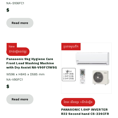
NA-S106FC1
$
Read more
New
ប្រភេទមួយតឹក
ដឹកដំឡើងដល់ផ្ទះ
Panasonic 9kg Hygiene Care
Front Load Washing Machine
with Dry Assist NA-V90FC1WSG
W596 x H845 x D585 mm
NA-V90FC1
$
Read more
ថែម៖ ជើងទម្រ +ដឹកដំឡើង
PANASONIC 1.0HP INVERTER
R32 Second hand CS-226CFR