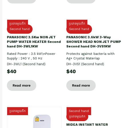
ប្រភេទមួយតឹក
ប្រភេទមួយតឹក
Second hand
Second hand
PANASONIC 3.5Kw NON JET
PANASONIC 3.6kW 3-Way
PUMP WATER HEATER Second
SHOWER HEAD NON JET PUMP
hand DH-3WL1KW
Second hand DH-3VS1KW
Rated Power : 3.5 kW\nPower
Protects against bacteria with
Supply : 240 V , 50 Hz
Ag+ Crystal Materiap
DH-3WL1 (Second hand)
DH-3VS1 (Second hand)
$40
$40
Read more
Read more
ប្រភេទមួយតឹក
Second hand
ប្រភេទមួយតឹក
MIDEA INSTANT WATER