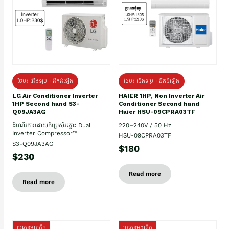
ថែម៖ ជើងទម្រ +ដឹកដំឡើង
ថែម៖ ជើងទម្រ +ដឹកដំឡើង
HAIER 1HP, Non Inverter Air
LG Air Conditioner Inverter
Conditioner Second hand
1HP Second hand S3-
Haier HSU-09CPRA03TF
Q09JA3AG
220–240V / 50 Hz
ដំណើរការដោយកុំប្រេស័រភ្លោះ Dual
Inverter Compressor™
HSU-09CPRA03TF
S3-Q09JA3AG
$180
$230
Read more
Read more
ប្រភេទមួយតឹក
ប្រភេទមួយតឹក