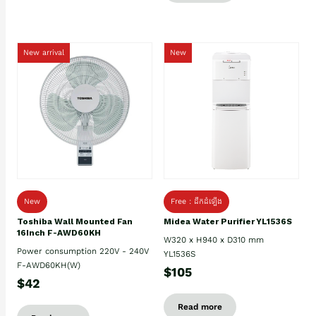
New arrival
New
New
Free : ដឹកដំឡើង
Toshiba Wall Mounted Fan
Midea Water Purifier YL1536S
16Inch F-AWD60KH
W320 x H940 x D310 mm
Power consumption 220V - 240V
YL1536S
F-AWD60KH(W)
$105
$42
Read more