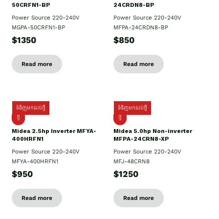
50CRFN1-BP
24CRDN8-BP
Power Source 220-240V
Power Source 220-240V
MGPA-50CRFN1-BP
MFPA-24CRDN8-BP
$1350
$850
Read more
Read more
ទំនិញមកដល់ថ្មី
ទំនិញមកដល់ថ្មី
ថ្មី
ថ្មី
Midea 2.5hp Inverter MFYA-
Midea 5.0hp Non-inverter
400HRFN1
MFPA-24CRN8-XP
Power Source 220-240V
Power Source 220-240V
MFYA-400HRFN1
MFJ-48CRN8
$950
$1250
Read more
Read more