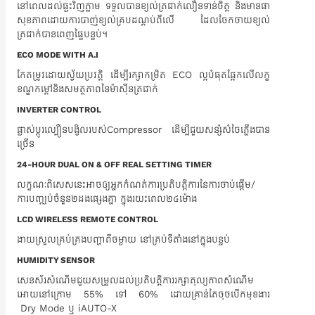
នៅពេលដល់ផ្ទះវិញភ្លាម ទទួលបានខ្យល់ត្រជាក់លឿនទាន់ចិត្ត និងមានផា
សុខភាពដោយការបាញ់ខ្យល់គ្របដណ្តប់ពីលើ ដែលចែកចាយខ្យល់
ត្រជាក់បានពេញផ្ទៃបន្ទប់។
ECO MODE WITH A.I
កែតម្រូវដោយស្វ័យប្រវត្តិ ដើម្បីរក្សាកម្រិត ECO ល្អបំផុតផ្អែកលើលក្ខ
ខណ្ឌកម្តៅនិងសមត្ថភាពនៃម៉ាស៊ីនត្រជាក់
INVERTER CONTROL
ផ្លាស់ប្តូរល្បឿនបង្វិលរបស់Compressor ដើម្បីជួយសន្សំសំចៃភ្លើងបាន
ច្រើន
24-HOUR DUAL ON & OFF REAL SETTING TIMER
លក្ខណៈពិសេសនេះអាចឲ្យអ្នកកំណត់ការប្រតិបត្តិការនៃការចាប់ផ្តើម/
ការបញ្ឍប់ចំនួន២ដងផ្សេងគ្នា ក្នុងរយះពេល២៤ម៉ោង
LCD WIRELESS REMOTE CONTROL
ងាយស្រួលគ្រប់គ្រងបញ្ហាពីចម្ងាយ នៅគ្រប់ទីតាំងនៅក្នុងបន្ទប់
HUMIDITY SENSOR
សេនស័រសំណើមជួយសម្រួលដល់ប្រតិបត្តិការរក្សាតុល្យភាពសំណើម
អោយនៅក្រោម 55% ទៅ 60% ដោយគ្រាន់តែចុចបើកមុខងារ​
Dry Mode ឬ iAUTO-X