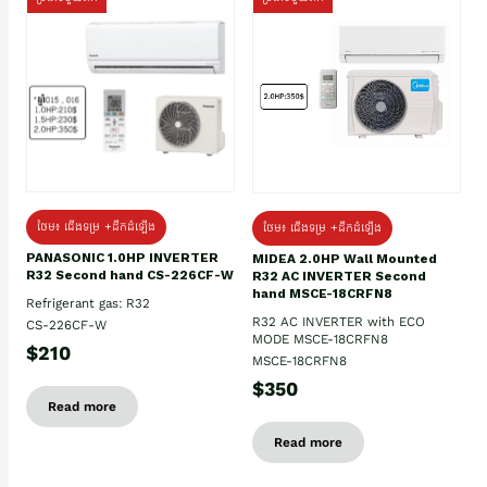
ថែម៖ ជើងទម្រ +ដឹកដំឡើង
ថែម៖ ជើងទម្រ +ដឹកដំឡើង
PANASONIC 1.0HP INVERTER
MIDEA 2.0HP Wall Mounted
R32 Second hand CS-226CF-W
R32 AC INVERTER Second
hand MSCE-18CRFN8
Refrigerant gas: R32
R32 AC INVERTER with ECO
CS-226CF-W
MODE MSCE-18CRFN8
$210
MSCE-18CRFN8
$350
Read more
Read more