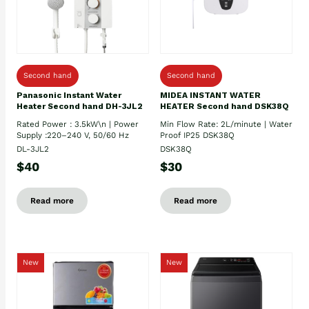
Second hand
Second hand
Panasonic Instant Water
MIDEA INSTANT WATER
Heater Second hand DH-3JL2
HEATER Second hand DSK38Q
Rated Power : 3.5kW\n | Power
Min Flow Rate: 2L/minute | Water
Supply :220–240 V, 50/60 Hz
Proof IP25 DSK38Q
DL-3JL2
DSK38Q
$40
$30
Read more
Read more
New
New