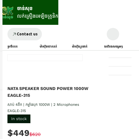
Contact us
ទូរទឹកកក
ម៉ាស៊ីនបោកគក់
ម៉ាស៊ីនត្រជាក់
ផលិតផលផ្សេងៗ
NATA SPEAKER SOUND POWER 1000W
EAGLE-315
សាប់ 4តឹក | កម្លាំងបុក 1000W | 2 Microphones
EAGLE-315
In stock
$449
$620