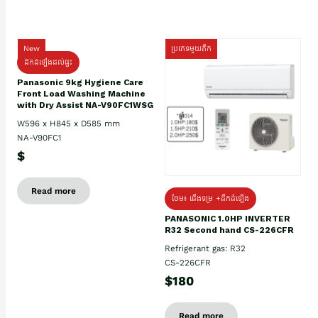
New
ប្រភេទមួយតឹក
ដឹកដំឡើងដល់ផ្ទះ
Panasonic 9kg Hygiene Care
Front Load Washing Machine
with Dry Assist NA-V90FC1WSG
W596 x H845 x D585 mm
NA-V90FC1
$
Read more
ថែម៖ ជើងទម្រ +ដឹកដំឡើង
PANASONIC 1.0HP INVERTER
R32 Second hand CS-226CFR
Refrigerant gas: R32
CS-226CFR
$180
Read more