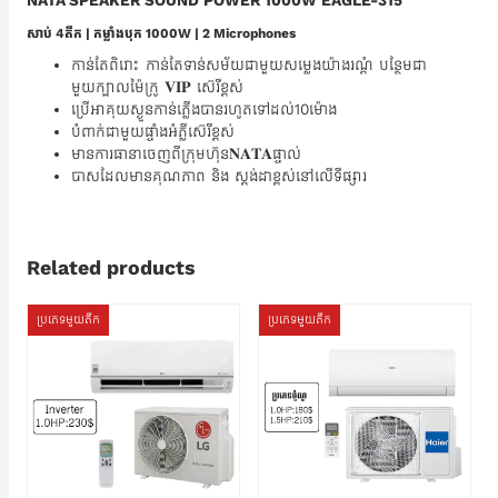
NATA SPEAKER SOUND POWER 1000W EAGLE-315
សាប់ 4តឹក | កម្លាំងបុក 1000W | 2 Microphones
កាន់តែពិរោះ កាន់តែទាន់សម័យជាមួយសម្លេងយ៉ាងរណ្តំ បន្ថែមជា
មួយក្បាលម៉ៃក្រូ 𝐕𝐈𝐏 ស៊េរីខ្ពស់
ប្រើអាគុយស្ងួនកាន់ភ្លើងបានរហូតទៅដល់10ម៉ោង
បំពាក់ជាមួយផ្ទាំងអំភ្លីស៊េរីខ្ពស់
មានការធានាចេញពីក្រុមហ៊ុន𝐍𝐀𝐓𝐀ផ្ទាល់
បាសដែលមានគុណភាព និង ស្តង់ដាខ្ពស់នៅលើទីផ្សារ
Related products
ប្រភេទមួយតឹក
ប្រភេទមួយតឹក