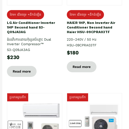
ថែម៖ ជើងទម្រ +ដឹកដំឡើង
ថែម៖ ជើងទម្រ +ដឹកដំឡើង
HAIER 1HP, Non Inverter Air
LG Air Conditioner Inverter
Conditioner Second hand
1HP Second hand S3-
Haier HSU-09CPRA03TF
Q09JA3AG
220–240V / 50 Hz
ដំណើរការដោយកុំប្រេស័រភ្លោះ Dual
Inverter Compressor™
HSU-09CPRA03TF
S3-Q09JA3AG
$180
$230
Read more
Read more
ប្រភេទមួយតឹក
ប្រភេទមួយតឹក