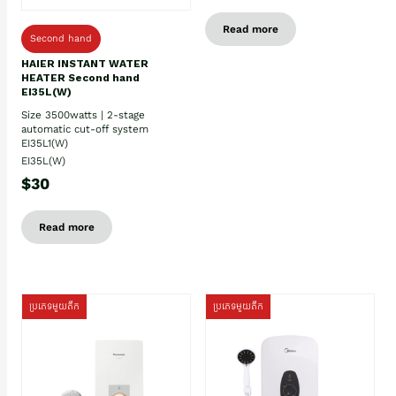
Read more
Second hand
HAIER INSTANT WATER
HEATER Second hand
EI35L(W)
Size 3500watts | 2-stage
automatic cut-off system
EI35L1(W)
EI35L(W)
$30
Read more
ប្រភេទមួយតឹក
ប្រភេទមួយតឹក