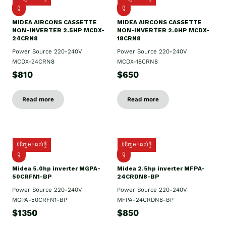
ថ្មី
ថ្មី
MIDEA AIRCONS CASSETTE
MIDEA AIRCONS CASSETTE
NON-INVERTER 2.5HP MCDX-
NON-INVERTER 2.0HP MCDX-
24CRN8
18CRN8
Power Source 220-240V
Power Source 220-240V
MCDX-24CRN8
MCDX-18CRN8
$810
$650
Read more
Read more
ទំនិញមកដល់ថ្មី
ទំនិញមកដល់ថ្មី
ថ្មី
ថ្មី
Midea 5.0hp inverter MGPA-
Midea 2.5hp​ inverter MFPA-
50CRFN1-BP
24CRDN8-BP
Power Source 220-240V
Power Source 220-240V
MGPA-50CRFN1-BP
MFPA-24CRDN8-BP
$1350
$850