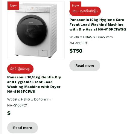
New
New
ថែម៖ សេវាដឹកដំឡើង
Panasonic 10kg Hygiene Care
Front Load Washing Machine
with Dry Assist NA-V10FC1WSG
W596 x H845 x D645 mm
NA-V10FC1
$750
Read more
ដឹកដំឡើងដល់ផ្ទះ
Panasonic 10/6kg Gentle Dry
and Hygienic Front Load
Washing Machine with Dryer
NA-S106FC1WS
W569 x H845 x D645 mm
NA-S106FC1
$
Read more