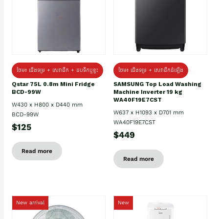
ថែម៖ ជេីងទម្រ + សេវាដឹក + ដបទឹកឬខ្ទះ
ថែម៖ ជើងទម្រ + សេវាដឹកដំឡើង
Qstar 75L 0.8m Mini Fridge
SAMSUNG Top Load Washing
BCD-99W
Machine Inverter 19 kg
WA40F19E7CST
W430 x H800 x D440 mm
W637 x H1093 x D701 mm
BCD-99W
WA40F19E7CST
$125
$449
Read more
Read more
New arrival
New