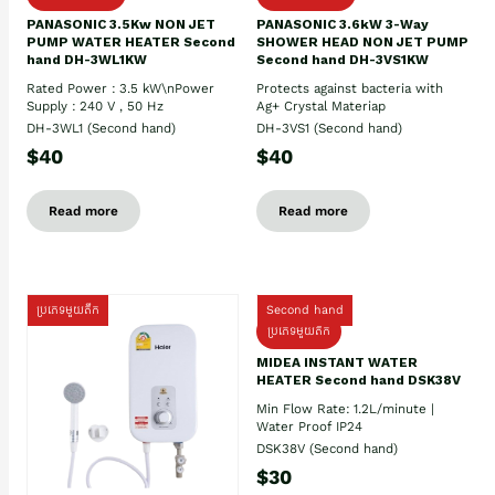
PANASONIC 3.5Kw NON JET
PANASONIC 3.6kW 3-Way
PUMP WATER HEATER Second
SHOWER HEAD NON JET PUMP
hand DH-3WL1KW
Second hand DH-3VS1KW
Rated Power : 3.5 kW\nPower
Protects against bacteria with
Supply : 240 V , 50 Hz
Ag+ Crystal Materiap
DH-3WL1 (Second hand)
DH-3VS1 (Second hand)
$40
$40
Read more
Read more
ប្រភេទមួយតឹក
Second hand
ប្រភេទមួយតឹក
MIDEA INSTANT WATER
HEATER Second hand DSK38V
Min Flow Rate: 1.2L/minute |
Water Proof IP24
DSK38V (Second hand)
$30