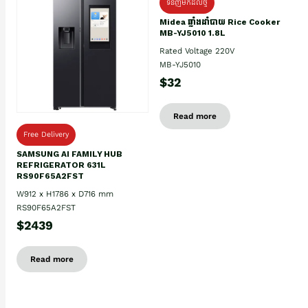
ទំនិញមកដល់ថ្មិ
Midea ឆ្នាំងដាំបាយ Rice Cooker
MB-YJ5010 1.8L
Rated Voltage 220V
MB-YJ5010
$32
Read more
Free Delivery
SAMSUNG AI FAMILY HUB
REFRIGERATOR 631L
RS90F65A2FST
W912 x H1786 x D716 mm
RS90F65A2FST
$2439
Read more