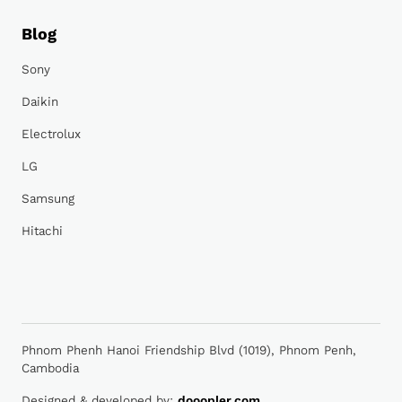
Blog
Sony
Daikin
Electrolux
LG
Samsung
Hitachi
Phnom Phenh Hanoi Friendship Blvd (1019), Phnom Penh,
Cambodia
Designed & developed by:
dooopler.com