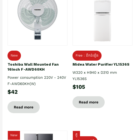
New
Free : ដឹកដំឡើង
Toshiba Wall Mounted Fan
Midea Water Purifier YL1536S
16Inch F-AWD60KH
W320 x H940 x D310 mm
Power consumption 220V - 240V
YL1536S
F-AWD60KH(W)
$105
$42
Read more
Read more
New
ថ្មី