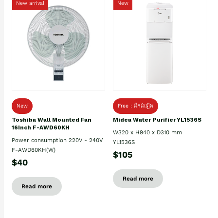
New arrival
New
New
Free : ដឹកដំឡើង
Toshiba Wall Mounted Fan
Midea Water Purifier YL1536S
16Inch F-AWD60KH
W320 x H940 x D310 mm
Power consumption 220V - 240V
YL1536S
F-AWD60KH(W)
$105
$40
Read more
Read more