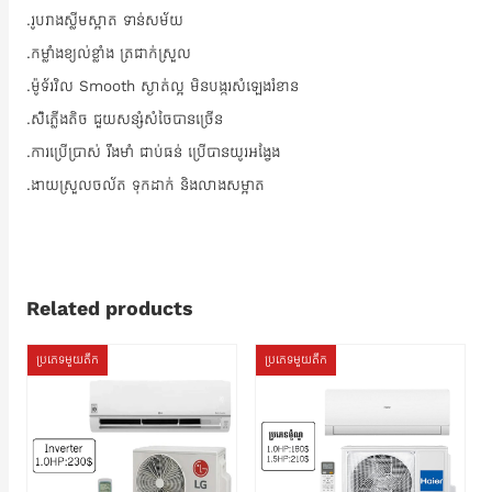
.រូបរាងស្លីមស្អាត​ ទាន់សម័យ​
.កម្លាំងខ្យល់ខ្លាំង​ ត្រជាក់ស្រួល
.ម៉ូទ័រវិល​ Smooth ស្ងាត់ល្អ​ មិនបង្ករសំឡេងរំខាន
.ស៉ីភ្លេីង​តិច​ ជួយសន្សំសំចៃបានច្រេីន​
.ការប្រេីប្រាស់​ រឹងមាំ​ ជាប់ធន់​ ប្រេីបានយូរអង្វែង​
.ងាយស្រួលចល័ត​ ទុកដាក់​ និងលាងសម្អាត
Related products
ប្រភេទមួយតឹក
ប្រភេទមួយតឹក