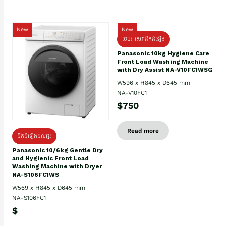
New
New
ថែម៖ សេវាដឹកដំឡើង
Panasonic 10kg Hygiene Care
Front Load Washing Machine
with Dry Assist NA-V10FC1WSG
W596 x H845 x D645 mm
NA-V10FC1
$750
Read more
ដឹកដំឡើងដល់ផ្ទះ
Panasonic 10/6kg Gentle Dry
and Hygienic Front Load
Washing Machine with Dryer
NA-S106FC1WS
W569 x H845 x D645 mm
NA-S106FC1
$