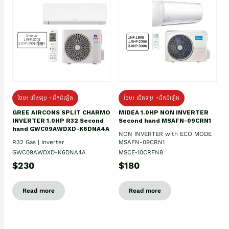
ថែម៖ ជើងទម្រ +ដឹកដំឡើង
ថែម៖ ជើងទម្រ +ដឹកដំឡើង
GREE AIRCONS SPLIT CHARMO
MIDEA 1.0HP NON INVERTER
INVERTER 1.0HP R32 Second
Second hand MSAFN-09CRN1
hand GWC09AWDXD-K6DNA4A
NON INVERTER with ECO MODE
R32 Gas | Inverter
MSAFN-09CRN1
GWC09AWDXD-K6DNA4A
MSCE-10CRFN8
$230
$180
Read more
Read more