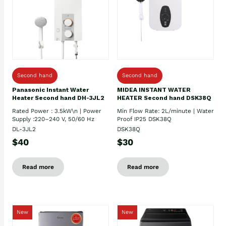
Second hand
Second hand
Panasonic Instant Water
MIDEA INSTANT WATER
Heater Second hand DH-3JL2
HEATER Second hand DSK38Q
Rated Power : 3.5kW\n | Power
Min Flow Rate: 2L/minute | Water
Supply :220–240 V, 50/60 Hz
Proof IP25 DSK38Q
DL-3JL2
DSK38Q
$40
$30
Read more
Read more
New
New