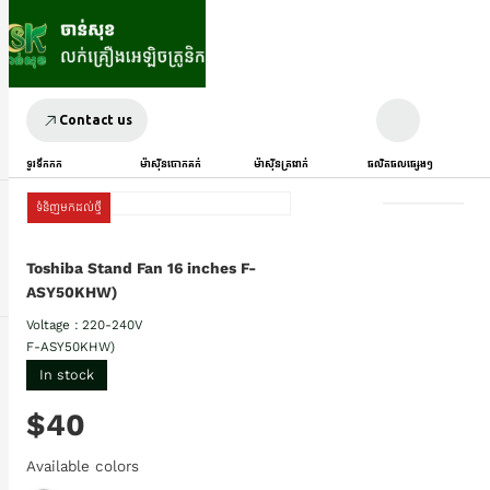
Contact us
ទូរទឹកកក
ម៉ាស៊ីនបោកគក់
ម៉ាស៊ីនត្រជាក់
ផលិតផលផ្សេងៗ
ទំនិញមកដល់ថ្មី
Toshiba Stand Fan 16 inches F-
ASY50KHW)
Voltage : 220-240V
F-ASY50KHW)
In stock
$40
Available colors