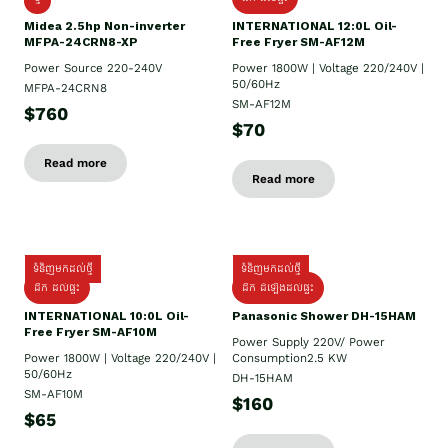
Midea 2.5hp Non-inverter
INTERNATIONAL 12:0L Oil-
MFPA-24CRN8-XP
Free Fryer SM-AF12M
Power Source 220-240V
Power 1800W | Voltage 220/240V |
50/60Hz
MFPA-24CRN8
SM-AF12M
$760
$70
Read more
Read more
ទំនិញមកដល់ថ្មី
ទំនិញមកដល់ថ្មី
ដឹក ដល់ផ្ទះ
ដឹក ដំឡើងដល់ផ្ទះ
INTERNATIONAL 10:0L Oil-
Panasonic Shower DH-15HAM
Free Fryer SM-AF10M
Power Supply​ 220V/ Power
Power 1800W | Voltage 220/240V |
Consumption2.5 KW
50/60Hz
DH-15HAM
SM-AF10M
$160
$65