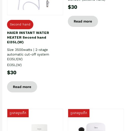
$30
Read more
Second hand
HAIER INSTANT WATER
HEATER Second hand
EI35L(W)
Size 3500watts | 2-stage
automatic cut-off system
EI35L1(W)
EI35L(W)
$30
Read more
ប្រភេទមួយតឹក
ប្រភេទមួយតឹក