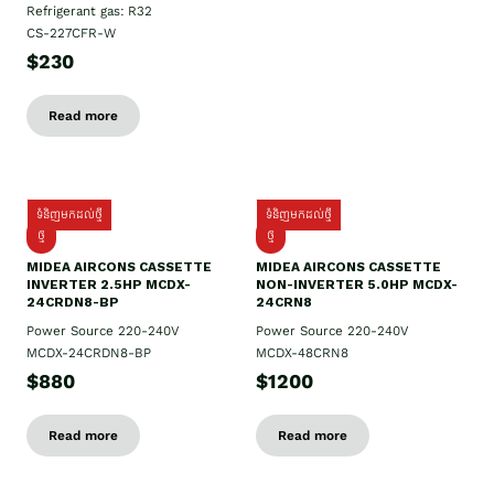
Refrigerant gas: R32
CS-227CFR-W
$230
Read more
ទំនិញមកដល់ថ្មី
ទំនិញមកដល់ថ្មី
ថ្មី
ថ្មី
MIDEA AIRCONS CASSETTE
MIDEA AIRCONS CASSETTE
INVERTER 2.5HP MCDX-
NON-INVERTER 5.0HP MCDX-
24CRDN8-BP
24CRN8
Power Source 220-240V
Power Source 220-240V
MCDX-24CRDN8-BP
MCDX-48CRN8
$880
$1200
Read more
Read more