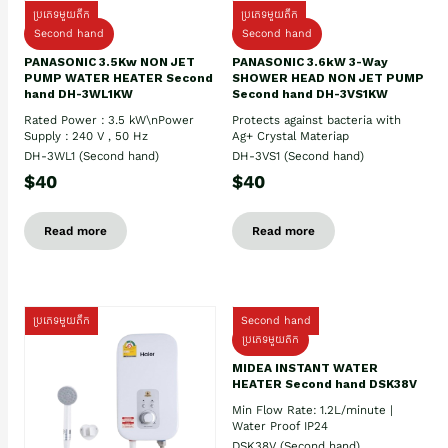
ប្រភេទមួយតឹក
ប្រភេទមួយតឹក
Second hand
Second hand
PANASONIC 3.5Kw NON JET
PANASONIC 3.6kW 3-Way
PUMP WATER HEATER Second
SHOWER HEAD NON JET PUMP
hand DH-3WL1KW
Second hand DH-3VS1KW
Rated Power : 3.5 kW\nPower
Protects against bacteria with
Supply : 240 V , 50 Hz
Ag+ Crystal Materiap
DH-3WL1 (Second hand)
DH-3VS1 (Second hand)
$40
$40
Read more
Read more
ប្រភេទមួយតឹក
Second hand
ប្រភេទមួយតឹក
MIDEA INSTANT WATER
HEATER Second hand DSK38V
Min Flow Rate: 1.2L/minute |
Water Proof IP24
DSK38V (Second hand)