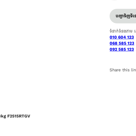
បញ្ជាទិញទី
ទំនាក់ទំនងតាម 
010 604 123
068 585 123
092 585 123
Share this li
8kg F2515RTGV