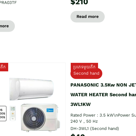
$210
PRA03TF
Read more
more
យតឹក
ប្រភេទមួយតឹក
Second hand
PANASONIC 3.5Kw NON JE
WATER HEATER Second ha
3WL1KW
Rated Power : 3.5 kW\nPower Su
240 V , 50 Hz
DH-3WL1 (Second hand)