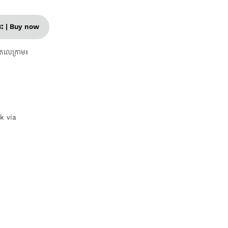
នេះ | Buy now
តេលេក្រាម៖
nk via