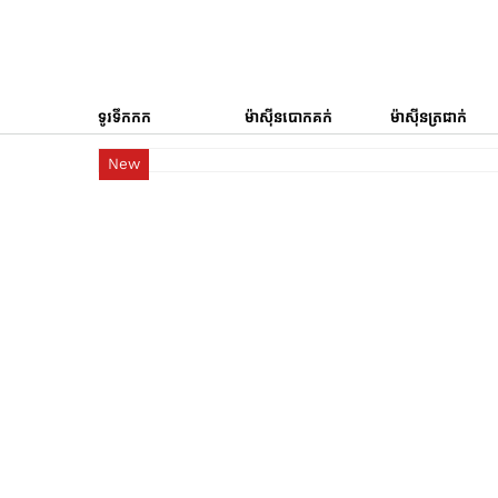
ទូរទឹកកក
ម៉ាស៊ីនបោកគក់
ម៉ាស៊ីនត្រជាក់
New