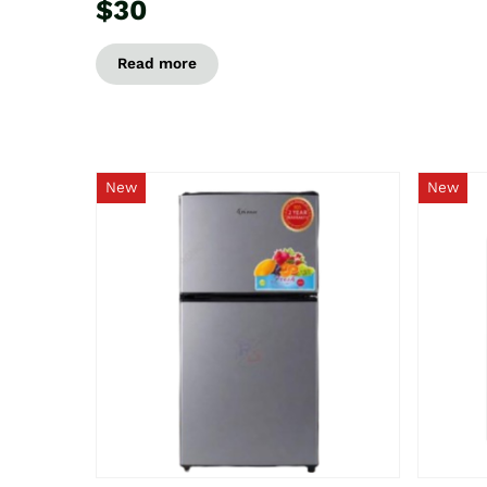
$30
Read more
New
New