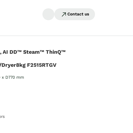
Contact us
g, AI DD™ Steam™ ThinQ™
/Dryer8kg F2515RTGV
0 x D770 mm
ors