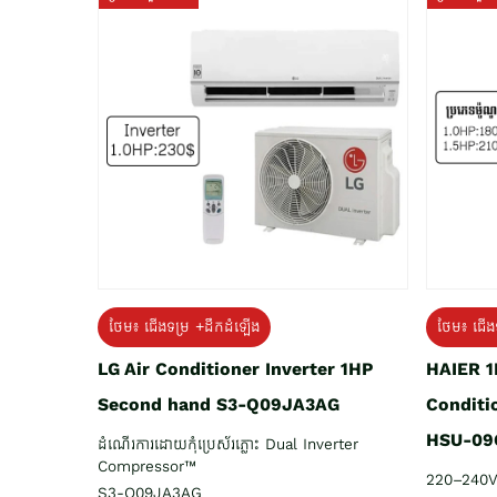
ថែម៖ ជើង
ថែម៖ ជើងទម្រ +ដឹកដំឡើង
HAIER 1
LG Air Conditioner Inverter 1HP
Conditi
Second hand S3-Q09JA3AG
HSU-09
ដំណើរការដោយកុំប្រេស័រភ្លោះ Dual Inverter
Compressor™
220–240V
S3-Q09JA3AG