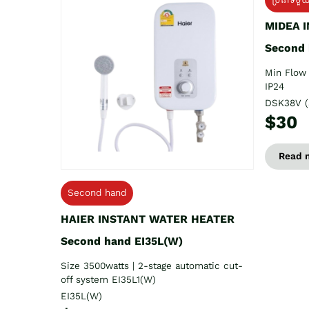
MIDEA 
Second
Min Flow 
IP24
DSK38V (
$30
Read 
Second hand
HAIER INSTANT WATER HEATER
Second hand EI35L(W)
Size 3500watts | 2-stage automatic cut-
off system EI35L1(W)
EI35L(W)