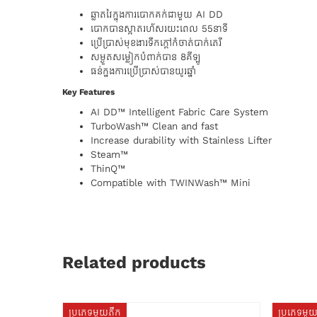
ឆ្លាតវៃក្នុងការបោកគក់ជាមួយ AI DD
បោកបានស្អាតរហ័សរយះពេល 55នាទី
ប្រើប្រាស់មុខងារទឹកក្តៅកំចាត់បាក់តេរី
សម្ងួតសម្លៀកបំពាក់បាន 8គីឡូ
ធន់ក្នងការប្រើប្រាស់បានយូរឆ្នាំ
Key Features
AI DD™ Intelligent Fabric Care System
TurboWash™ Clean and fast
Increase durability with Stainless Lifter
Steam™
ThinQ™
Compatible with TWINWash™ Mini
Related products
ប្រភេទមួយតឹក
ប្រភេទមួ