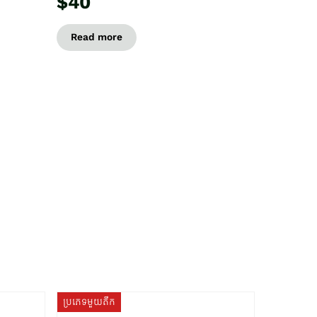
$40
Read more
ប្រភេទមួយតឹក