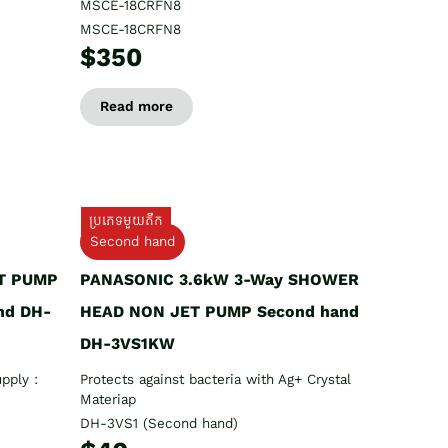
MSCE-18CRFN8
MSCE-18CRFN8
$350
Read more
ប្រភេទមួយតឹក
Second hand
T PUMP
PANASONIC 3.6kW 3-Way SHOWER
nd DH-
HEAD NON JET PUMP Second hand
DH-3VS1KW
pply :
Protects against bacteria with Ag+ Crystal
Materiap
DH-3VS1 (Second hand)