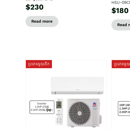
HSU-09C
$230
$180
Read more
Read 
ប្រភេទមួយតឹក
ប្រភេទមួ