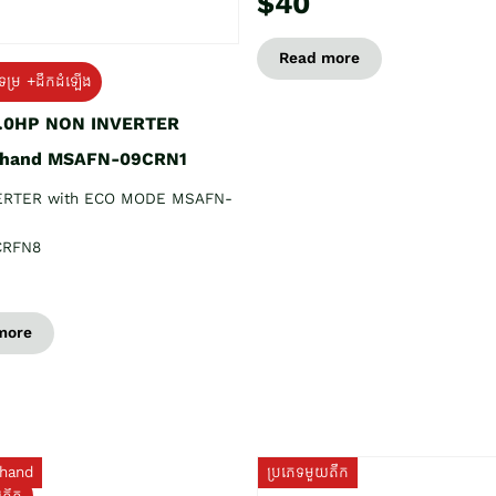
$40
Read more
ទម្រ +ដឹកដំឡើង
1.0HP NON INVERTER
 hand MSAFN-09CRN1
ERTER with ECO MODE MSAFN-
CRFN8
more
hand
ប្រភេទមួយតឹក
យតឹក