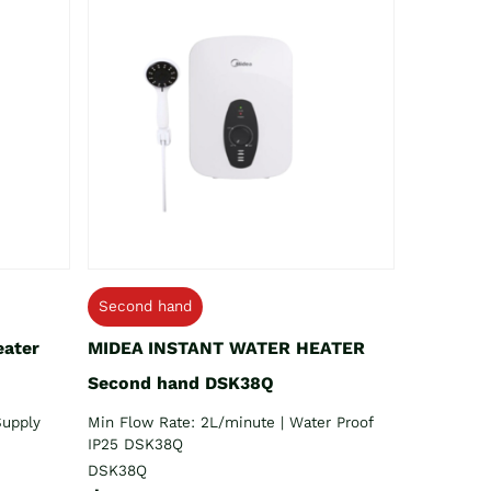
Second hand
eater
MIDEA INSTANT WATER HEATER
Second hand DSK38Q
Supply
Min Flow Rate: 2L/minute | Water Proof
IP25 DSK38Q
DSK38Q