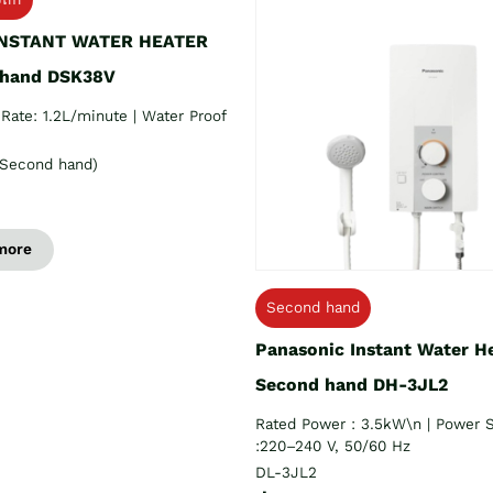
INSTANT WATER HEATER
 hand DSK38V
Rate: 1.2L/minute | Water Proof
Second hand)
more
Second hand
Panasonic Instant Water H
Second hand DH-3JL2
Rated Power : 3.5kW\n | Power 
:220–240 V, 50/60 Hz
DL-3JL2