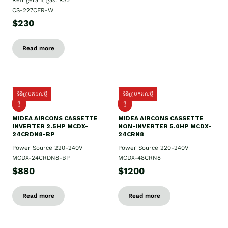
Refrigerant gas: R32
CS-227CFR-W
$230
Read more
ទំនិញមកដល់ថ្មី
ទំនិញមកដល់ថ្មី
ថ្មី
ថ្មី
MIDEA AIRCONS CASSETTE
MIDEA AIRCONS CASSETTE
INVERTER 2.5HP MCDX-
NON-INVERTER 5.0HP MCDX-
24CRDN8-BP
24CRN8
Power Source 220-240V
Power Source 220-240V
MCDX-24CRDN8-BP
MCDX-48CRN8
$880
$1200
Read more
Read more