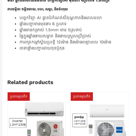
មីឌា ឆ្នាំងដាំបាយឌីជីថល បច្ចេកវិទ្យាAI មុខងារ 6ប្រភេទ 1.8លីត្រ
ការចម្អិន៖ ចម្អិនបាយ, បបរ, សម្លរ, និងចំហុយ
បច្ចេកវិទ្យា AI ឆ្លាតវៃកំណត់សីតុណ្ហភាពនិងពេលវេលា
‍ផ្ទាំងបញ្ជាមានមុខងារ 6 ប្រភេទ
ឆ្នាំងមានកម្រាស់ 1.5mm មាន 5ស្រទាប់
ផ្ទៃក្នុងឆ្នាំងងាយសម្អាត និងងាយស្រួលប្រើប្រាស់
ការរក្សាកម្តៅស្វ័យប្រវត្តិ 12ម៉ោង និងម៉ោងពន្យាពេល 10ម៉ោង
រចនាផ្ទាំងបញ្ជាដោយចុចប៊ូតុង
Related products
ប្រភេទមួយតឹក
ប្រភេទមួយតឹក