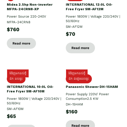
Midea 2.5hp Non-inverter
INTERNATIONAL 12:0L Oil-
MFPA-24CRN8-XP
Free Fryer SM-AF12M
Power Source 220-240V
Power 1800W | Voltage 220/240V |
50/60Hz
MFPA-24CRN8
SM-AF12M
$760
$70
Read more
Read more
ទំនិញមកដល់ថ្មី
ទំនិញមកដល់ថ្មី
ដឹក ដល់ផ្ទះ
ដឹក ដំឡើងដល់ផ្ទះ
INTERNATIONAL 10:0L Oil-
Panasonic Shower DH-15HAM
Free Fryer SM-AF10M
Power Supply​ 220V/ Power
Power 1800W | Voltage 220/240V |
Consumption2.5 KW
50/60Hz
DH-15HAM
SM-AF10M
$160
$65
Read more