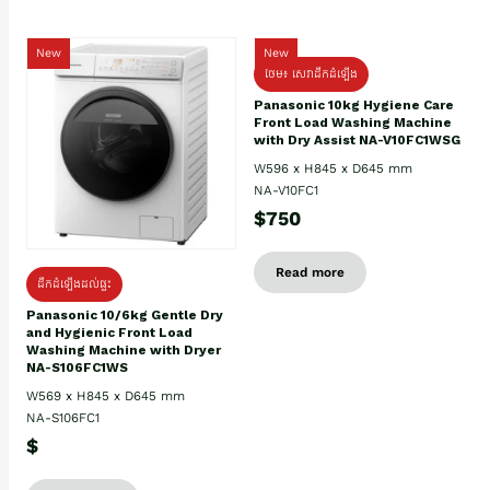
New
New
ថែម៖ សេវាដឹកដំឡើង
Panasonic 10kg Hygiene Care
Front Load Washing Machine
with Dry Assist NA-V10FC1WSG
W596 x H845 x D645 mm
NA-V10FC1
$750
Read more
ដឹកដំឡើងដល់ផ្ទះ
Panasonic 10/6kg Gentle Dry
and Hygienic Front Load
Washing Machine with Dryer
NA-S106FC1WS
W569 x H845 x D645 mm
NA-S106FC1
$