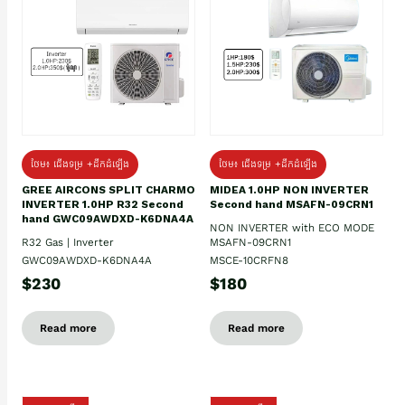
ថែម៖ ជើងទម្រ +ដឹកដំឡើង
ថែម៖ ជើងទម្រ +ដឹកដំឡើង
GREE AIRCONS SPLIT CHARMO
MIDEA 1.0HP NON INVERTER
INVERTER 1.0HP R32 Second
Second hand MSAFN-09CRN1
hand GWC09AWDXD-K6DNA4A
NON INVERTER with ECO MODE
R32 Gas | Inverter
MSAFN-09CRN1
GWC09AWDXD-K6DNA4A
MSCE-10CRFN8
$230
$180
Read more
Read more