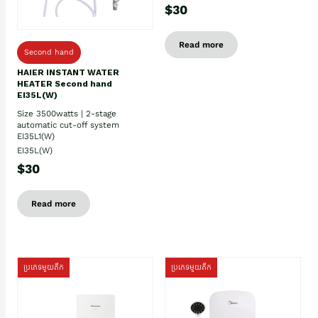
$30
Read more
Second hand
HAIER INSTANT WATER
HEATER Second hand
EI35L(W)
Size 3500watts | 2-stage
automatic cut-off system
EI35L1(W)
EI35L(W)
$30
Read more
ប្រភេទមួយតឹក
ប្រភេទមួយតឹក