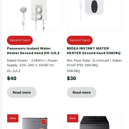
Second hand
Second hand
Panasonic Instant Water
MIDEA INSTANT WATER
Heater Second hand DH-3JL2
HEATER Second hand DSK38Q
Rated Power : 3.5kW\n | Power
Min Flow Rate: 2L/minute | Water
Supply :220–240 V, 50/60 Hz
Proof IP25 DSK38Q
DL-3JL2
DSK38Q
$40
$30
Read more
Read more
New
New