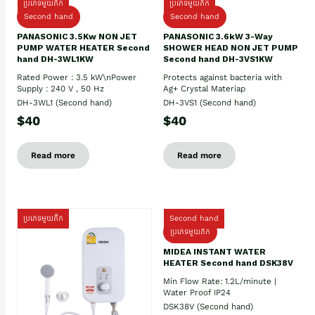
ប្រភេទមួយតឹក
ប្រភេទមួយតឹក
Second hand
Second hand
PANASONIC 3.5Kw NON JET
PANASONIC 3.6kW 3-Way
PUMP WATER HEATER Second
SHOWER HEAD NON JET PUMP
hand DH-3WL1KW
Second hand DH-3VS1KW
Rated Power : 3.5 kW\nPower
Protects against bacteria with
Supply : 240 V , 50 Hz
Ag+ Crystal Materiap
DH-3WL1 (Second hand)
DH-3VS1 (Second hand)
$40
$40
Read more
Read more
ប្រភេទមួយតឹក
Second hand
ប្រភេទមួយតឹក
MIDEA INSTANT WATER
HEATER Second hand DSK38V
Min Flow Rate: 1.2L/minute |
Water Proof IP24
DSK38V (Second hand)