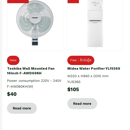
New
Free : ដឹកដំឡើង
Toshiba Wall Mounted Fan
Midea Water Purifier YL1536S
16Inch F-AWD60KH
W320 x H940 x D310 mm
Power consumption 220V - 240V
YL1536S
F-AWD60KH(W)
$105
$40
Read more
Read more