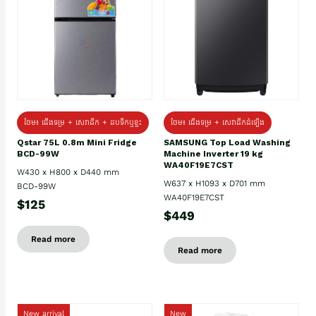
ថែម៖ ជេីងទម្រ + សេវាដឹក + ដបទឹកឬខ្ទះ
ថែម៖ ជើងទម្រ + សេវាដឹកដំឡើង
Qstar 75L 0.8m Mini Fridge
SAMSUNG Top Load Washing
BCD-99W
Machine Inverter 19 kg
WA40F19E7CST
W430 x H800 x D440 mm
W637 x H1093 x D701 mm
BCD-99W
WA40F19E7CST
$125
$449
Read more
Read more
New arrival
New