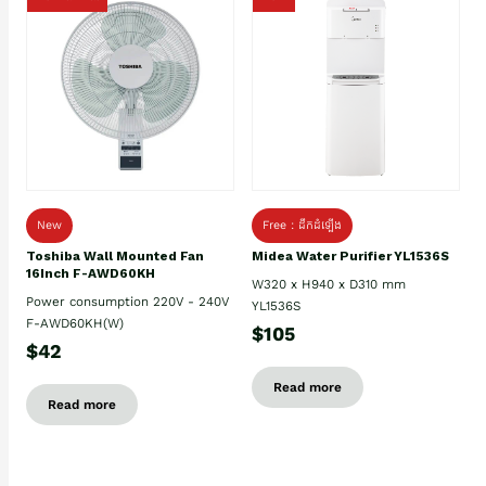
New
Free : ដឹកដំឡើង
Toshiba Wall Mounted Fan
Midea Water Purifier YL1536S
16Inch F-AWD60KH
W320 x H940 x D310 mm
Power consumption 220V - 240V
YL1536S
F-AWD60KH(W)
$105
$42
Read more
Read more