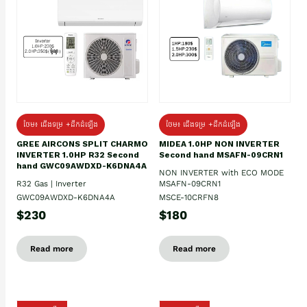
ថែម៖ ជើងទម្រ +ដឹកដំឡើង
ថែម៖ ជើងទម្រ +ដឹកដំឡើង
GREE AIRCONS SPLIT CHARMO
MIDEA 1.0HP NON INVERTER
INVERTER 1.0HP R32 Second
Second hand MSAFN-09CRN1
hand GWC09AWDXD-K6DNA4A
NON INVERTER with ECO MODE
R32 Gas | Inverter
MSAFN-09CRN1
GWC09AWDXD-K6DNA4A
MSCE-10CRFN8
$230
$180
Read more
Read more