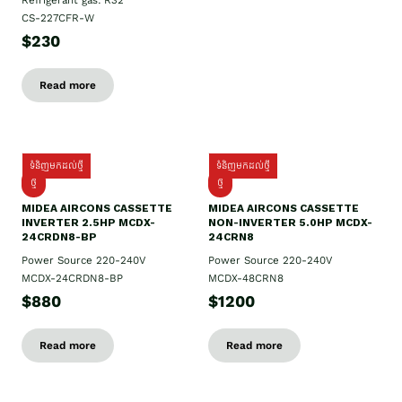
Refrigerant gas: R32
CS-227CFR-W
$230
Read more
ទំនិញមកដល់ថ្មី
ទំនិញមកដល់ថ្មី
ថ្មី
ថ្មី
MIDEA AIRCONS CASSETTE
MIDEA AIRCONS CASSETTE
INVERTER 2.5HP MCDX-
NON-INVERTER 5.0HP MCDX-
24CRDN8-BP
24CRN8
Power Source 220-240V
Power Source 220-240V
MCDX-24CRDN8-BP
MCDX-48CRN8
$880
$1200
Read more
Read more