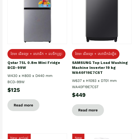
ថែម៖ ជេីងទម្រ + សេវាដឹក + ដបទឹកឬខ្ទះ
ថែម៖ ជើងទម្រ + សេវាដឹកដំឡើង
Qstar 75L 0.8m Mini Fridge
SAMSUNG Top Load Washing
BCD-99W
Machine Inverter 19 kg
WA40F19E7CST
W430 x H800 x D440 mm
W637 x H1093 x D701 mm
BCD-99W
WA40F19E7CST
$125
$449
Read more
Read more
New arrival
New