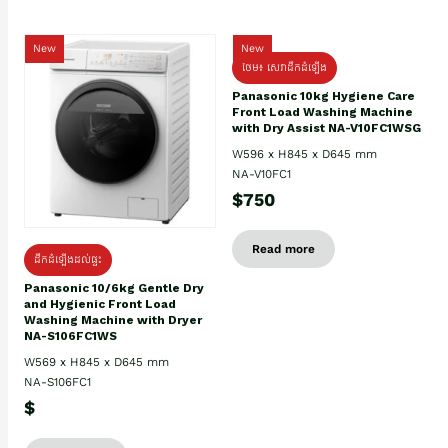
New
New
ថែម៖ សេវាដឹកដំឡើង
Panasonic 10kg Hygiene Care
Front Load Washing Machine
with Dry Assist NA-V10FC1WSG
W596 x H845 x D645 mm
NA-V10FC1
$750
Read more
ដឹកដំឡើងដល់ផ្ទះ
Panasonic 10/6kg Gentle Dry
and Hygienic Front Load
Washing Machine with Dryer
NA-S106FC1WS
W569 x H845 x D645 mm
NA-S106FC1
$