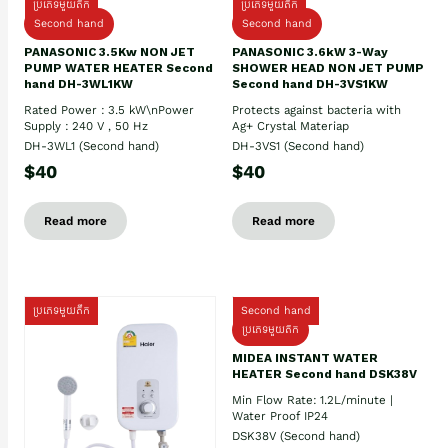
ប្រភេទមួយតឹក
ប្រភេទមួយតឹក
Second hand
Second hand
PANASONIC 3.5Kw NON JET
PANASONIC 3.6kW 3-Way
PUMP WATER HEATER Second
SHOWER HEAD NON JET PUMP
hand DH-3WL1KW
Second hand DH-3VS1KW
Rated Power : 3.5 kW\nPower
Protects against bacteria with
Supply : 240 V , 50 Hz
Ag+ Crystal Materiap
DH-3WL1 (Second hand)
DH-3VS1 (Second hand)
$40
$40
Read more
Read more
ប្រភេទមួយតឹក
Second hand
ប្រភេទមួយតឹក
MIDEA INSTANT WATER
HEATER Second hand DSK38V
Min Flow Rate: 1.2L/minute |
Water Proof IP24
DSK38V (Second hand)