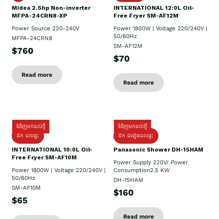
Midea 2.5hp Non-inverter
INTERNATIONAL 12:0L Oil-
MFPA-24CRN8-XP
Free Fryer SM-AF12M
Power Source 220-240V
Power 1800W | Voltage 220/240V |
50/60Hz
MFPA-24CRN8
SM-AF12M
$760
$70
Read more
Read more
ទំនិញមកដល់ថ្មី
ទំនិញមកដល់ថ្មី
ដឹក ដល់ផ្ទះ
ដឹក ដំឡើងដល់ផ្ទះ
INTERNATIONAL 10:0L Oil-
Panasonic Shower DH-15HAM
Free Fryer SM-AF10M
Power Supply​ 220V/ Power
Power 1800W | Voltage 220/240V |
Consumption2.5 KW
50/60Hz
DH-15HAM
SM-AF10M
$160
$65
Read more