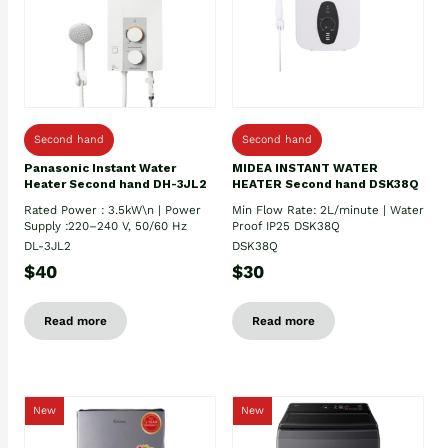
Second hand
Second hand
Panasonic Instant Water
MIDEA INSTANT WATER
Heater Second hand DH-3JL2
HEATER Second hand DSK38Q
Rated Power : 3.5kW\n | Power
Min Flow Rate: 2L/minute | Water
Supply :220–240 V, 50/60 Hz
Proof IP25 DSK38Q
DL-3JL2
DSK38Q
$40
$30
Read more
Read more
New
New