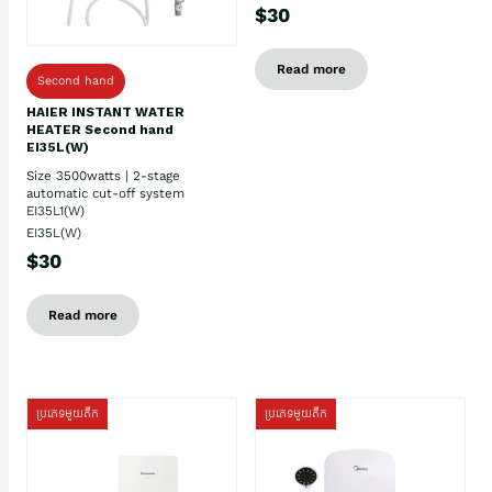
$30
Read more
Second hand
HAIER INSTANT WATER
HEATER Second hand
EI35L(W)
Size 3500watts | 2-stage
automatic cut-off system
EI35L1(W)
EI35L(W)
$30
Read more
ប្រភេទមួយតឹក
ប្រភេទមួយតឹក