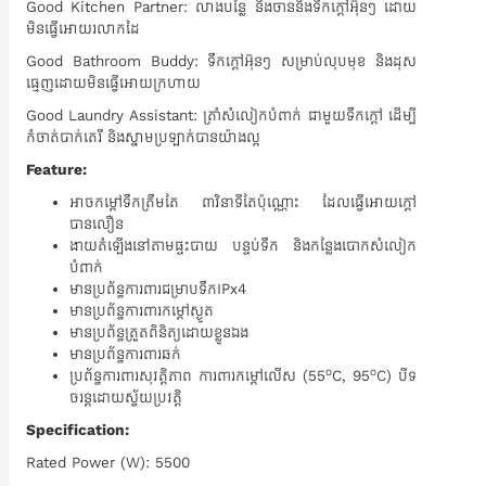
Good Kitchen Partner: លាងបន្លែ និងចាននិងទឹកក្តៅអ៊ុនៗ ដោយ
មិនធ្វើអោយរលាកដៃ
Good Bathroom Buddy: ទឹកក្តៅអ៊ុនៗ សម្រាប់លុបមុខ និងដុស
ធ្មេញដោយមិនធ្វើអោយក្រហាយ
Good Laundry Assistant: ត្រាំសំលៀកបំពាក់ ជាមួយទឹកក្តៅ​ ដើម្បី
កំចាត់បាក់តេរី​ និងស្នាមប្រឡាក់បា​នយ៉ាងល្អ
Feature:
អាចកម្តៅទឹកត្រឹមតែ ៣វិនាទីតែប៉ុណ្ណោះ ដែលធ្វើអោយក្តៅ
បានលឿន
ងាយតំឡើងនៅតាមផ្ទះបាយ បន្ទប់ទឹក និងកន្លែងបោកសំលៀក
បំពាក់
មានប្រព័ន្ធការពារជម្រាបទឹក​IPx4
មានប្រព័ន្ធការពារកម្តៅស្ងួត
មានប្រព័ន្ធត្រួតពិនិត្យដោយខ្លួនឯង
មានប្រព័ន្ធការពារឆក់
o
o
ប្រព័ន្ធការពារសុវត្តិភាព ការពារកម្តៅលើស (55
C, 95
C) បីទ
ចរន្តដោយស្វ័យប្រវត្តិ
Specification:
Rated Power (W): 5500