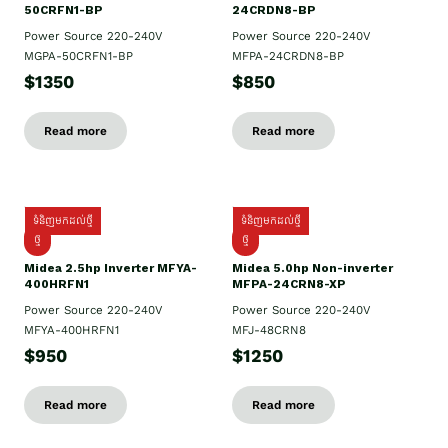
50CRFN1-BP
24CRDN8-BP
Power Source 220-240V
Power Source 220-240V
MGPA-50CRFN1-BP
MFPA-24CRDN8-BP
$1350
$850
Read more
Read more
ទំនិញមកដល់ថ្មី
ទំនិញមកដល់ថ្មី
ថ្មី
ថ្មី
Midea 2.5hp Inverter MFYA-
Midea 5.0hp Non-inverter
400HRFN1
MFPA-24CRN8-XP
Power Source 220-240V
Power Source 220-240V
MFYA-400HRFN1
MFJ-48CRN8
$950
$1250
Read more
Read more