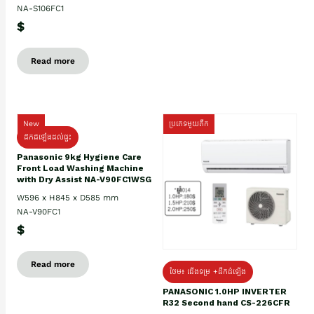
NA-S106FC1
$
Read more
New
ប្រភេទមួយតឹក
ដឹកដំឡើងដល់ផ្ទះ
Panasonic 9kg Hygiene Care
Front Load Washing Machine
with Dry Assist NA-V90FC1WSG
W596 x H845 x D585 mm
NA-V90FC1
$
Read more
ថែម៖ ជើងទម្រ +ដឹកដំឡើង
PANASONIC 1.0HP INVERTER
R32 Second hand CS-226CFR