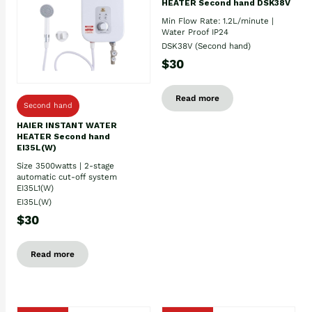
HEATER Second hand DSK38V
Min Flow Rate: 1.2L/minute |
Water Proof IP24
DSK38V (Second hand)
$30
Read more
Second hand
HAIER INSTANT WATER
HEATER Second hand
EI35L(W)
Size 3500watts | 2-stage
automatic cut-off system
EI35L1(W)
EI35L(W)
$30
Read more