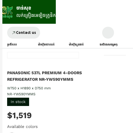
Contact us
ទូរទឹកកក
ម៉ាស៊ីនបោកគក់
ម៉ាស៊ីនត្រជាក់
ផលិតផលផ្សេងៗ
PANASONIC 537L PREMIUM 4-DOORS
REFRIGERATOR NR-YW590YMMS
W750 x H1890 x D750 mm
NR-YW590YMMS
In stock
$1,519
Available colors