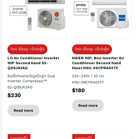
ថែម៖ ជើងទម្រ +ដឹកដំឡើង
ថែម៖ ជើងទម្រ +ដឹកដំឡើង
HAIER 1HP, Non Inverter Air
LG Air Conditioner Inverter
Conditioner Second hand
1HP Second hand S3-
Haier HSU-09CPRA03TF
Q09JA3AG
220–240V / 50 Hz
ដំណើរការដោយកុំប្រេស័រភ្លោះ Dual
Inverter Compressor™
HSU-09CPRA03TF
S3-Q09JA3AG
$180
$230
Read more
Read more
ប្រភេទមួយតឹក
ប្រភេទមួយតឹក