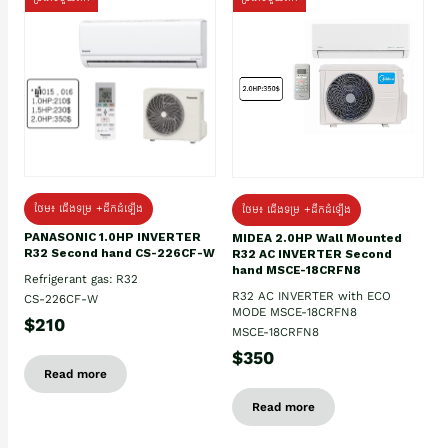
ថែម៖ ជើងទម្រ +ដឹកដំឡើង
ថែម៖ ជើងទម្រ +ដឹកដំឡើង
PANASONIC 1.0HP INVERTER
MIDEA 2.0HP Wall Mounted
R32 Second hand CS-226CF-W
R32 AC INVERTER Second
hand MSCE-18CRFN8
Refrigerant gas: R32
R32 AC INVERTER with ECO
CS-226CF-W
MODE MSCE-18CRFN8
$210
MSCE-18CRFN8
$350
Read more
Read more