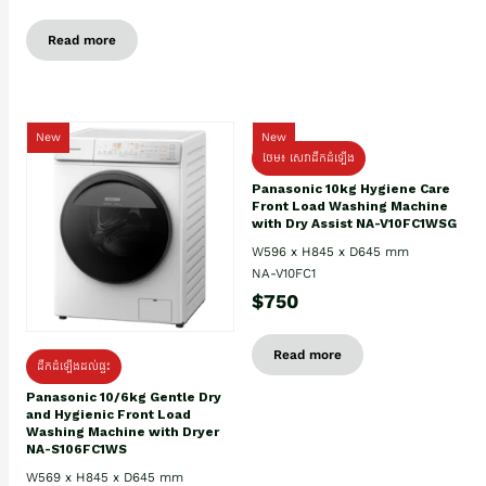
Read more
New
New
ថែម៖ សេវាដឹកដំឡើង
Panasonic 10kg Hygiene Care
Front Load Washing Machine
with Dry Assist NA-V10FC1WSG
W596 x H845 x D645 mm
NA-V10FC1
$750
Read more
ដឹកដំឡើងដល់ផ្ទះ
Panasonic 10/6kg Gentle Dry
and Hygienic Front Load
Washing Machine with Dryer
NA-S106FC1WS
W569 x H845 x D645 mm