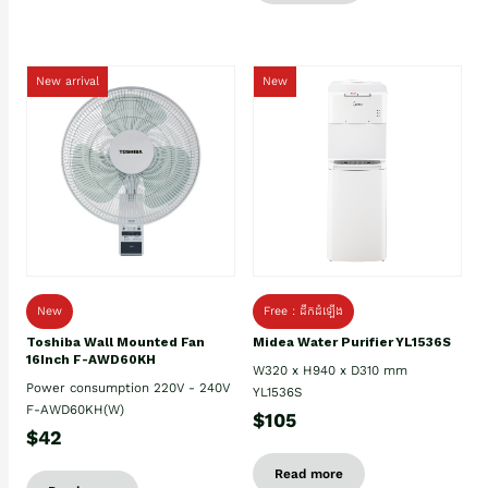
New arrival
New
New
Free : ដឹកដំឡើង
Toshiba Wall Mounted Fan
Midea Water Purifier YL1536S
16Inch F-AWD60KH
W320 x H940 x D310 mm
Power consumption 220V - 240V
YL1536S
F-AWD60KH(W)
$105
$42
Read more