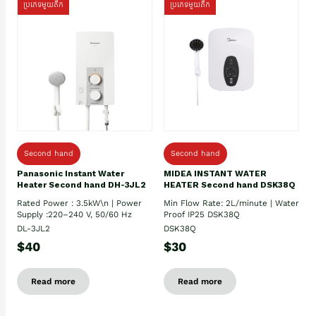
ប្រភេទមួយតឹក
ប្រភេទមួយតឹក
Second hand
Second hand
Panasonic Instant Water
MIDEA INSTANT WATER
Heater Second hand DH-3JL2
HEATER Second hand DSK38Q
Rated Power : 3.5kW\n | Power
Min Flow Rate: 2L/minute | Water
Supply :220–240 V, 50/60 Hz
Proof IP25 DSK38Q
DL-3JL2
DSK38Q
$40
$30
Read more
Read more