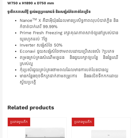
W750 x H1890 x D750 mm
ទូរទឹកកកសេរីថ្មី ផ្តល់អត្ថប្រយោជន៍ និងសន្សំសំចៃកាន់តែច្រើន
TM
Nanoe
X គឺជាអ៊ីយ៉ុងដែលមានប្រសិទ្ធភាពលុបបំបាត់ក្លិន និង
កំចាត់បាក់តេរី 99.99%
Prime Fresh Freezing រក្សាគុណភាពសាច់ឲ្យនៅស្រស់បាន
យូររហូតដល់ 7ថ្ងៃ
Inverter សន្សំសំចៃ 50%
Econavi ជួយសន្សំសំចៃថាមពលដោយប្រើសេនស័រ 7ប្រភេទ
តម្រងគ្រប់គ្រងសំណើមទ្វេដង និងជួយរក្សាឲ្យបន្លែ និងផ្លែឈើ
ស្រស់ល្អ
កុំប្រេស័រជួយគ្រប់គ្រងថាមពលដែលមានការបត់បែនបានល្អ
មានកន្លែងចុចទឹកត្រជាក់តាមតម្រូវការ និងផលិតទឹកកកដោយ
ស្វ័យប្រវត្តិ
Related products
ប្រភេទមួយតឹក
ប្រភេទមួយតឹក