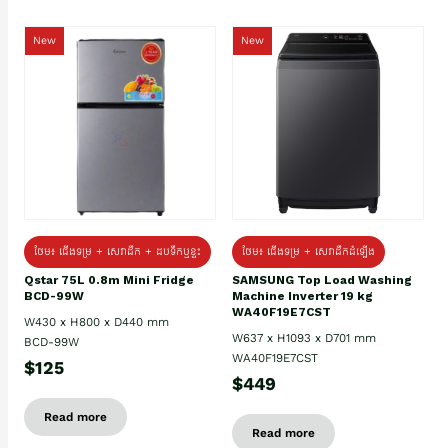
New
New
ថែម៖ ជេីងទម្រ + សេវាដឹក + ដបទឹកឬខ្ទះ
ថែម៖ ជើងទម្រ + សេវាដឹកដំឡើង
Qstar 75L 0.8m Mini Fridge
SAMSUNG Top Load Washing
BCD-99W
Machine Inverter 19 kg
WA40F19E7CST
W430 x H800 x D440 mm
W637 x H1093 x D701 mm
BCD-99W
WA40F19E7CST
$125
$449
Read more
Read more