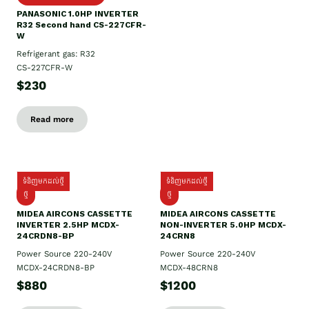
PANASONIC 1.0HP INVERTER
R32 Second hand CS-227CFR-
W
Refrigerant gas: R32
CS-227CFR-W
$230
Read more
ទំនិញមកដល់ថ្មី
ទំនិញមកដល់ថ្មី
ថ្មី
ថ្មី
MIDEA AIRCONS CASSETTE
MIDEA AIRCONS CASSETTE
INVERTER 2.5HP MCDX-
NON-INVERTER 5.0HP MCDX-
24CRDN8-BP
24CRN8
Power Source 220-240V
Power Source 220-240V
MCDX-24CRDN8-BP
MCDX-48CRN8
$880
$1200