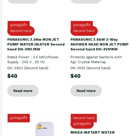
ប្រភេទមួយតឹក
ប្រភេទមួយតឹក
Second hand
Second hand
PANASONIC 3.5Kw NON JET
PANASONIC 3.6kW 3-Way
PUMP WATER HEATER Second
SHOWER HEAD NON JET PUMP
hand DH-3WL1KW
Second hand DH-3VS1KW
Rated Power : 3.5 kW\nPower
Protects against bacteria with
Supply : 240 V , 50 Hz
Ag+ Crystal Materiap
DH-3WL1 (Second hand)
DH-3VS1 (Second hand)
$40
$40
Read more
Read more
ប្រភេទមួយតឹក
Second hand
ប្រភេទមួយតឹក
MIDEA INSTANT WATER