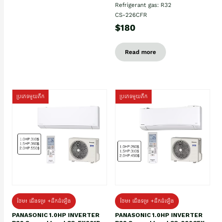
Refrigerant gas: R32
CS-226CFR
$180
Read more
ប្រភេទមួយតឹក
ប្រភេទមួយតឹក
ថែម៖ ជើងទម្រ +ដឹកដំឡើង
ថែម៖ ជើងទម្រ +ដឹកដំឡើង
PANASONIC 1.0HP INVERTER
PANASONIC 1.0HP INVERTER