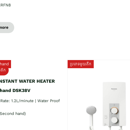
CRFN8
more
hand
ប្រភេទមួយតឹក
យតឹក
INSTANT WATER HEATER
 hand DSK38V
Rate: 1.2L/minute | Water Proof
Second hand)