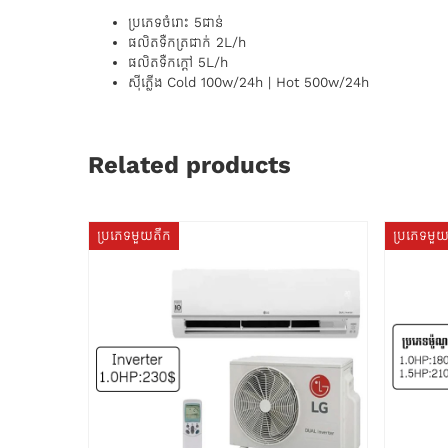
ប្រភេទ​ចំរោះ 5ជាន់
ផលិតទឺកត្រជាក់ 2L/h
ផលិតទឺកក្តៅ 5L/h
ស៊ីភ្លើង Cold 100w/24h | Hot 500w/24h
Related products
ប្រភេទមួយតឹក
ប្រភេទមួ