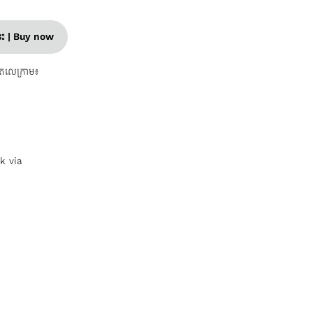
នេះ | Buy now
តេលេក្រាម៖
nk via