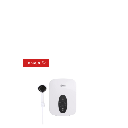
ប្រភេទមួយតឹក