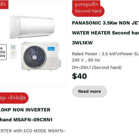
យតឹក
ប្រភេទមួយតឹក
Second hand
PANASONIC 3.5Kw NON JE
WATER HEATER Second ha
3WL1KW
Rated Power : 3.5 kW\nPower Su
240 V , 50 Hz
DH-3WL1 (Second hand)
$40
Read more
ទម្រ +ដឹកដំឡើង
1.0HP NON INVERTER
 hand MSAFN-09CRN1
ERTER with ECO MODE MSAFN-