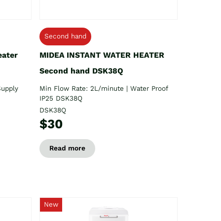
Second hand
eater
MIDEA INSTANT WATER HEATER
Second hand DSK38Q
Supply
Min Flow Rate: 2L/minute | Water Proof
IP25 DSK38Q
DSK38Q
$30
Read more
New