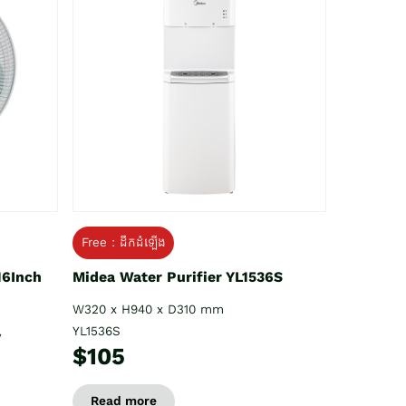
Free : ដឹកដំឡើង
16Inch
Midea Water Purifier YL1536S
W320 x H940 x D310 mm
YL1536S
V
$105
Read more