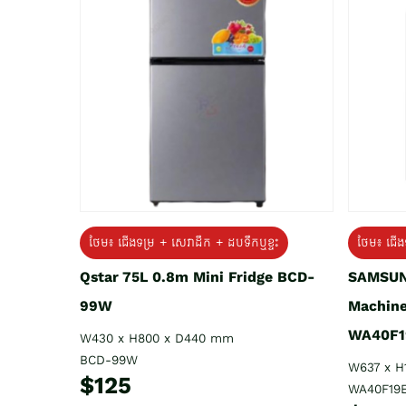
ថែម៖ ជេីងទម្រ + សេវាដឹក + ដបទឹកឬខ្ទះ
ថែម៖ ជើង
Qstar 75L 0.8m Mini Fridge BCD-
SAMSUN
99W
Machine
WA40F1
W430 x H800 x D440 mm
BCD-99W
W637 x H
$125
WA40F19