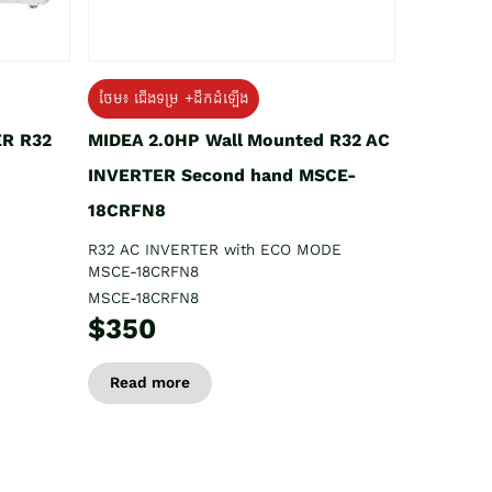
ថែម៖ ជើងទម្រ +ដឹកដំឡើង
ER R32
MIDEA 2.0HP Wall Mounted R32 AC
INVERTER Second hand MSCE-
18CRFN8
R32 AC INVERTER with ECO MODE
MSCE-18CRFN8
MSCE-18CRFN8
$350
Read more