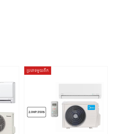
ប្រភេទមួយតឹក