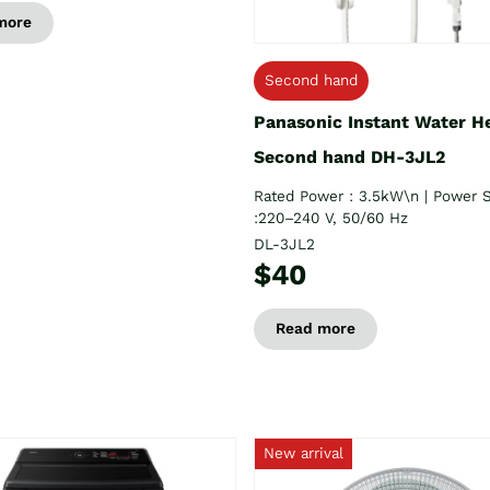
more
Second hand
Panasonic Instant Water H
Second hand DH-3JL2
Rated Power : 3.5kW\n | Power 
:220–240 V, 50/60 Hz
DL-3JL2
$40
Read more
New arrival