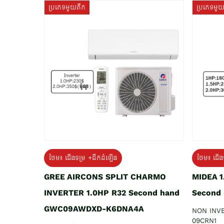
ប្រភេទមួយតឹក
ប្រភេទមួ
ថែម៖ ជើងទម្រ +ដឹកដំឡើង
ថែម៖ ជើង
GREE AIRCONS SPLIT CHARMO
MIDEA 
INVERTER 1.0HP R32 Second hand
Second
GWC09AWDXD-K6DNA4A
NON INV
09CRN1