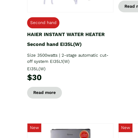
Read 
Second hand
HAIER INSTANT WATER HEATER
Second hand EI35L(W)
Size 3500watts | 2-stage automatic cut-
off system EI35L1(W)
EI35L(W)
$30
Read more
New
New