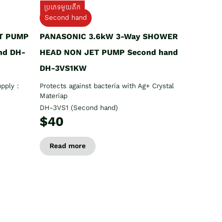
ប្រភេទមួយតឹក
Second hand
T PUMP
PANASONIC 3.6kW 3-Way SHOWER
nd DH-
HEAD NON JET PUMP Second hand
DH-3VS1KW
pply :
Protects against bacteria with Ag+ Crystal
Materiap
DH-3VS1 (Second hand)
$40
Read more