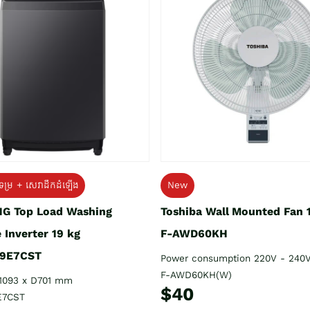
ទម្រ + សេវាដឹកដំឡើង
New
G Top Load Washing
Toshiba Wall Mounted Fan 
 Inverter 19 kg
F-AWD60KH
9E7CST
Power consumption 220V - 240
F-AWD60KH(W)
1093 x D701 mm
$40
E7CST