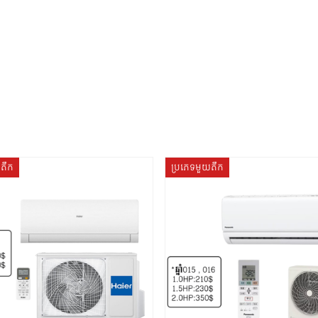
យតឹក
ប្រភេទមួយតឹក