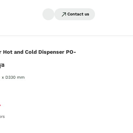
Contact us
 Hot and Cold Dispenser PO-
ធុង
5 x D330 mm
0
ors