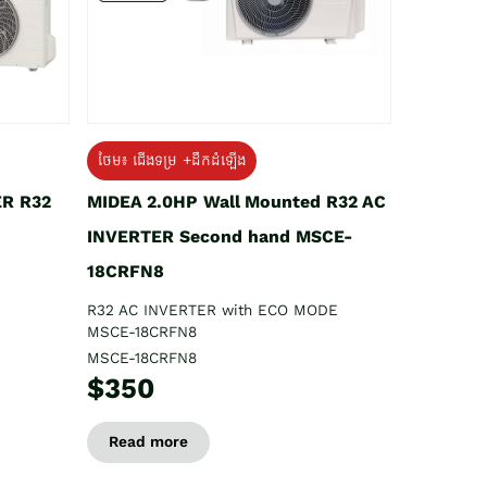
ថែម៖ ជើងទម្រ +ដឹកដំឡើង
ER R32
MIDEA 2.0HP Wall Mounted R32 AC
INVERTER Second hand MSCE-
18CRFN8
R32 AC INVERTER with ECO MODE
MSCE-18CRFN8
MSCE-18CRFN8
$350
Read more