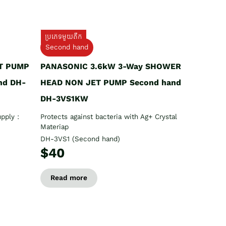
ប្រភេទមួយតឹក
Second hand
T PUMP
PANASONIC 3.6kW 3-Way SHOWER
nd DH-
HEAD NON JET PUMP Second hand
DH-3VS1KW
pply :
Protects against bacteria with Ag+ Crystal
Materiap
DH-3VS1 (Second hand)
$40
Read more