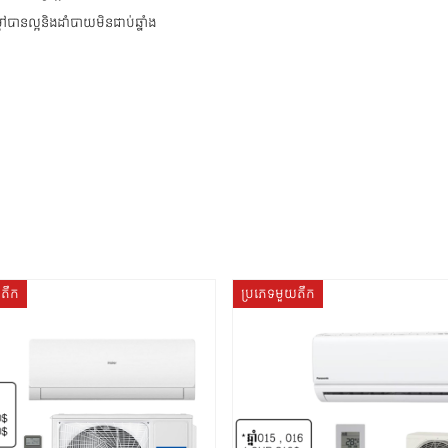
ដៅបានល្អនិងដាំបាយមិនជាប់ឆ្នាំង
យតឹក
ប្រភេទមួយតឹក