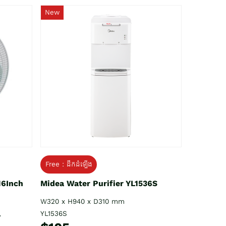
New
Free : ដឹកដំឡើង
16Inch
Midea Water Purifier YL1536S
W320 x H940 x D310 mm
YL1536S
V