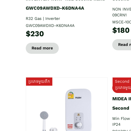
GWC09AWDXD-K6DNA4A
NON INV
09CRN1
R32 Gas | Inverter
MSCE-10
GWC09AWDXD-K6DNA4A
$180
$230
Read 
Read more
ប្រភេទមួយតឹក
Second 
ប្រភេទមួ
MIDEA 
Second
Min Flow 
IP24