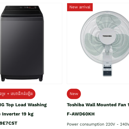
New arrival
ទម្រ + សេវាដឹកដំឡើង
New
G Top Load Washing
Toshiba Wall Mounted Fan 
 Inverter 19 kg
F-AWD60KH
9E7CST
Power consumption 220V - 240