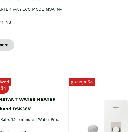
ERTER with ECO MODE MSAFN-
CRFN8
more
hand
ប្រភេទមួយតឹក
យតឹក
INSTANT WATER HEATER
 hand DSK38V
Rate: 1.2L/minute | Water Proof