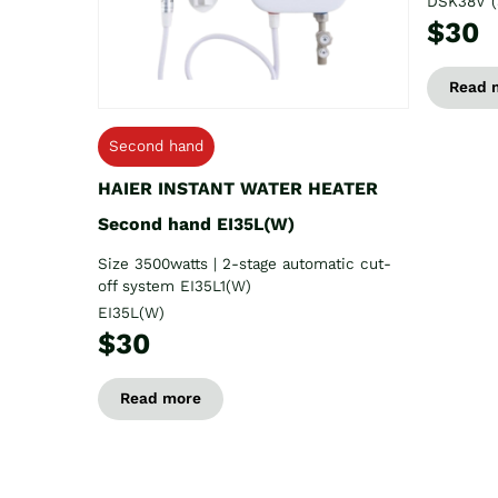
DSK38V (
$30
Read 
Second hand
HAIER INSTANT WATER HEATER
Second hand EI35L(W)
Size 3500watts | 2-stage automatic cut-
off system EI35L1(W)
EI35L(W)
$30
Read more