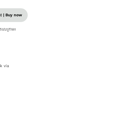
នេះ | Buy now
តេលេក្រាម៖
nk via