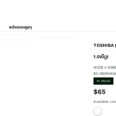
ផលិតផលផ្សេងៗ
TOSHIBA ឆ្
1.0លីត្រ
W328 x H26
RC-10DRVKH
In stock
$65
Available col