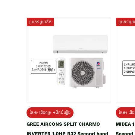
ប្រភេទមួយតឹក
ប្រភេទមួ
ថែម៖ ជើងទម្រ +ដឹកដំឡើង
ថែម៖ ជើង
GREE AIRCONS SPLIT CHARMO
MIDEA 
INVERTER 1.0HP R32 Second hand
Second