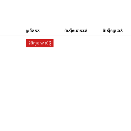
ទូរទឹកកក
ម៉ាស៊ីនបោកគក់
ម៉ាស៊ីនត្រជាក់
ទំនិញមកដល់ថ្មី