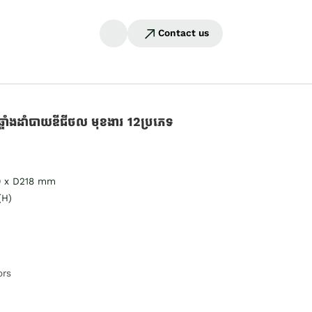
Contact us
នាំងដាំបាយឌីជីថល មុខងារ 12ប្រភេទ
0 x D218 mm
(H)
ors