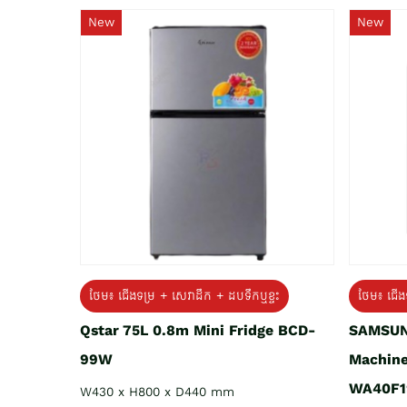
New
New
ថែម៖ ជេីងទម្រ + សេវាដឹក + ដបទឹកឬខ្ទះ
ថែម៖ ជើង
Qstar 75L 0.8m Mini Fridge BCD-
SAMSUN
99W
Machine
WA40F1
W430 x H800 x D440 mm