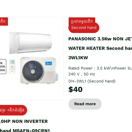
យតឹក
ប្រភេទមួយតឹក
Second hand
PANASONIC 3.5Kw NON JE
WATER HEATER Second ha
3WL1KW
Rated Power : 3.5 kW\nPower Su
240 V , 50 Hz
DH-3WL1 (Second hand)
$40
Read more
ទម្រ +ដឹកដំឡើង
1.0HP NON INVERTER
 hand MSAFN-09CRN1