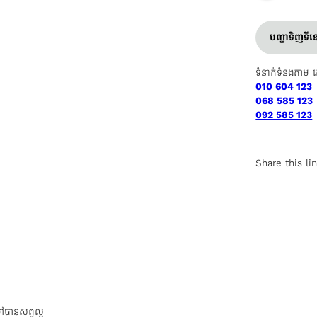
បញ្ជាទិញទី
ទំនាក់ទំនងតាម 
010 604 123
068 585 123
092 585 123
Share this li
ដៅបានសព្វល្អ