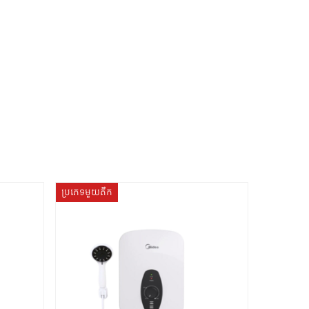
ប្រភេទមួយតឹក