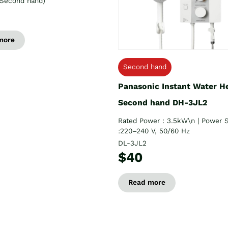
Second hand)
more
Second hand
Panasonic Instant Water H
Second hand DH-3JL2
Rated Power : 3.5kW\n | Power 
:220–240 V, 50/60 Hz
DL-3JL2
$40
Read more