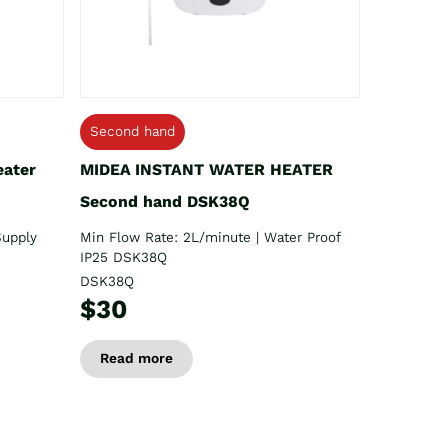
Second hand
eater
MIDEA INSTANT WATER HEATER
Second hand DSK38Q
Supply
Min Flow Rate: 2L/minute | Water Proof
IP25 DSK38Q
DSK38Q
$30
Read more