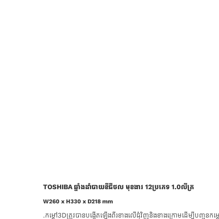
TOSHIBA ឆ្នាំងដាំបាយឌីជីថល មុខងារ 12ប្រភេទ 1.0លីត្រ
W260 x H330 x D218 mm
.កម្ដៅ3Dត្រូវបានបង្កើតឡើងពីរខាងលើជុំវិញនិងខាងក្រោមដើម្បីបញ្ចូនកម្