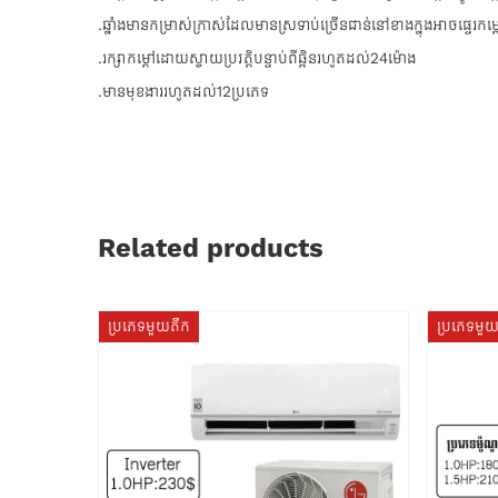
.ឆ្នាំងមានកម្រាស់ក្រាស់ដែលមានស្រទាប់ច្រើនជាន់នៅខាងក្នុងអាចផ្ទេរកម្
.រក្សាកម្ដៅដោយស្វាយប្រវត្តិបន្ទាប់ពីឆ្អិនរហូតដល់24ម៉ោង
.មានមុខងាររហូតដល់12ប្រភេទ
Related products
ប្រភេទមួយតឹក
ប្រភេទមួ