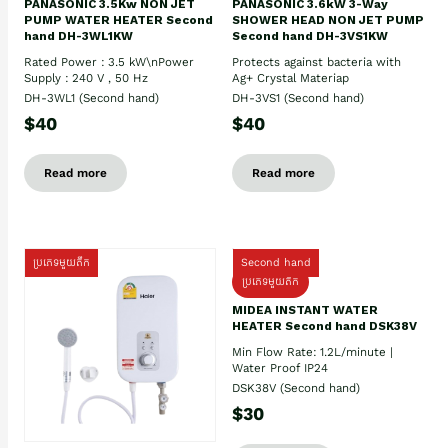
PANASONIC 3.5Kw NON JET
PANASONIC 3.6kW 3-Way
PUMP WATER HEATER Second
SHOWER HEAD NON JET PUMP
hand DH-3WL1KW
Second hand DH-3VS1KW
Rated Power : 3.5 kW\nPower
Protects against bacteria with
Supply : 240 V , 50 Hz
Ag+ Crystal Materiap
DH-3WL1 (Second hand)
DH-3VS1 (Second hand)
$40
$40
Read more
Read more
ប្រភេទមួយតឹក
Second hand
ប្រភេទមួយតឹក
MIDEA INSTANT WATER
HEATER Second hand DSK38V
Min Flow Rate: 1.2L/minute |
Water Proof IP24
DSK38V (Second hand)
$30