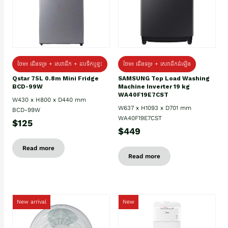
ថែម៖ ជេីងទម្រ + សេវាដឹក + ដបទឹកឬខ្ទះ
ថែម៖ ជើងទម្រ + សេវាដឹកដំឡើង
Qstar 75L 0.8m Mini Fridge
SAMSUNG Top Load Washing
BCD-99W
Machine Inverter 19 kg
WA40F19E7CST
W430 x H800 x D440 mm
W637 x H1093 x D701 mm
BCD-99W
WA40F19E7CST
$125
$449
Read more
Read more
New arrival
New