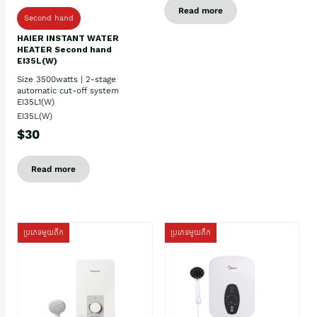
Read more
Second hand
HAIER INSTANT WATER
HEATER Second hand
EI35L(W)
Size 3500watts | 2-stage
automatic cut-off system
EI35L1(W)
EI35L(W)
$30
Read more
ប្រភេទមួយតឹក
ប្រភេទមួយតឹក