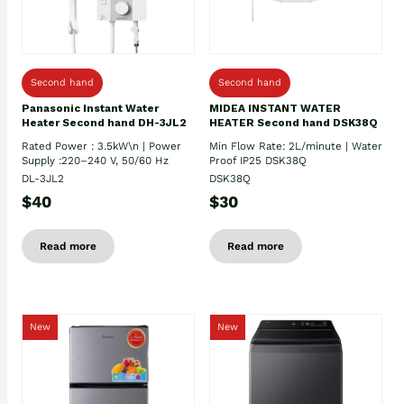
Second hand
Second hand
Panasonic Instant Water
MIDEA INSTANT WATER
Heater Second hand DH-3JL2
HEATER Second hand DSK38Q
Rated Power : 3.5kW\n | Power
Min Flow Rate: 2L/minute | Water
Supply :220–240 V, 50/60 Hz
Proof IP25 DSK38Q
DL-3JL2
DSK38Q
$40
$30
Read more
Read more
New
New