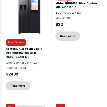
Midea ឆ្នាំងដាំបាយ Rice Cooker
MB-YJ5010 1.8L
Rated Voltage 220V
MB-YJ5010
$32
Read more
Free Delivery
SAMSUNG AI FAMILY HUB
REFRIGERATOR 631L
RS90F65A2FST
W912 x H1786 x D716 mm
RS90F65A2FST
$2439
Read more