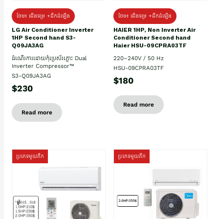
ថែម៖ ជើងទម្រ +ដឹកដំឡើង
ថែម៖ ជើងទម្រ +ដឹកដំឡើង
HAIER 1HP, Non Inverter Air
LG Air Conditioner Inverter
Conditioner Second hand
1HP Second hand S3-
Haier HSU-09CPRA03TF
Q09JA3AG
220–240V / 50 Hz
ដំណើរការដោយកុំប្រេស័រភ្លោះ Dual
Inverter Compressor™
HSU-09CPRA03TF
S3-Q09JA3AG
$180
$230
Read more
Read more
ប្រភេទមួយតឹក
ប្រភេទមួយតឹក