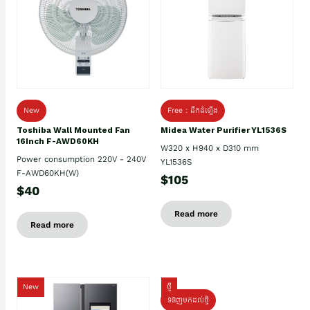
New
Free : ដឹកដំឡើង
Toshiba Wall Mounted Fan
Midea Water Purifier YL1536S
16Inch F-AWD60KH
W320 x H940 x D310 mm
Power consumption 220V - 240V
YL1536S
F-AWD60KH(W)
$105
$40
Read more
Read more
New
ថ្មី
ទំនិញមកដល់ថ្មិ