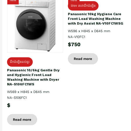
New
New
ថែម៖ សេវាដឹកដំឡើង
Panasonic 10kg Hygiene Care
Front Load Washing Machine
with Dry Assist NA-V10FC1WSG
W596 x H845 x D645 mm
NA-V10FC1
$750
Read more
ដឹកដំឡើងដល់ផ្ទះ
Panasonic 10/6kg Gentle Dry
and Hygienic Front Load
Washing Machine with Dryer
NA-S106FC1WS
W569 x H845 x D645 mm
NA-S106FC1
$
Read more