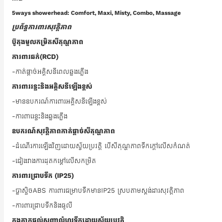
5ways showerhead: Comfort, Maxi, Misty, Combo, Massage
ប្រព័ន្ធការពារសុវត្តិភាព
ប៊ូតុងមួលកម្រិតសីតុណ្ហភាព
ការពារឆក់(RCD)
-កាត់ផ្តាច់អគ្គិសនីពេលឆ្លងភ្លើង
ការពាររន្ទះនិងអគ្គិសនីឡើងខ្ពស់
-មានឧបករណ៍ការពារអគ្គិសនីឡើងខ្ពស់
-ការពារេន្ទះនិងឆ្លងភ្លើង
ឧបករណ៍សុវត្តិភាពកាត់ផ្តាច់សីតុណ្ហភាព
-ដំណើរការឡើងវិញដោយស្វ័យប្រវត្តិ បើសីតុណ្ហភាពទឹកក្តៅលើសកំណត់
-ជៀងវាងការដុតកម្តៅលើសកម្រិត
ការពារជ្រាបទឹក (IP25)
-ប្លាស្ទិចABS ការពារជម្រាបទឹកមាន​IP25 ស្របតាមស្តង់ដារសុវត្តិភាព
-ការពារជ្រាបទឹកនិងធូលី
កុងតាកផ្តល់សញ្ញាលំហូរទឹកដោយស្វ័យប្រវត្តិ