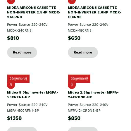
MIDEA AIRCONS CASSETTE
MIDEA AIRCONS CASSETTE
NON-INVERTER 2.5HP MCDX-
NON-INVERTER 2.0HP MCDX-
24CRN8
18CRN8
Power Source 220-240V
Power Source 220-240V
MCDX-24CRN8
MCDX-18CRN8
$810
$650
Read more
Read more
ទំនិញមកដល់ថ្មី
ទំនិញមកដល់ថ្មី
ថ្មី
ថ្មី
Midea 5.0hp inverter MGPA-
Midea 2.5hp​ inverter MFPA-
50CRFN1-BP
24CRDN8-BP
Power Source 220-240V
Power Source 220-240V
MGPA-50CRFN1-BP
MFPA-24CRDN8-BP
$1350
$850