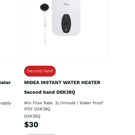
Second hand
eater
MIDEA INSTANT WATER HEATER
Second hand DSK38Q
Supply
Min Flow Rate: 2L/minute | Water Proof
IP25 DSK38Q
DSK38Q
$30