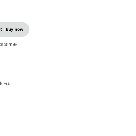
នេះ | Buy now
តេលេក្រាម៖
nk via