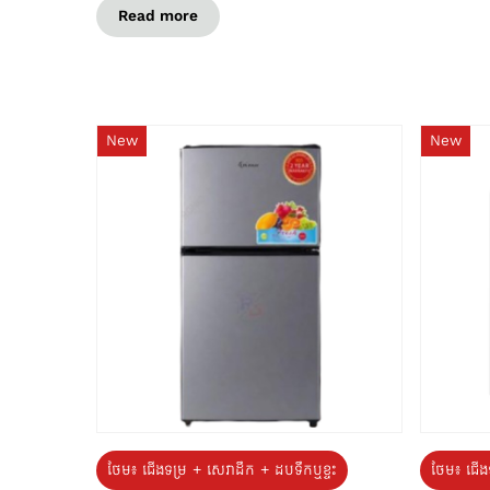
Read more
New
New
ថែម៖ ជេីងទម្រ + សេវាដឹក + ដបទឹកឬខ្ទះ
ថែម៖ ជើង