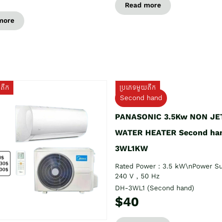
Read more
more
យតឹក
ប្រភេទមួយតឹក
Second hand
PANASONIC 3.5Kw NON JE
WATER HEATER Second ha
3WL1KW
Rated Power : 3.5 kW\nPower Su
240 V , 50 Hz
DH-3WL1 (Second hand)
$40