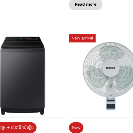
Read more
New arrival
ទម្រ + សេវាដឹកដំឡើង
New