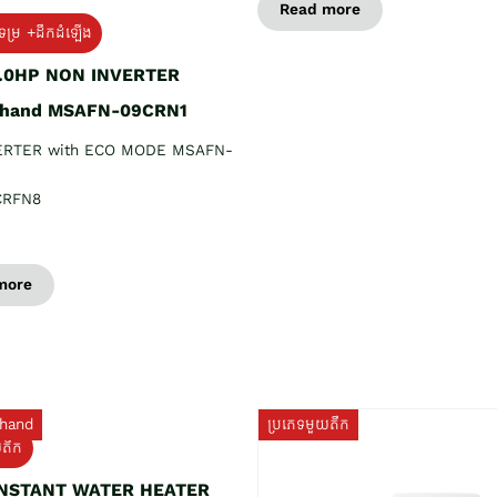
Read more
ទម្រ +ដឹកដំឡើង
1.0HP NON INVERTER
 hand MSAFN-09CRN1
ERTER with ECO MODE MSAFN-
CRFN8
more
hand
ប្រភេទមួយតឹក
យតឹក
INSTANT WATER HEATER