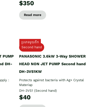
$350
Read more
ប្រភេទមួយតឹក
Second hand
T PUMP
PANASONIC 3.6kW 3-Way SHOWER
nd DH-
HEAD NON JET PUMP Second hand
DH-3VS1KW
pply :
Protects against bacteria with Ag+ Crystal
Materiap
DH-3VS1 (Second hand)
$40