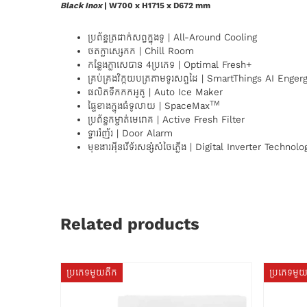
Black Inox
| W700 x H1715 x D672 mm
ប្រព័ន្ធត្រជាក់សព្វក្នុងទូ | All-Around Cooling
ថតក្លាសេ្សកក | Chill Room
កន្លែងក្លាសេបាន​ 4ប្រភេទ | Optimal Fresh+
គ្រប់គ្រងវិក្កយបត្រតាមទូរសព្ទដៃ | SmartThings AI Eng
ផលិតទឹកកកអូតូ | Auto Ice Maker
TM
ផ្ទៃខាងក្នុងធំទូលាយ | SpaceMax
ប្រព័ន្ធកម្ចាត់មេរោគ | Active Fresh Filter
ទ្វាររំញ័រ | Door Alarm
មុខងារអ៊ីនវើទ័រសន្សំសំចៃភ្លើង | Digital Inverter Technolo
Related products
ប្រភេទមួយតឹក
ប្រភេទមួ