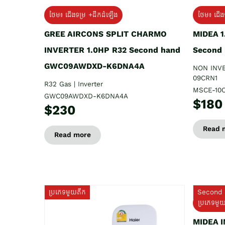
ថែម៖ ជើងទម្រ +ដឹកដំឡើង
ថែម៖ ជើង
GREE AIRCONS SPLIT CHARMO
MIDEA 
INVERTER 1.0HP R32 Second hand
Second
GWC09AWDXD-K6DNA4A
NON INV
09CRN1
R32 Gas | Inverter
MSCE-10
GWC09AWDXD-K6DNA4A
$180
$230
Read 
Read more
ប្រភេទមួយតឹក
Second 
ប្រភេទមួ
MIDEA 