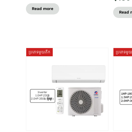
Read more
Read 
ប្រភេទមួយតឹក
ប្រភេទមួ