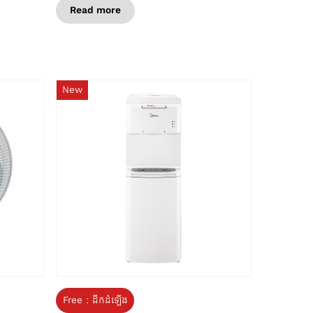
Read more
New
Free : ដឹកដំឡើង