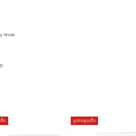
ergy Mode
gy
យតឹក
ប្រភេទមួយតឹក