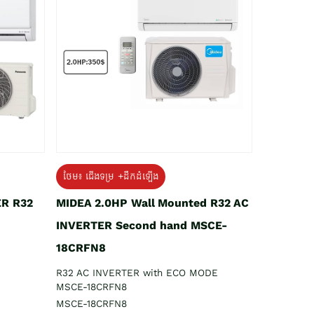
ថែម៖ ជើងទម្រ +ដឹកដំឡើង
ER R32
MIDEA 2.0HP Wall Mounted R32 AC
INVERTER Second hand MSCE-
18CRFN8
R32 AC INVERTER with ECO MODE
MSCE-18CRFN8
MSCE-18CRFN8