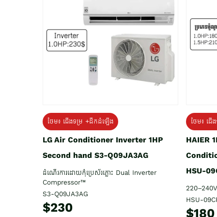
ថែម៖ ជើង
ថែម៖ ជើងទម្រ +ដឹកដំឡើង
HAIER 1
LG Air Conditioner Inverter 1HP
Conditi
Second hand S3-Q09JA3AG
HSU-09
ដំណើរការដោយកុំប្រេស័រភ្លោះ Dual Inverter
Compressor™
220–240V
S3-Q09JA3AG
HSU-09C
$230
$180