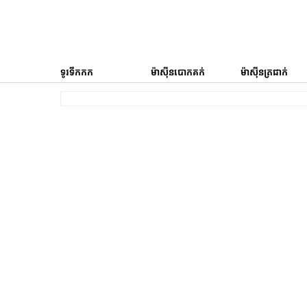
ទូរទឹកកក
ម៉ាស៊ីនបោកគក់
ម៉ាស៊ីនត្រជាក់