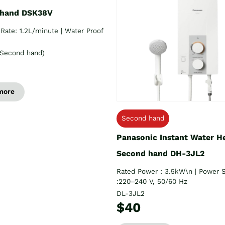
 hand DSK38V
Rate: 1.2L/minute | Water Proof
Second hand)
more
Second hand
Panasonic Instant Water H
Second hand DH-3JL2
Rated Power : 3.5kW\n | Power 
:220–240 V, 50/60 Hz
DL-3JL2
$40