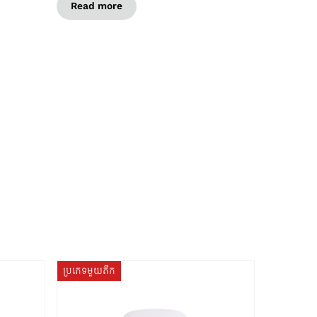
Read more
ប្រភេទមួយតឹក