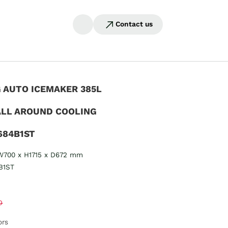
Contact us
 AUTO ICEMAKER 385L
ALL AROUND COOLING
684B1ST
 W700 x H1715 x D672 mm
B1ST
0
ors