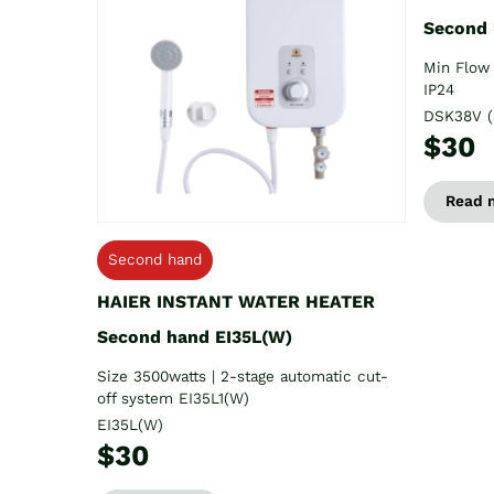
Second
Min Flow 
IP24
DSK38V (
$30
Read 
Second hand
HAIER INSTANT WATER HEATER
Second hand EI35L(W)
Size 3500watts | 2-stage automatic cut-
off system EI35L1(W)
EI35L(W)
$30