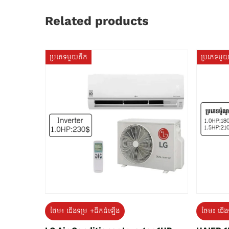
Related products
ប្រភេទមួយតឹក
ប្រភេទមួ
ថែម៖ ជើង
ថែម៖ ជើងទម្រ +ដឹកដំឡើង