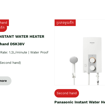
hand
ប្រភេទមួយតឹក
យតឹក
INSTANT WATER HEATER
 hand DSK38V
Rate: 1.2L/minute | Water Proof
Second hand)
more
Second hand
Panasonic Instant Water H