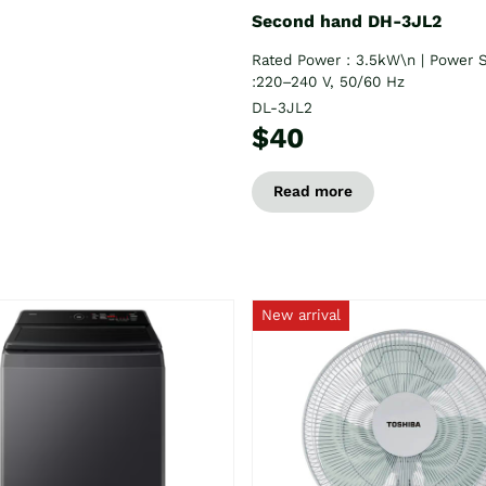
Second hand DH-3JL2
Rated Power : 3.5kW\n | Power 
:220–240 V, 50/60 Hz
DL-3JL2
$40
Read more
New arrival