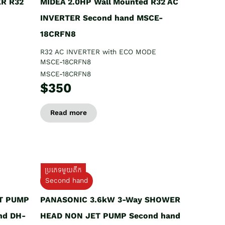
ER R32
MIDEA 2.0HP Wall Mounted R32 AC
INVERTER Second hand MSCE-
18CRFN8
R32 AC INVERTER with ECO MODE
MSCE-18CRFN8
MSCE-18CRFN8
$350
Read more
ប្រភេទមួយតឹក
Second hand
T PUMP
PANASONIC 3.6kW 3-Way SHOWER
nd DH-
HEAD NON JET PUMP Second hand