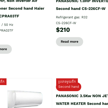
HP, Non Inverter Air
PANASONIC 1.0HP INVERT
oner Second hand Haier
Second hand CS-226CF-W
CPRA03TF
Refrigerant gas: R32
CS-226CF-W
 / 50 Hz
$210
PRA03TF
Read more
more
យតឹក
ប្រភេទមួយតឹក
Second hand
PANASONIC 3.5Kw NON JE
WATER HEATER Second ha