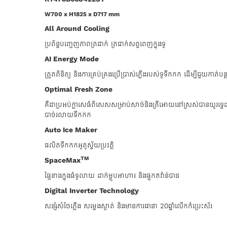
W700 x H1825 x D717 mm
All Around Cooling
ប្រព័ន្ធបញ្ចេញភាពត្រជាក់ ត្រជាក់សព្វពេញក្នុងទូ
AI Energy Mode
ត្រួតពិនិត្យ និងការគ្រប់គ្រងប្រើប្រាស់ភ្លើងរបស់ទូទឹកកក ដើម្បីជួយក
Optimal Fresh Zone
គឺជាប្រអប់ក្លាសេធំពិសេសសម្រាប់សាច់និងត្រីអោយនៅស្រស់បានយូរ
បាច់រលាយទឹកកក
Auto Ice Maker
ផលិតទឹកកកអូតូស្វ័យប្រវត្តិ
TM
SpaceMax
ផ្ទៃខាងក្នុងធំទូលាយ ដាក់ម្ហូបអាហារ​ និងផ្ទុកឥវ៉ាន់បាន
Digital Inverter Technology
សន្សំសំចៃភ្លើង សម្លេងស្ងាត់​ និងមានការធានា 20ឆ្នាំលើកកំប្រេះស័រ