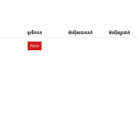
ទូរទឹកកក
ម៉ាស៊ីនបោកគក់
ម៉ាស៊ីនត្រជាក់
New