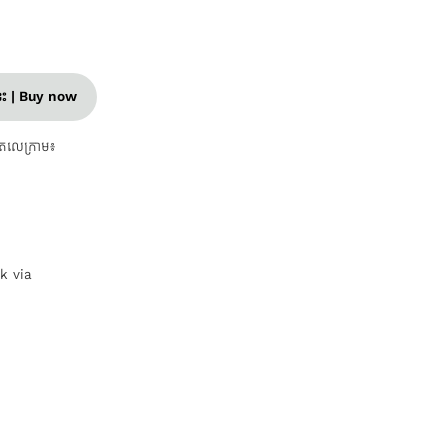
នេះ | Buy now
តេលេក្រាម៖
nk via