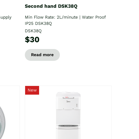
Second hand DSK38Q
Supply
Min Flow Rate: 2L/minute | Water Proof
IP25 DSK38Q
DSK38Q
$30
Read more
New