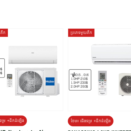
យតឹក
ប្រភេទមួយតឹក
ទម្រ +ដឹកដំឡើង
ថែម៖ ជើងទម្រ +ដឹកដំឡើង