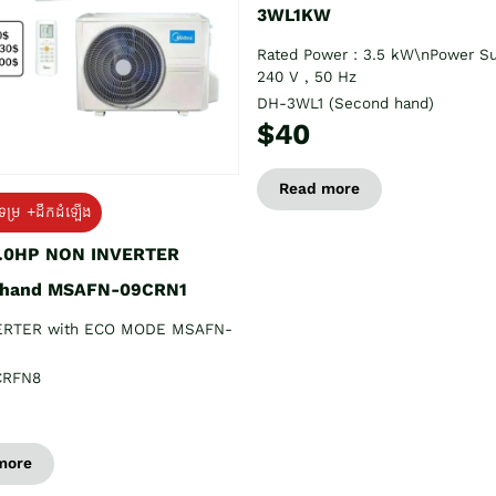
3WL1KW
Rated Power : 3.5 kW\nPower Su
240 V , 50 Hz
DH-3WL1 (Second hand)
$40
Read more
ទម្រ +ដឹកដំឡើង
1.0HP NON INVERTER
 hand MSAFN-09CRN1
ERTER with ECO MODE MSAFN-
CRFN8
more