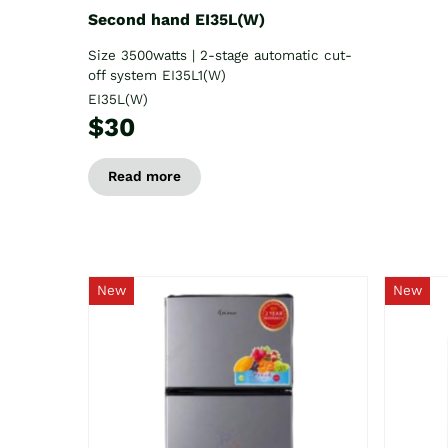
Second hand EI35L(W)
Size 3500watts | 2-stage automatic cut-
off system EI35L1(W)
EI35L(W)
$30
Read more
New
New