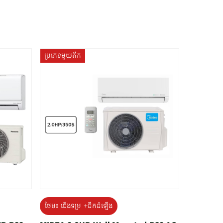
ប្រភេទមួយតឹក
ថែម៖ ជើងទម្រ +ដឹកដំឡើង