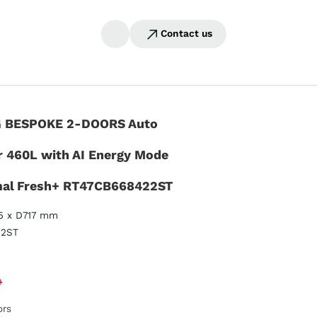
Contact us
 BESPOKE 2-DOORS Auto
 460L with AI Energy Mode
mal Fresh+ RT47CB668422ST
5 x D717 mm
22ST
9
ors