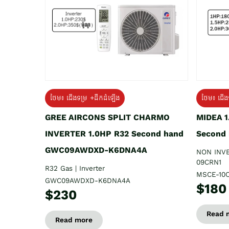
ថែម៖ ជើងទម្រ +ដឹកដំឡើង
ថែម៖ ជើង
GREE AIRCONS SPLIT CHARMO
MIDEA 
INVERTER 1.0HP R32 Second hand
Second
GWC09AWDXD-K6DNA4A
NON INV
09CRN1
R32 Gas | Inverter
MSCE-10
GWC09AWDXD-K6DNA4A
$180
$230
Read 
Read more