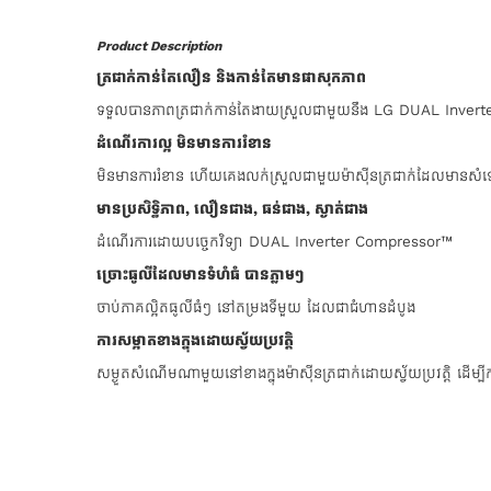
Product Description
ត្រជាក់កាន់តែលឿន និងកាន់តែមានផាសុកភាព
ទទួលបានភាពត្រជាក់កាន់តែងាយស្រួលជាមួយនឹង LG DUAL Inve
ដំណើរការល្អ មិនមានការរំខាន
មិនមានការរំខាន ហើយគេងលក់ស្រួលជាមួយម៉ាស៊ីនត្រជាក់ដែលមានសំ
មានប្រសិទ្ធិភាព, លឿនជាង,​​ ធន់ជាង, ស្ងាត់ជាង
ដំណើរការដោយបច្ចេកវិទ្យា DUAL Inverter Compressor™
ច្រោះធូលីដែលមានទំហំធំ បានភ្លាមៗ
ចាប់ភាគល្អិតធូលីធំៗ នៅតម្រងទីមួយ ដែលជាជំហានដំបូង
ការសម្អាតខាងក្នុងដោយស្វ័យប្រវត្តិ
សម្ងួតសំណើមណាមួយនៅខាងក្នុងម៉ាស៊ីនត្រជាក់ដោយស្វ័យប្រវត្តិ ដើម្បីក