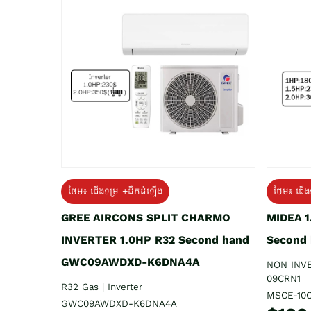
ថែម៖ ជើងទម្រ +ដឹកដំឡើង
ថែម៖ ជើង
GREE AIRCONS SPLIT CHARMO
MIDEA 
INVERTER 1.0HP R32 Second hand
Second
GWC09AWDXD-K6DNA4A
NON INV
09CRN1
R32 Gas | Inverter
MSCE-10
GWC09AWDXD-K6DNA4A