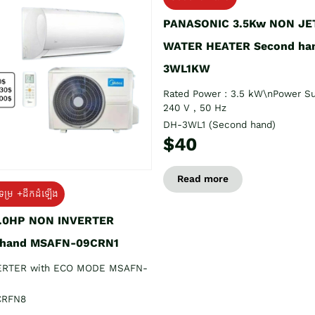
PANASONIC 3.5Kw NON JE
WATER HEATER Second ha
3WL1KW
Rated Power : 3.5 kW\nPower Su
240 V , 50 Hz
DH-3WL1 (Second hand)
$40
Read more
ទម្រ +ដឹកដំឡើង
1.0HP NON INVERTER
 hand MSAFN-09CRN1
ERTER with ECO MODE MSAFN-
CRFN8