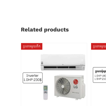
Related products
ប្រភេទមួយតឹក
ប្រភេទមួ