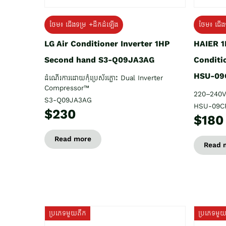
ថែម៖ ជើង
ថែម៖ ជើងទម្រ +ដឹកដំឡើង
HAIER 1
LG Air Conditioner Inverter 1HP
Conditi
Second hand S3-Q09JA3AG
HSU-09
ដំណើរការដោយកុំប្រេស័រភ្លោះ Dual Inverter
Compressor™
220–240V
S3-Q09JA3AG
HSU-09C
$230
$180
Read more
Read 
ប្រភេទមួយតឹក
ប្រភេទមួ