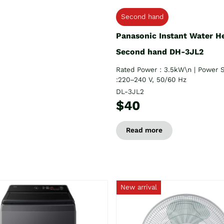
Second hand
Panasonic Instant Water H
Second hand DH-3JL2
Rated Power : 3.5kW\n | Power 
:220–240 V, 50/60 Hz
DL-3JL2
$40
Read more
New arrival