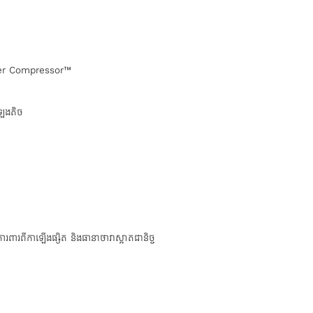
rter Compressor™
ឡេងតិច
ារពារពីកាឡើងផ្សិត និងធានាថាវាស្អាតជានិច្ច