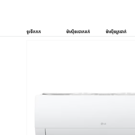
ទូរទឹកកក
ម៉ាស៊ីនបោកគក់
ម៉ាស៊ីនត្រជាក់