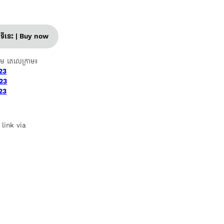
ញទីនេះ | Buy now
ាម តេលេក្រាម៖
23
23
23
 link via