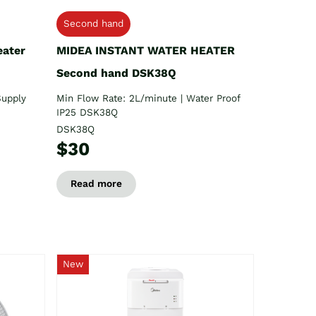
Second hand
eater
MIDEA INSTANT WATER HEATER
Second hand DSK38Q
Supply
Min Flow Rate: 2L/minute | Water Proof
IP25 DSK38Q
DSK38Q
$30
Read more
New