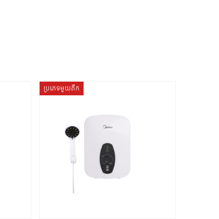
ប្រភេទមួយតឹក