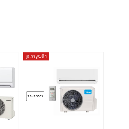
ប្រភេទមួយតឹក