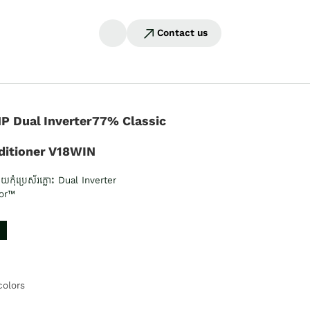
Contact us
P Dual Inverter77% Classic
ditioner V18WIN
កុំប្រេស័រភ្លោះ Dual Inverter
or™
colors