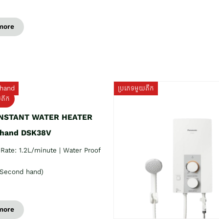
more
hand
ប្រភេទមួយតឹក
យតឹក
INSTANT WATER HEATER
 hand DSK38V
Rate: 1.2L/minute | Water Proof
Second hand)
more