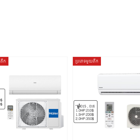
យតឹក
ប្រភេទមួយតឹក