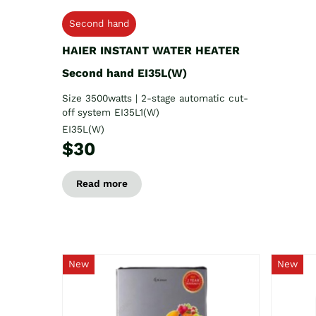
Second hand
HAIER INSTANT WATER HEATER
Second hand EI35L(W)
Size 3500watts | 2-stage automatic cut-
off system EI35L1(W)
EI35L(W)
$30
Read more
New
New