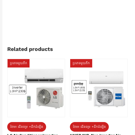
Related products
ប្រភេទមួយតឹក
ប្រភេទមួយតឹក
ថែម៖ ជើងទម្រ +ដឹកដំឡើង
ថែម៖ ជើងទម្រ +ដឹកដំឡើង