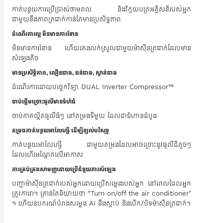
កាត់បន្ថយការប្រើប្រាស់ថាមពល និងវិក្កយបត្រអគ្គិសនីរបស់អ្នក
ជាមួយនឹងភាពត្រជាក់កាន់តែមានប្រសិទ្ធភាព
ដំណើរការល្អ មិនមានការរំខាន
មិនមានការរំខាន ហើយគេងលក់ស្រួលជាមួយម៉ាស៊ីនត្រជាក់ដែលមាន
សំឡេងតិច
មានប្រសិទ្ធិភាព, លឿនជាង,​​ ធន់ជាង, ស្ងាត់ជាង
ដំណើរការដោយបច្ចេកវិទ្យា DUAL Inverter Compressor™
ចាប់ផ្តើមច្រោះធូលីមានទំហំធំ
ចាប់ភាគល្អិតធូលីធំៗ នៅតម្រងទីមួយ ដែលជាជំហានដំបូង
តម្រងកាត់បន្ថយអាលែហ្សី ដើម្បីខ្យល់បរិសុទ្ធ
កាត់បន្ថយអាលែហ្សី ជាមួយតម្រងដែលអាចច្រោះនូវធូលីដីតូចៗ
ដែលហើរអណ្តែតលើអាកាស
ការគ្រប់គ្រងសាមញ្ញដោយប្រើជំនួយការសំឡេង
បញ្ជាម៉ាស៊ីនត្រជាក់របស់អ្នកដោយប្រើសម្លេងរបស់អ្នក នៅពេលដែលអ្នក
ត្រូវការវា។ គ្រាន់តែនិយាយថា “Turn on/off the air conditioner"
។ ហើយឧបករណ៍បំពងសម្លេង AI នឹងស្តាប់ និងបើក/បិទម៉ាស៊ីនត្រជាក់។