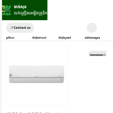
Contact us
ទូរទឹកកក
ម៉ាស៊ីនបោកគក់
ម៉ាស៊ីនត្រជាក់
ផលិតផលផ្សេងៗ