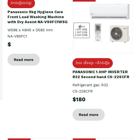
ដឹកដំឡើងដល់ផ្ទះ
Panasonic 9kg Hygiene Care
Front Load Washing Machine
with Dry Assist NA-V90FC1WSG
W596 x H845 x D585 mm
NA-V90FC1
$
Read more
ថែម៖ ជើងទម្រ +ដឹកដំឡើង
PANASONIC 1.0HP INVERTER
R32 Second hand CS-226CFR
Refrigerant gas: R32
CS-226CFR
$180
Read more