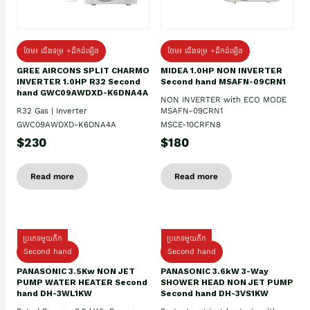
ថែម៖ ជើងទម្រ +ដឹកដំឡើង
ថែម៖ ជើងទម្រ +ដឹកដំឡើង
GREE AIRCONS SPLIT CHARMO
MIDEA 1.0HP NON INVERTER
INVERTER 1.0HP R32 Second
Second hand MSAFN-09CRN1
hand GWC09AWDXD-K6DNA4A
NON INVERTER with ECO MODE
R32 Gas | Inverter
MSAFN-09CRN1
GWC09AWDXD-K6DNA4A
MSCE-10CRFN8
$230
$180
Read more
Read more
ប្រភេទមួយតឹក
ប្រភេទមួយតឹក
Second hand
Second hand
PANASONIC 3.5Kw NON JET
PANASONIC 3.6kW 3-Way
PUMP WATER HEATER Second
SHOWER HEAD NON JET PUMP
hand DH-3WL1KW
Second hand DH-3VS1KW