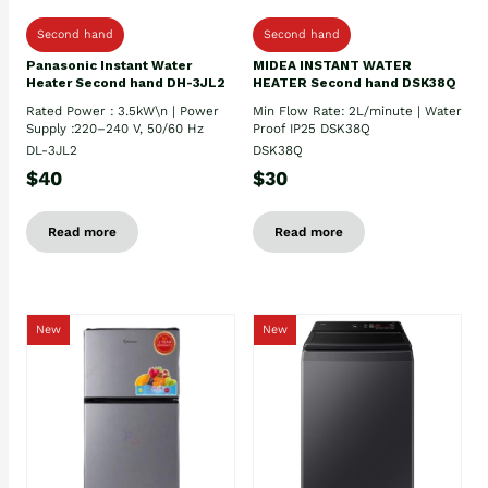
Second hand
Second hand
Panasonic Instant Water
MIDEA INSTANT WATER
Heater Second hand DH-3JL2
HEATER Second hand DSK38Q
Rated Power : 3.5kW\n | Power
Min Flow Rate: 2L/minute | Water
Supply :220–240 V, 50/60 Hz
Proof IP25 DSK38Q
DL-3JL2
DSK38Q
$40
$30
Read more
Read more
New
New