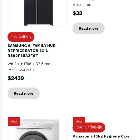
MB-YJ5010
$32
Read more
Free Delivery
SAMSUNG AI FAMILY HUB
REFRIGERATOR 631L
RS90F65A2FST
W912 x H1786 x D716 mm
RS90F65A2FST
$2439
Read more
New
New
ថែម៖ សេវាដឹកដំឡើង
Panasonic 10kg Hygiene Care