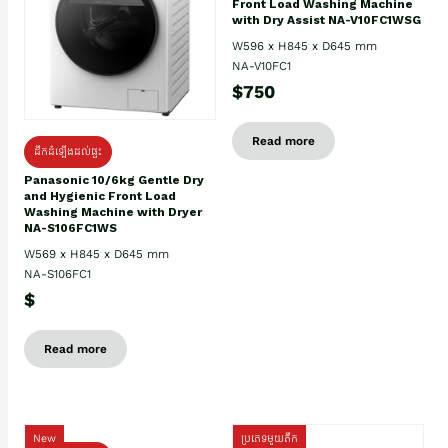
Front Load Washing Machine
with Dry Assist NA-V10FC1WSG
W596 x H845 x D645 mm
NA-V10FC1
$750
Read more
ដឹកដំឡើងដល់ផ្ទះ
Panasonic 10/6kg Gentle Dry
and Hygienic Front Load
Washing Machine with Dryer
NA-S106FC1WS
W569 x H845 x D645 mm
NA-S106FC1
$
Read more
New
ប្រភេទមួយតឹក