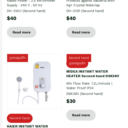
Rated Power : 3.5 kW\nPower
Protects against bacteria with
Supply : 240 V , 50 Hz
Ag+ Crystal Materiap
DH-3WL1 (Second hand)
DH-3VS1 (Second hand)
$40
$40
Read more
Read more
ប្រភេទមួយតឹក
Second hand
ប្រភេទមួយតឹក
MIDEA INSTANT WATER
HEATER Second hand DSK38V
Min Flow Rate: 1.2L/minute |
Water Proof IP24
DSK38V (Second hand)
$30
Read more
Second hand
HAIER INSTANT WATER