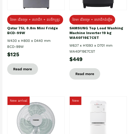
ថែម៖ ជេីងទម្រ + សេវាដឹក + ដបទឹកឬខ្ទះ
ថែម៖ ជើងទម្រ + សេវាដឹកដំឡើង
Qstar 75L 0.8m Mini Fridge
SAMSUNG Top Load Washing
BCD-99W
Machine Inverter 19 kg
WA40F19E7CST
W430 x H800 x D440 mm
W637 x H1093 x D701 mm
BCD-99W
WA40F19E7CST
$125
$449
Read more
Read more
New arrival
New