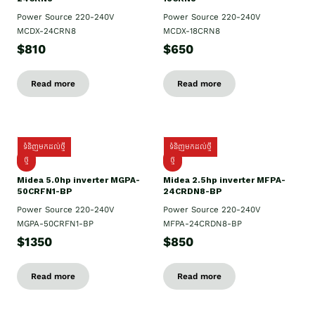
Power Source 220-240V
Power Source 220-240V
MCDX-24CRN8
MCDX-18CRN8
$810
$650
Read more
Read more
ទំនិញមកដល់ថ្មី
ទំនិញមកដល់ថ្មី
ថ្មី
ថ្មី
Midea 5.0hp inverter MGPA-
Midea 2.5hp​ inverter MFPA-
50CRFN1-BP
24CRDN8-BP
Power Source 220-240V
Power Source 220-240V
MGPA-50CRFN1-BP
MFPA-24CRDN8-BP
$1350
$850
Read more
Read more