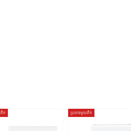
យតឹក
ប្រភេទមួយតឹក