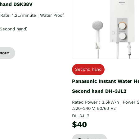
 hand DSK38V
Rate: 1.2L/minute | Water Proof
Second hand)
more
Second hand
Panasonic Instant Water H
Second hand DH-3JL2
Rated Power : 3.5kW\n | Power 
:220–240 V, 50/60 Hz
DL-3JL2
$40