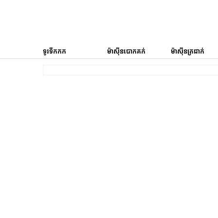
ទូរទឹកកក
ម៉ាស៊ីនបោកគក់
ម៉ាស៊ីនត្រជាក់