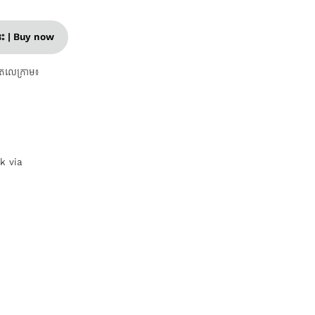
នេះ | Buy now
តេលេក្រាម៖
nk via