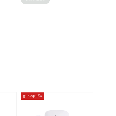
ប្រភេទមួយតឹក