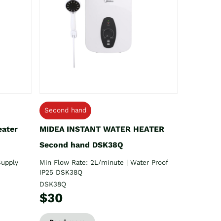
Second hand
eater
MIDEA INSTANT WATER HEATER
Second hand DSK38Q
Supply
Min Flow Rate: 2L/minute | Water Proof
IP25 DSK38Q
DSK38Q
$30