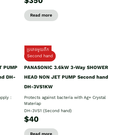
$350
Read more
ប្រភេទមួយតឹក
Second hand
T PUMP
PANASONIC 3.6kW 3-Way SHOWER
nd DH-
HEAD NON JET PUMP Second hand
DH-3VS1KW
pply :
Protects against bacteria with Ag+ Crystal
Materiap
DH-3VS1 (Second hand)
$40
Read more