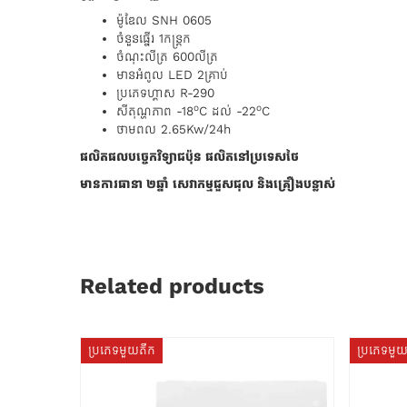
ម៉ូឌែល SNH 0605
ចំនួនធ្នើរ 1កន្ត្រក
ចំណុះលីត្រ 600លីត្រ
មានអំពូល LED 2គ្រាប់
ប្រភេទហ្គាស R-290
o
o
សីតុណ្ហភាព -18
C ដល់ -22
C
ថាមពល 2.65Kw/24h
ផលិតផលបច្ចេកវិទ្យាជប៉ុន ផលិតនៅប្រទេសថៃ
មានការធានា ២ឆ្នាំ សេវាកម្មជួសជុល និងគ្រឿងបន្លាស់
Related products
ប្រភេទមួយតឹក
ប្រភេទមួ