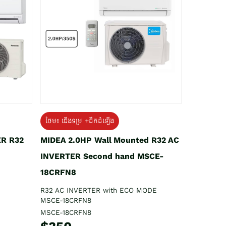
ថែម៖ ជើងទម្រ +ដឹកដំឡើង
ER R32
MIDEA 2.0HP Wall Mounted R32 AC
INVERTER Second hand MSCE-
18CRFN8
R32 AC INVERTER with ECO MODE
MSCE-18CRFN8
MSCE-18CRFN8