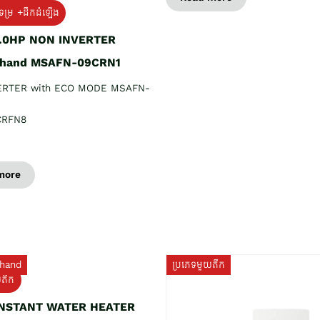
ទម្រ +ដឹកដំឡើង
1.0HP NON INVERTER
 hand MSAFN-09CRN1
ERTER with ECO MODE MSAFN-
CRFN8
more
hand
ប្រភេទមួយតឹក
យតឹក
INSTANT WATER HEATER