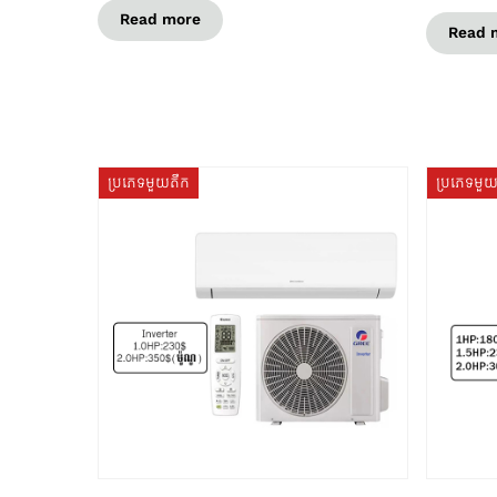
Read more
Read 
ប្រភេទមួយតឹក
ប្រភេទមួ