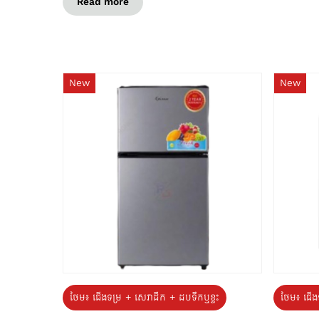
Read more
New
New
ថែម៖ ជេីងទម្រ + សេវាដឹក + ដបទឹកឬខ្ទះ
ថែម៖ ជើង