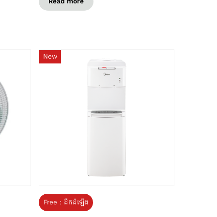
Read more
New
Free : ដឹកដំឡើង