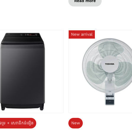
Read more
New arrival
ទម្រ + សេវាដឹកដំឡើង
New