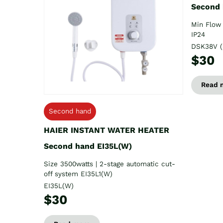
Second
Min Flow 
IP24
DSK38V (
$30
Read 
Second hand
HAIER INSTANT WATER HEATER
Second hand EI35L(W)
Size 3500watts | 2-stage automatic cut-
off system EI35L1(W)
EI35L(W)
$30