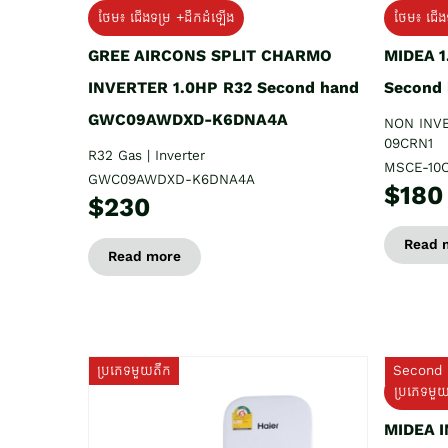
ថែម៖ ជើងទម្រ +ដឹកដំឡើង
ថែម៖ ជើង
GREE AIRCONS SPLIT CHARMO
MIDEA 
INVERTER 1.0HP R32 Second hand
Second
GWC09AWDXD-K6DNA4A
NON INV
09CRN1
R32 Gas | Inverter
MSCE-10
GWC09AWDXD-K6DNA4A
$180
$230
Read 
Read more
ប្រភេទមួយតឹក
Second 
ប្រភេទមួ
MIDEA 