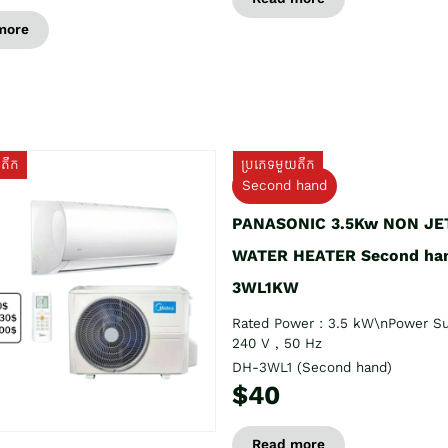
more
យតឹក
ប្រភេទមួយតឹក
Second hand
PANASONIC 3.5Kw NON JE
WATER HEATER Second ha
3WL1KW
Rated Power : 3.5 kW\nPower Su
240 V , 50 Hz
DH-3WL1 (Second hand)
$40
Read more