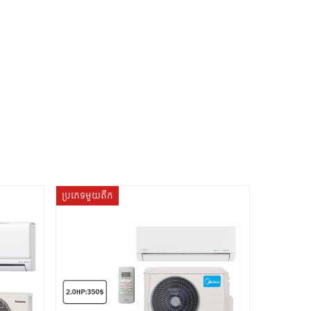
ប្រភេទមួយតឹក