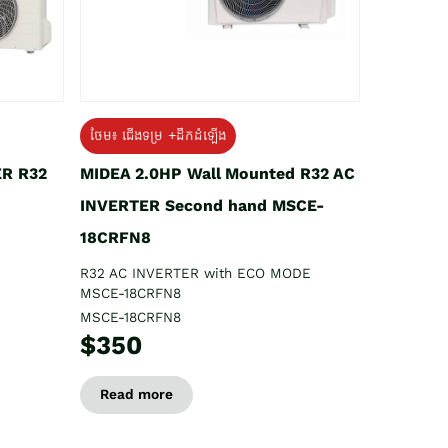
ថែម៖ ជើងទម្រ +ដឹកដំឡើង
ER R32
MIDEA 2.0HP Wall Mounted R32 AC
INVERTER Second hand MSCE-
18CRFN8
R32 AC INVERTER with ECO MODE
MSCE-18CRFN8
MSCE-18CRFN8
$350
Read more