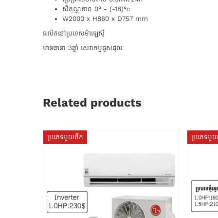
សីតុណ្ហភាព 0° - (-18)°c
W2000 x H860 x D757 mm
ផលិតនៅប្រទេសម៉ាឡេសុី
មានធានា​ 3ឆ្នាំ​ សេវាកម្មជួសជុល​
Related products
ប្រភេទមួយតឹក
ប្រភេទមួ