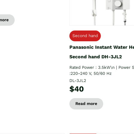
more
Second hand
Panasonic Instant Water H
Second hand DH-3JL2
Rated Power : 3.5kW\n | Power 
:220–240 V, 50/60 Hz
DL-3JL2
$40
Read more