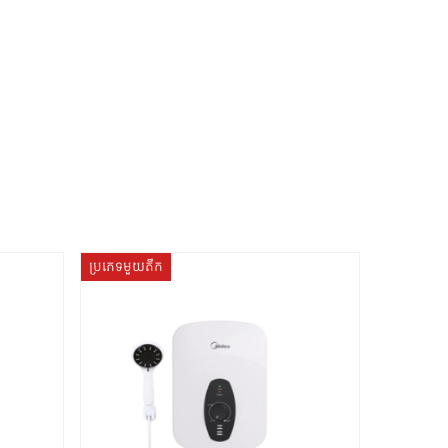
ប្រភេទមួយតឹក