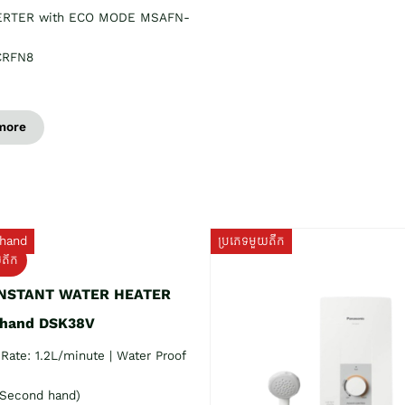
ERTER with ECO MODE MSAFN-
CRFN8
more
hand
ប្រភេទមួយតឹក
យតឹក
INSTANT WATER HEATER
 hand DSK38V
Rate: 1.2L/minute | Water Proof
Second hand)