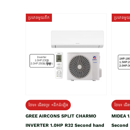
ប្រភេទមួយតឹក
ប្រភេទមួ
ថែម៖ ជើងទម្រ +ដឹកដំឡើង
ថែម៖ ជើង
GREE AIRCONS SPLIT CHARMO
MIDEA 
INVERTER 1.0HP R32 Second hand
Second