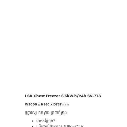
LSK Chest Freezer 6.5kW.h/24h SV-778
W2000 x H860 x D757 mm
ទូក្លាសេ្ស​​ កកម្ខាង ត្រជាក់ម្ខាង
មានកញ្ជ្រែង7
ប្រេីប្រាស់ថាមពល​ 6.5kw/24h