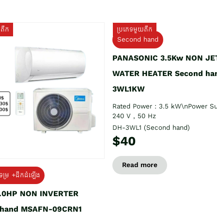
យតឹក
ប្រភេទមួយតឹក
Second hand
PANASONIC 3.5Kw NON JE
WATER HEATER Second ha
3WL1KW
Rated Power : 3.5 kW\nPower Su
240 V , 50 Hz
DH-3WL1 (Second hand)
$40
Read more
ទម្រ +ដឹកដំឡើង
1.0HP NON INVERTER
 hand MSAFN-09CRN1