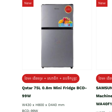
New
New
ថែម៖ ជេីងទម្រ + សេវាដឹក + ដបទឹកឬខ្ទះ
ថែម៖ ជើង
Qstar 75L 0.8m Mini Fridge BCD-
SAMSUN
99W
Machine
WA40F1
W430 x H800 x D440 mm
BCD-99W