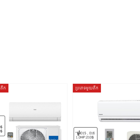
យតឹក
ប្រភេទមួយតឹក