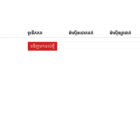
ទូរទឹកកក
ម៉ាស៊ីនបោកគក់
ម៉ាស៊ីនត្រជាក់
ទនិញមកដល់ថ្មី