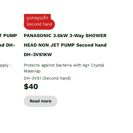
ប្រភេទមួយតឹក
Second hand
T PUMP
PANASONIC 3.6kW 3-Way SHOWER
nd DH-
HEAD NON JET PUMP Second hand
DH-3VS1KW
pply :
Protects against bacteria with Ag+ Crystal
Materiap
DH-3VS1 (Second hand)
$40
Read more