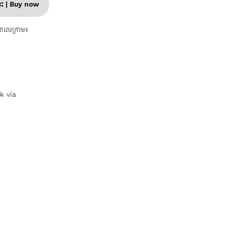
នេះ | Buy now
តេលេក្រាម៖
nk via