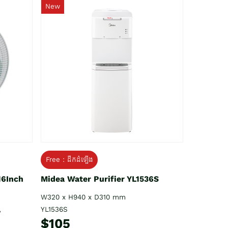
New
Free : ដឹកដំឡើង
16Inch
Midea Water Purifier YL1536S
W320 x H940 x D310 mm
YL1536S
V
$105