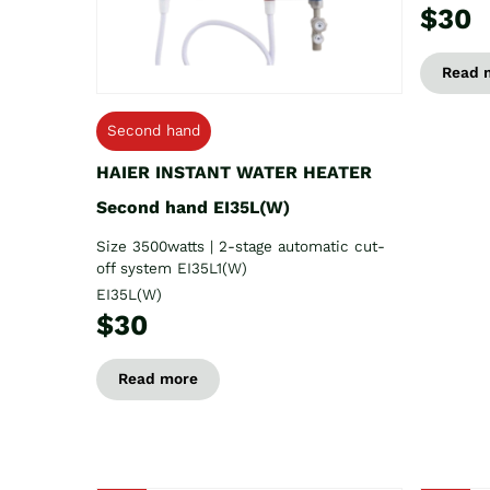
$30
Read 
Second hand
HAIER INSTANT WATER HEATER
Second hand EI35L(W)
Size 3500watts | 2-stage automatic cut-
off system EI35L1(W)
EI35L(W)
$30
Read more