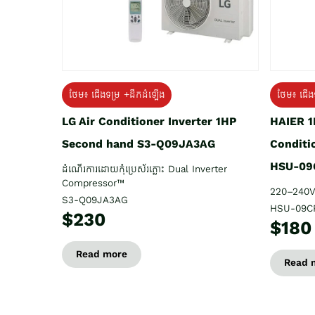
ថែម៖ ជើង
ថែម៖ ជើងទម្រ +ដឹកដំឡើង
HAIER 1
LG Air Conditioner Inverter 1HP
Conditi
Second hand S3-Q09JA3AG
HSU-09
ដំណើរការដោយកុំប្រេស័រភ្លោះ Dual Inverter
Compressor™
220–240V
S3-Q09JA3AG
HSU-09C
$230
$180
Read more
Read 