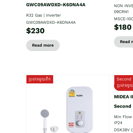
GWC09AWDXD-K6DNA4A
NON INV
09CRN1
R32 Gas | Inverter
MSCE-10
GWC09AWDXD-K6DNA4A
$180
$230
Read 
Read more
ប្រភេទមួយតឹក
Second 
ប្រភេទមួ
MIDEA 
Second
Min Flow 
IP24
DSK38V (