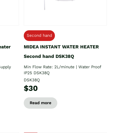
Second hand
eater
MIDEA INSTANT WATER HEATER
Second hand DSK38Q
Supply
Min Flow Rate: 2L/minute | Water Proof
IP25 DSK38Q
DSK38Q
$30
Read more