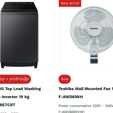
New arrival
ទម្រ + សេវាដឹកដំឡើង
New
G Top Load Washing
Toshiba Wall Mounted Fan 
 Inverter 19 kg
F-AWD60KH
9E7CST
Power consumption 220V - 240
F-AWD60KH(W)