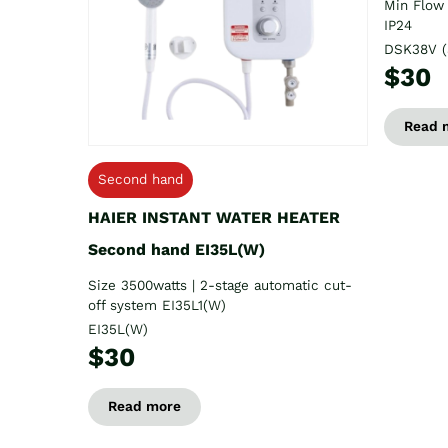
Min Flow 
IP24
DSK38V (
$30
Read 
Second hand
HAIER INSTANT WATER HEATER
Second hand EI35L(W)
Size 3500watts | 2-stage automatic cut-
off system EI35L1(W)
EI35L(W)
$30
Read more