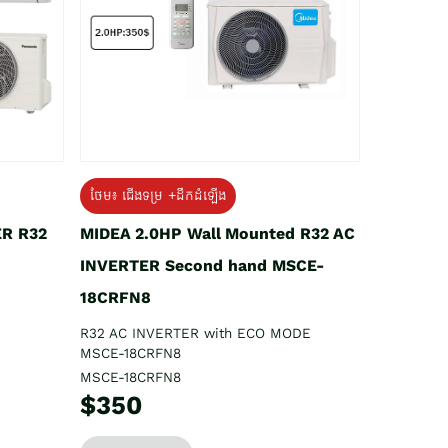
ថែម៖ ជើងទម្រ +ដឹកដំឡើង
ER R32
MIDEA 2.0HP Wall Mounted R32 AC
INVERTER Second hand MSCE-
18CRFN8
R32 AC INVERTER with ECO MODE
MSCE-18CRFN8
MSCE-18CRFN8
$350