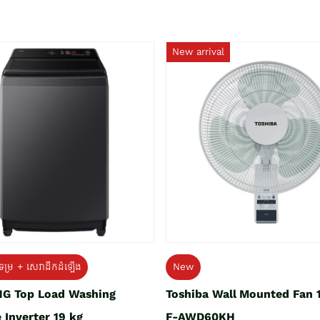
New arrival
ទម្រ + សេវាដឹកដំឡើង
New
G Top Load Washing
Toshiba Wall Mounted Fan 
 Inverter 19 kg
F-AWD60KH