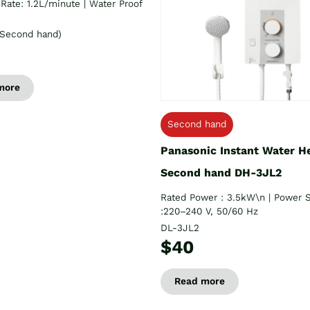
Rate: 1.2L/minute | Water Proof
Second hand)
more
Second hand
Panasonic Instant Water H
Second hand DH-3JL2
Rated Power : 3.5kW\n | Power 
:220–240 V, 50/60 Hz
DL-3JL2
$40
Read more