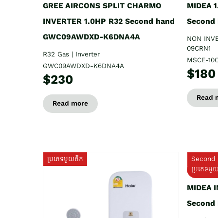
GREE AIRCONS SPLIT CHARMO
MIDEA 
INVERTER 1.0HP R32 Second hand
Second
GWC09AWDXD-K6DNA4A
NON INV
09CRN1
R32 Gas | Inverter
MSCE-10
GWC09AWDXD-K6DNA4A
$180
$230
Read 
Read more
ប្រភេទមួយតឹក
Second 
ប្រភេទមួ
MIDEA 
Second