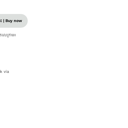
នេះ | Buy now
តេលេក្រាម៖
nk via