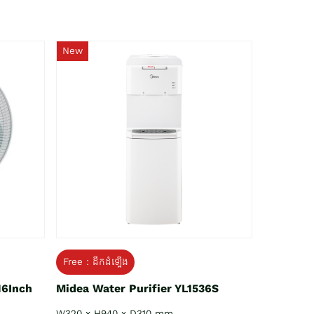
New
Free : ដឹកដំឡើង
16Inch
Midea Water Purifier YL1536S
W320 x H940 x D310 mm