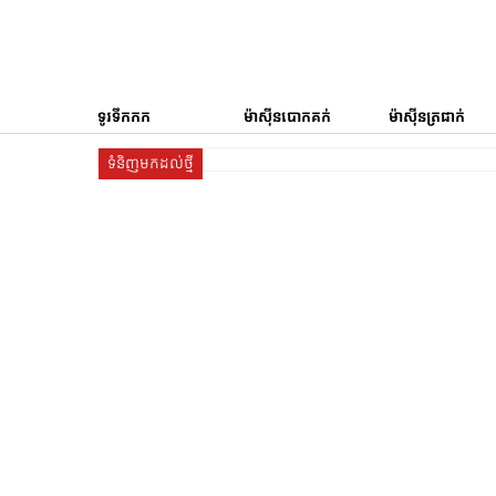
ទូរទឹកកក
ម៉ាស៊ីនបោកគក់
ម៉ាស៊ីនត្រជាក់
ទំនិញមកដល់ថ្មី