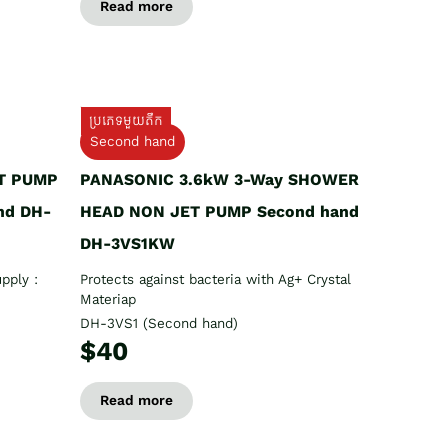
Read more
ប្រភេទមួយតឹក
Second hand
T PUMP
PANASONIC 3.6kW 3-Way SHOWER
nd DH-
HEAD NON JET PUMP Second hand
DH-3VS1KW
pply :
Protects against bacteria with Ag+ Crystal
Materiap
DH-3VS1 (Second hand)
$40
Read more