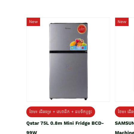
New
New
ថែម៖ ជេីងទម្រ + សេវាដឹក + ដបទឹកឬខ្ទះ
ថែម៖ ជើង
Qstar 75L 0.8m Mini Fridge BCD-
SAMSUN
99W
Machine