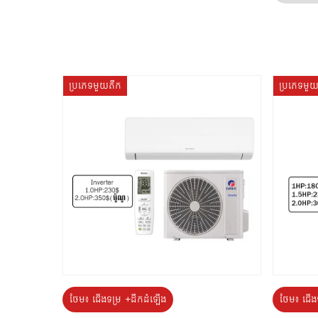
ប្រភេទមួយតឹក
ប្រភេទមួ
ថែម៖ ជើងទម្រ +ដឹកដំឡើង
ថែម៖ ជើង