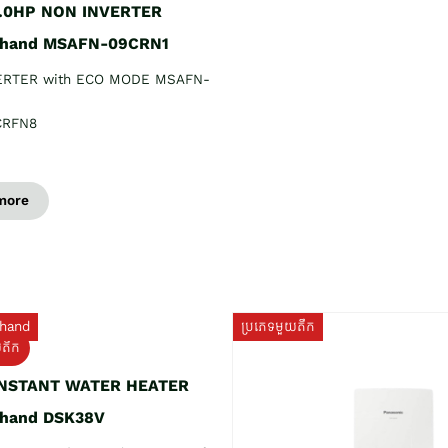
1.0HP NON INVERTER
 hand MSAFN-09CRN1
ERTER with ECO MODE MSAFN-
CRFN8
more
hand
ប្រភេទមួយតឹក
យតឹក
INSTANT WATER HEATER
 hand DSK38V