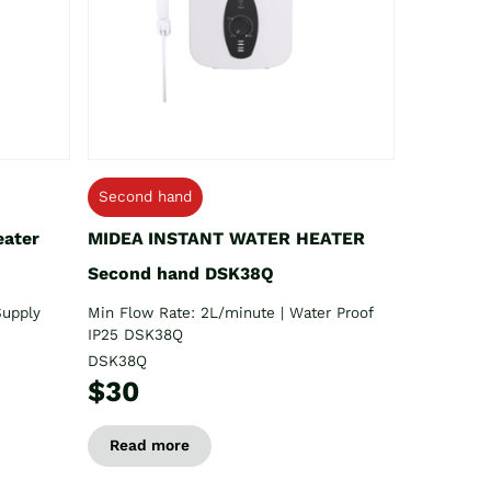
Second hand
eater
MIDEA INSTANT WATER HEATER
Second hand DSK38Q
Supply
Min Flow Rate: 2L/minute | Water Proof
IP25 DSK38Q
DSK38Q
$30
Read more