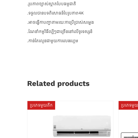
.រូបភាពច្បាស់ស្អាតបែបធម្មជាតិ
.ទទួលបានបទពិសោធន៌បៃរូបភាព4K
.អាចធ្វើកាបញ្ជាតាមរយៈកាប្រើប្រាស់សម្លេង
.ណែនាំកម្មវិធីល្បីៗជាច្រើននៅលើទូរទស្សន៏
.កាន់តែរលូនជាមួយការលេងហ្គេម
Related products
ប្រភេទមួយតឹក
ប្រភេទមួ