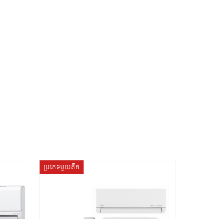
ប្រភេទមួយតឹក