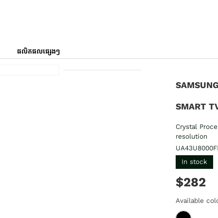
ផលិតផលផ្សេងៗ
SAMSUNG
SMART T
Crystal Proc
resolution
UA43U8000F
In stock
$282
Available col