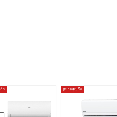
យតឹក
ប្រភេទមួយតឹក