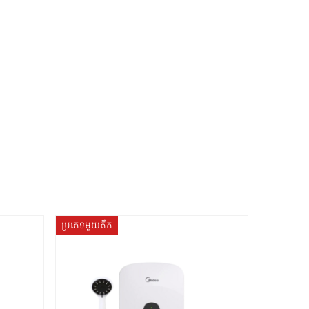
ប្រភេទមួយតឹក