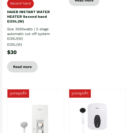
Read more
Second hand
HAIER INSTANT WATER
HEATER Second hand
EI35L(W)
Size 3500watts | 2-stage
automatic cut-off system
EI35L1(W)
EI35L(W)
$30
Read more
ប្រភេទមួយតឹក
ប្រភេទមួយតឹក