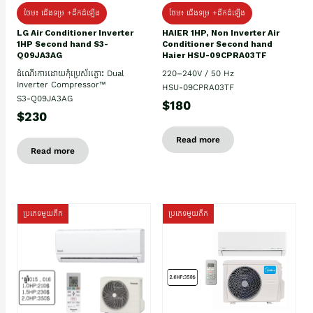
ថែម៖ ជើងទម្រ +ដឹកដំឡើង
ថែម៖ ជើងទម្រ +ដឹកដំឡើង
HAIER 1HP, Non Inverter Air
LG Air Conditioner Inverter
Conditioner Second hand
1HP Second hand S3-
Haier HSU-09CPRA03TF
Q09JA3AG
220–240V / 50 Hz
ដំណើរការដោយកុំប្រេស័រភ្លោះ Dual
Inverter Compressor™
HSU-09CPRA03TF
S3-Q09JA3AG
$180
$230
Read more
Read more
ប្រភេទមួយតឹក
ប្រភេទមួយតឹក