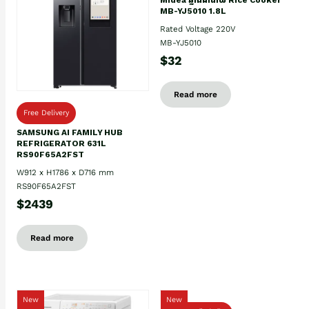
MB-YJ5010 1.8L
Rated Voltage 220V
MB-YJ5010
$32
Read more
Free Delivery
SAMSUNG AI FAMILY HUB
REFRIGERATOR 631L
RS90F65A2FST
W912 x H1786 x D716 mm
RS90F65A2FST
$2439
Read more
New
New