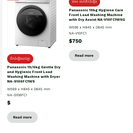
ថែម៖ សេវាដឹកដំឡើង
Panasonic 10kg Hygiene Care
Front Load Washing Machine
with Dry Assist NA-V10FC1WSG
W596 x H845 x D645 mm
NA-V10FC1
$750
Read more
ដឹកដំឡើងដល់ផ្ទះ
Panasonic 10/6kg Gentle Dry
and Hygienic Front Load
Washing Machine with Dryer
NA-S106FC1WS
W569 x H845 x D645 mm
NA-S106FC1
$
Read more