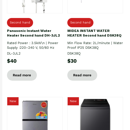
Second hand
Second hand
Panasonic Instant Water
MIDEA INSTANT WATER
Heater Second hand DH-3JL2
HEATER Second hand DSK38Q
Rated Power : 3.5kW\n | Power
Min Flow Rate: 2L/minute | Water
Supply :220–240 V, 50/60 Hz
Proof IP25 DSK38Q
DL-3JL2
DSK38Q
$40
$30
Read more
Read more
New
New