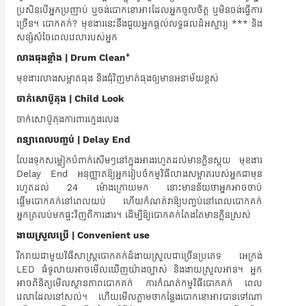
ប្រសិនបើអ្នកប្រញាប់ ឬចង់បោកខោអាវដែលអ្នកចូលចិត្ត ឬមិនចង់ធ្វើការ
ច្រើន។ បោកគក់? មុខងារនេះនឹងជួយអ្នកផ្តល់លទ្ធផលដ៏អស្ចារ្យ *** និង
សន្សំសំចៃពេលវេលារបស់អ្នក
+
លាងធុងខ្លាំង | Drum Clean
មុខងារលាងសម្អាតធុង និងជុំវិញមាត់ធុងឲ្យមានអនាម័យខ្ពស់
ចាក់សោប៊ូតុង | Child Look
ចាក់សោប៊ូតុងការពារក្មេងលេង
ពន្យាពេលបញ្ចប់ | Delay End
លែងទុកសម្លៀកបំពាក់សើមៗនៅក្នុងអាងរហូតដល់មានក្លិនស្អុយ មុខងារ
Delay End អនុញ្ញាតឱ្យអ្នករៀបចំកម្មវិធីលាងសម្អាតរបស់អ្នកជាមុន
រហូតដល់ 24 ម៉ោងក្រោយមក នោះមានន័យថាអ្នកអាចចាប់
ផ្តើមបោកគក់នៅពេលយប់ ហើយកំណត់វាឱ្យបញ្ចប់នៅពេលបោកគក់
អ្នកត្រលប់មកផ្ទះវិញពីការងារ។ ដើម្បីឱ្យបោកគក់តែងតែមានក្លិនស្រស់
ងាយស្រួលប្រើ | Convenient use
រីករាយជាមួយវិធីសាស្រ្តបោកគក់ដ៏ងាយស្រួលជាច្រើនប្រភេទ អេក្រង់
LED ធំទូលាយអាចមើលឃើញយ៉ាងច្បាស់ និងងាយស្រួលអាន។ អ្នក
អាចពិនិត្យមើលស្ថានភាពបោកគក់ ការកំណត់កម្មវិធីបោកគក់ ពេល
វេលាដែលនៅសល់។ ហើយ​មើល​ភ្លាម​ថា​កន្លែង​បោក​ខោអាវ​បាន​ទៅ​ណា