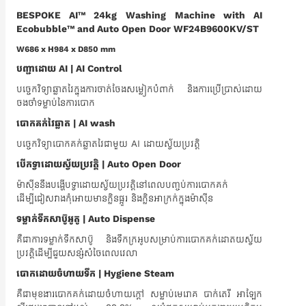
BESPOKE AI™ 24kg Washing Machine with AI
Ecobubble™ and Auto Open Door WF24B9600KV/ST
W686 x H984 x D850 mm
បញ្ជាដោយ AI | AI Control
បច្ចេកវិទ្យាឆ្លាតវៃក្នុងការចាត់ចែងសម្លៀកបំពាក់ និងការប្រើប្រាស់ដោយ
ចងចាំទម្លាប់នៃការបោក
បោកគក់វៃឆ្លាត | AI wash
បច្ចេកវិទ្យាបោកគក់ឆ្លាតវៃជាមួយ AI ដោយស្វ័យប្រវត្តិ
បើកទ្វាដោយស្វ័យប្រវត្តិ |​ Auto Open Door
ម៉ាស៊ីននឹងបង្ហើបទ្វាដោយស្វ័យប្រវត្តិនៅពេលបញ្ចប់ការបោកគក់
ដើម្បីជៀសវាងកុំអោយមានក្លិនផ្អួរ និងក្លិនអាក្រក់ក្នុងម៉ាស៊ីន
ទម្លាក់ទឹកសាប៊ូអូតូ | Auto Dispense
គឺជាការទម្លាក់ទឹកសាប៊ូ ​និងទឹកក្រអូបសម្រាប់ការបោកគក់ដោតយស្វ័យ
ប្រវត្តិដើម្បីជួយសន្សំសំចៃពេលវេលា
បោកដោយចំហាយទឹក | Hygiene Steam
គឺជាមុខងារបោកគក់ដោយចំហាយក្តៅ សម្លាប់មេរោគ បាក់តេរី អាឡែក