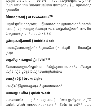
ស៊ីផ្សេងៗបានទៅដល់ 99.9% ល្អបំផុតសម្រាប់អ្នកងាយប្រតិកម្ម
ស្បែក ខោអាវក្មេង និងសម្ភារៈបន្ទប់គេង ដូចជាស្រោមខ្នើយ កម្រាលពូក/
ភួយជាដើម
TM
បំបែកពពុះសាប៊ូ | AI Ecobubble
បច្ចេកវិទ្យាបំបែកពពុះសាប៊ូ ធ្វើអោយពពុះសាប៊ូជ្រាបចូលសាច់ក្រណាត់
បានលឿនជម្រះភាពប្រឡាក់ជាងមុខ 24% សន្សំសំចៃភ្លើងដល់ 70% និង
ថែរក្សាសាច់ក្រណាត់បានដល់ 45.5%
ត្រាំពពុះសាប៊ូ30នាទី | Bubble Soak
មុខងារធ្វើអោយសម្លៀកបំពាក់ចូលជាតិសាប៊ូកម្ចាត់ធួលី និងមានក្លិន
ក្រអូប
TM
បច្ចេកវិទ្យាកាត់បន្ថយរំញ័រ | VRT
គឺជាការកាត់បន្ថយសំឡេងរំខាន និងរំញ័រក្នុងពេលបោកគក់ទោះបីបោក្នុង
ល្បឿនលឿន ឬចំនួនសំលៀកបំពាក់ច្រើនក៏ដោយ
មានភ្លើងបំភ្លឺ | Drum Light
មានភ្លើងបំភ្លឺផ្នែកខាងក្នុងធុង កំឡុងពេលបោកគក់
លាងសម្អាតរហ័ស | Quick Wash
បោកខោអាវដែលប្រឡាក់ស្រាលៗបានលឿន និងមានប្រសិទ្ធភាព កម្មវិធី
Quick Wash អាចសម្អាតបន្ទុកតូចៗ * ត្រឹមតែ 18 នាទី** ដូច្នេះ