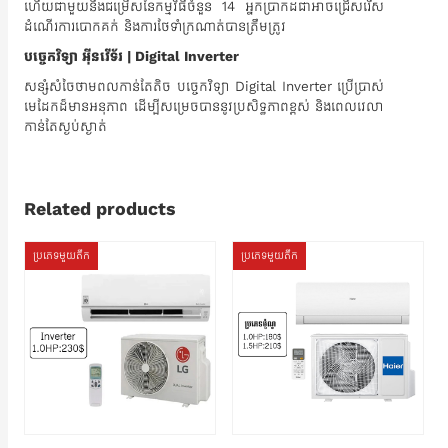
ហើយជាមួយនឹងជម្រើសនៃកម្មវិធីចំនួន 14 អ្នកប្រាកដជាអាចជ្រើសរើស
ដំណើរការបោកគក់ និងការថែទាំក្រណាត់បានត្រឹមត្រូវ
បច្ចេកវិទ្យា អ៊ីនវើទ័រ | Digital Inverter
សន្សំសំចៃថាមពលកាន់តែតិច បច្ចេកវិទ្យា Digital Inverter ប្រើប្រាស់
មេដែកដ៏មានអនុភាព ដើម្បីសម្រេចបាននូវប្រសិទ្ធភាពខ្ពស់ និងពេលវេលា
កាន់តែស្ងប់ស្ងាត់
Related products
ប្រភេទមួយតឹក
ប្រភេទមួយតឹក