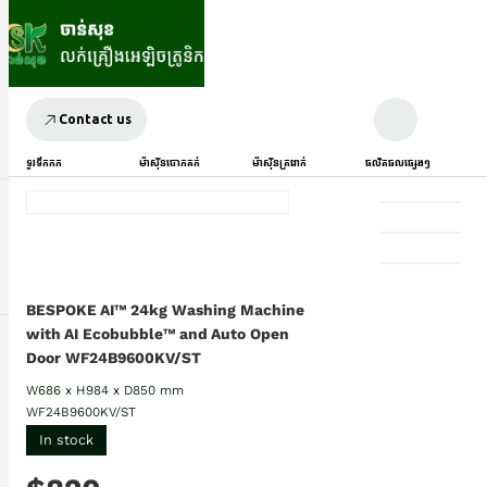
Contact us
ទូរទឹកកក
ម៉ាស៊ីនបោកគក់
ម៉ាស៊ីនត្រជាក់
ផលិតផលផ្សេងៗ
BESPOKE AI™ 24kg Washing Machine
with AI Ecobubble™ and Auto Open
Door WF24B9600KV/ST
W686 x H984 x D850 mm
WF24B9600KV/ST
In stock