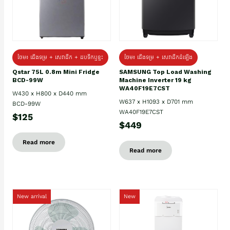
ថែម៖ ជេីងទម្រ + សេវាដឹក + ដបទឹកឬខ្ទះ
ថែម៖ ជើងទម្រ + សេវាដឹកដំឡើង
Qstar 75L 0.8m Mini Fridge
SAMSUNG Top Load Washing
BCD-99W
Machine Inverter 19 kg
WA40F19E7CST
W430 x H800 x D440 mm
W637 x H1093 x D701 mm
BCD-99W
WA40F19E7CST
$125
$449
Read more
Read more
New arrival
New