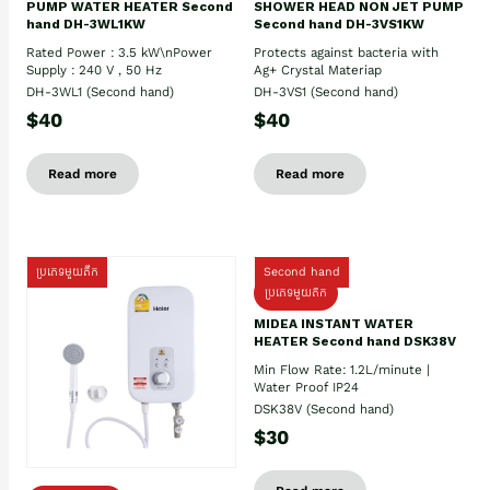
PUMP WATER HEATER Second
SHOWER HEAD NON JET PUMP
hand DH-3WL1KW
Second hand DH-3VS1KW
Rated Power : 3.5 kW\nPower
Protects against bacteria with
Supply : 240 V , 50 Hz
Ag+ Crystal Materiap
DH-3WL1 (Second hand)
DH-3VS1 (Second hand)
$40
$40
Read more
Read more
ប្រភេទមួយតឹក
Second hand
ប្រភេទមួយតឹក
MIDEA INSTANT WATER
HEATER Second hand DSK38V
Min Flow Rate: 1.2L/minute |
Water Proof IP24
DSK38V (Second hand)
$30