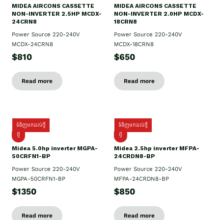
MIDEA AIRCONS CASSETTE
MIDEA AIRCONS CASSETTE
NON-INVERTER 2.5HP MCDX-
NON-INVERTER 2.0HP MCDX-
24CRN8
18CRN8
Power Source 220-240V
Power Source 220-240V
MCDX-24CRN8
MCDX-18CRN8
$810
$650
Read more
Read more
ទំនិញមកដល់ថ្មី
ទំនិញមកដល់ថ្មី
ថ្មី
ថ្មី
Midea 5.0hp inverter MGPA-
Midea 2.5hp​ inverter MFPA-
50CRFN1-BP
24CRDN8-BP
Power Source 220-240V
Power Source 220-240V
MGPA-50CRFN1-BP
MFPA-24CRDN8-BP
$1350
$850
Read more
Read more