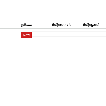
ទូរទឹកកក
ម៉ាស៊ីនបោកគក់
ម៉ាស៊ីនត្រជាក់
New