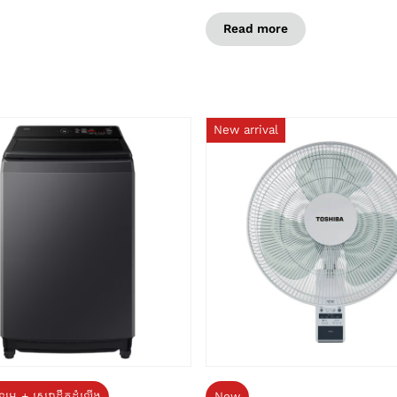
Read more
New arrival
ទម្រ + សេវាដឹកដំឡើង
New