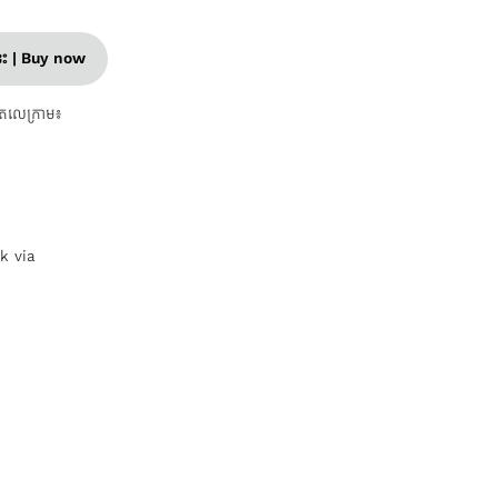
នេះ | Buy now
តេលេក្រាម៖
nk via