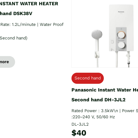
INSTANT WATER HEATER
 hand DSK38V
Rate: 1.2L/minute | Water Proof
Second hand)
more
Second hand
Panasonic Instant Water H
Second hand DH-3JL2
Rated Power : 3.5kW\n | Power 
:220–240 V, 50/60 Hz
DL-3JL2
$40