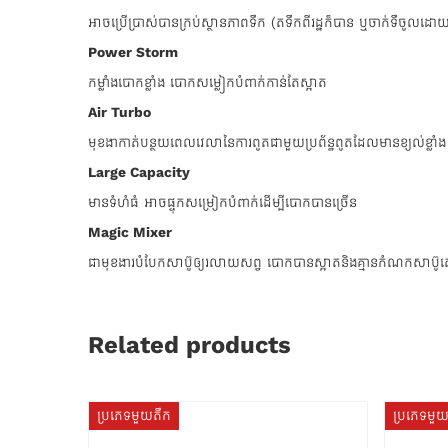
អាចប្រើប្រាស់បានក្រប់ស្ថានភាពទឹក (តទឹកពីរដ្ឋក៏បាន ឬចាក់ទឹចូលដោយ
Power Storm
កម្លាំងបោកខ្លាំង បោកសម្លៀកបំពាក់កាន់តែស្អាត
Air Turbo
មុខងាកាត់បន្ថយពេលវេលានៃការពូតជាមួយប្រព័ន្ធពូតដែលមានខ្យល់ខ្លាំង 
Large Capacity
មានទំហំធំ អាចផ្ទុកសម្រៀកបំពាក់ដើម្បីបោកបានច្រើន
Magic Mixer
ជាមុខងារបំបែកសាប៊ូឲ្យរលាយសព្វ បោកបានស្អាតនិងគ្មានកំណកសាប
Related products
ប្រភេទមួយតឹក
ប្រភេទមួ