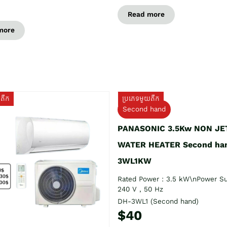
Read more
more
យតឹក
ប្រភេទមួយតឹក
Second hand
PANASONIC 3.5Kw NON JE
WATER HEATER Second ha
3WL1KW
Rated Power : 3.5 kW\nPower Su
240 V , 50 Hz
DH-3WL1 (Second hand)
$40