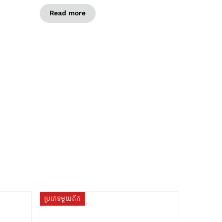
Read more
ប្រភេទមួយតឹក