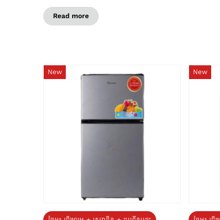
Read more
New
New
ថែម៖ ជេីងទម្រ + សេវាដឹក + ដបទឹកឬខ្ទះ
ថែម៖ ជើង