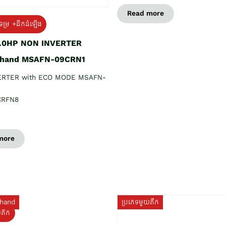
Read more
ទម្រ +ដឹកដំឡើង
1.0HP NON INVERTER
 hand MSAFN-09CRN1
ERTER with ECO MODE MSAFN-
CRFN8
more
hand
ប្រភេទមួយតឹក
យតឹក