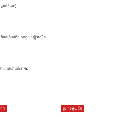
ផ្ទាល់ក៏បាន)
និងកម្លាំងបង្វិលធុងក្នុងល្បឿនលឿន
៊ូតោងជាប់នៅលើខោអាវ
យតឹក
ប្រភេទមួយតឹក