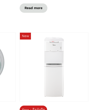
Read more
New
Free : ដឹកដំឡើង