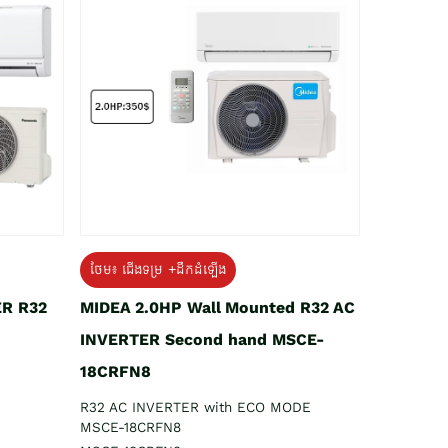
ថែម៖ ជើងទម្រ +ដឹកដំឡើង
ER R32
MIDEA 2.0HP Wall Mounted R32 AC
INVERTER Second hand MSCE-
18CRFN8
R32 AC INVERTER with ECO MODE
MSCE-18CRFN8