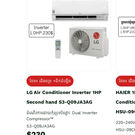
ថែម៖ ជើង
ថែម៖ ជើងទម្រ +ដឹកដំឡើង
HAIER 1
LG Air Conditioner Inverter 1HP
Conditi
Second hand S3-Q09JA3AG
HSU-09
ដំណើរការដោយកុំប្រេស័រភ្លោះ Dual Inverter
Compressor™
220–240V
S3-Q09JA3AG
HSU-09C
$230