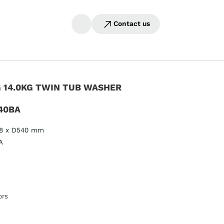
Contact us
 14.0KG TWIN TUB WASHER
40BA
28 x D540 mm
A
ors