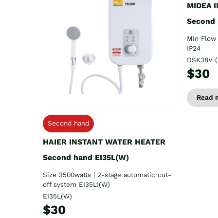
MIDEA 
Second
Min Flow 
IP24
DSK38V (
$30
Read 
Second hand
HAIER INSTANT WATER HEATER
Second hand EI35L(W)
Size 3500watts | 2-stage automatic cut-
off system EI35L1(W)
EI35L(W)
$30