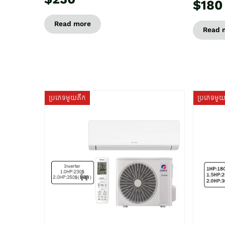
$180
Read more
Read 
ប្រភេទមួយតឹក
ប្រភេទមួ