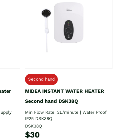
Second hand
eater
MIDEA INSTANT WATER HEATER
Second hand DSK38Q
Supply
Min Flow Rate: 2L/minute | Water Proof
IP25 DSK38Q
DSK38Q
$30