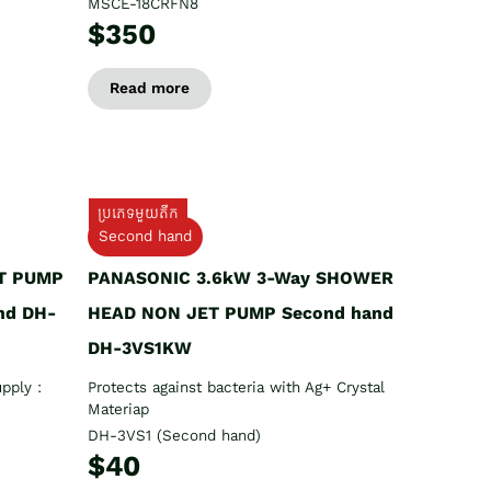
MSCE-18CRFN8
$350
Read more
ប្រភេទមួយតឹក
Second hand
T PUMP
PANASONIC 3.6kW 3-Way SHOWER
nd DH-
HEAD NON JET PUMP Second hand
DH-3VS1KW
pply :
Protects against bacteria with Ag+ Crystal
Materiap
DH-3VS1 (Second hand)
$40