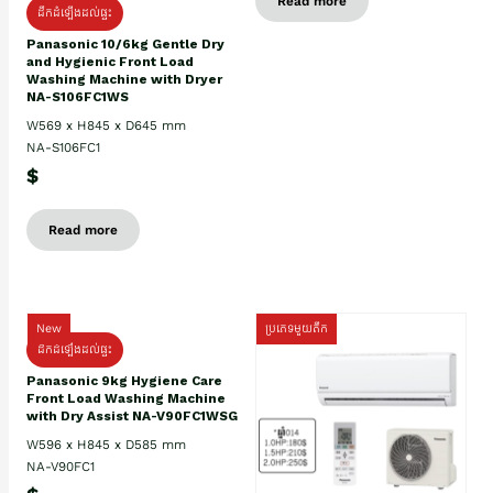
Read more
ដឹកដំឡើងដល់ផ្ទះ
Panasonic 10/6kg Gentle Dry
and Hygienic Front Load
Washing Machine with Dryer
NA-S106FC1WS
W569 x H845 x D645 mm
NA-S106FC1
$
Read more
New
ប្រភេទមួយតឹក
ដឹកដំឡើងដល់ផ្ទះ
Panasonic 9kg Hygiene Care
Front Load Washing Machine
with Dry Assist NA-V90FC1WSG
W596 x H845 x D585 mm
NA-V90FC1