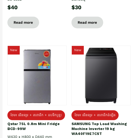
$40
$30
Read more
Read more
New
New
ថែម៖ ជេីងទម្រ + សេវាដឹក + ដបទឹកឬខ្ទះ
ថែម៖ ជើងទម្រ + សេវាដឹកដំឡើង
Qstar 75L 0.8m Mini Fridge
SAMSUNG Top Load Washing
BCD-99W
Machine Inverter 19 kg
WA40F19E7CST
W430 x H800 x D440 mm