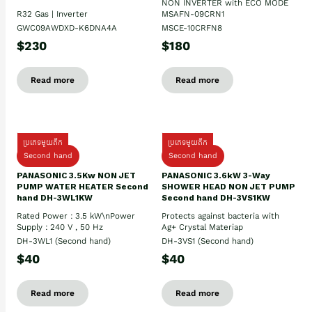
NON INVERTER with ECO MODE
R32 Gas | Inverter
MSAFN-09CRN1
GWC09AWDXD-K6DNA4A
MSCE-10CRFN8
$230
$180
Read more
Read more
ប្រភេទមួយតឹក
ប្រភេទមួយតឹក
Second hand
Second hand
PANASONIC 3.5Kw NON JET
PANASONIC 3.6kW 3-Way
PUMP WATER HEATER Second
SHOWER HEAD NON JET PUMP
hand DH-3WL1KW
Second hand DH-3VS1KW
Rated Power : 3.5 kW\nPower
Protects against bacteria with
Supply : 240 V , 50 Hz
Ag+ Crystal Materiap
DH-3WL1 (Second hand)
DH-3VS1 (Second hand)
$40
$40
Read more
Read more