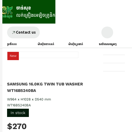
Contact us
ទូរទឹកកក
ម៉ាស៊ីនបោកគក់
ម៉ាស៊ីនត្រជាក់
ផលិតផលផ្សេងៗ
New
SAMSUNG 16.0KG TWIN TUB WASHER
WT16B5240BA
W964 x H1028 x D540 mm
WT16B5240BA
In stock
$270