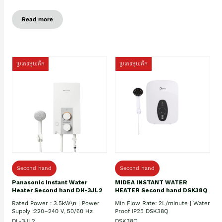
Read more
ប្រភេទមួយតឹក
ប្រភេទមួយតឹក
Second hand
Second hand
Panasonic Instant Water
MIDEA INSTANT WATER
Heater Second hand DH-3JL2
HEATER Second hand DSK38Q
Rated Power : 3.5kW\n | Power
Min Flow Rate: 2L/minute | Water
Supply :220–240 V, 50/60 Hz
Proof IP25 DSK38Q
DL-3JL2
DSK38Q