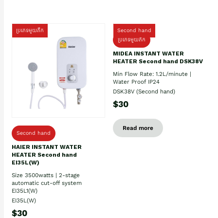
ប្រភេទមួយតឹក
Second hand
ប្រភេទមួយតឹក
MIDEA INSTANT WATER
HEATER Second hand DSK38V
Min Flow Rate: 1.2L/minute |
Water Proof IP24
DSK38V (Second hand)
$30
Read more
Second hand
HAIER INSTANT WATER
HEATER Second hand
EI35L(W)
Size 3500watts | 2-stage
automatic cut-off system
EI35L1(W)
EI35L(W)
$30