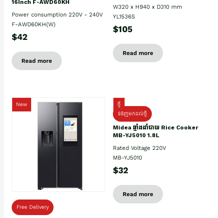
16Inch F-AWD60KH
W320 x H940 x D310 mm
Power consumption 220V - 240V
YL1536S
F-AWD60KH(W)
$105
$42
Read more
Read more
New
ថ្មី
ទំនិញមកដល់ថ្មិ
Midea ឆ្នាំងដាំបាយ Rice Cooker
MB-YJ5010 1.8L
Rated Voltage 220V
MB-YJ5010
$32
Read more
Free Delivery