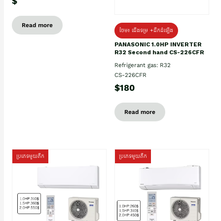
$
Read more
ថែម៖ ជើងទម្រ +ដឹកដំឡើង
PANASONIC 1.0HP INVERTER
R32 Second hand CS-226CFR
Refrigerant gas: R32
CS-226CFR
$180
Read more
ប្រភេទមួយតឹក
ប្រភេទមួយតឹក