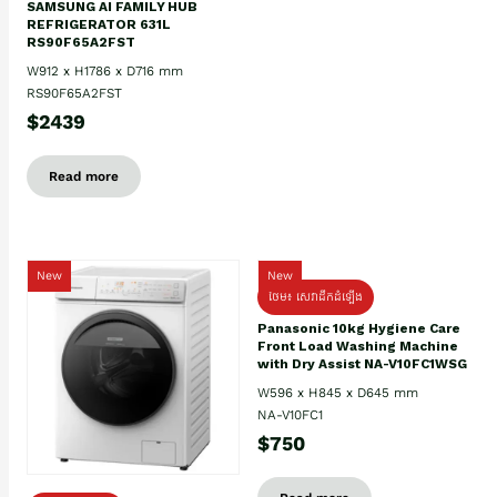
SAMSUNG AI FAMILY HUB
REFRIGERATOR 631L
RS90F65A2FST
W912 x H1786 x D716 mm
RS90F65A2FST
$2439
Read more
New
New
ថែម៖ សេវាដឹកដំឡើង
Panasonic 10kg Hygiene Care
Front Load Washing Machine
with Dry Assist NA-V10FC1WSG
W596 x H845 x D645 mm
NA-V10FC1
$750