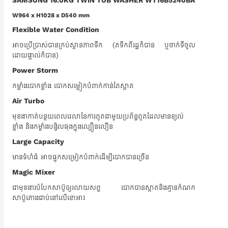
SAMSUNG 16.0KG TWIN TUB WASHER WT16B5240BA
W964 x H1028 x D540 mm
Flexible Water Condition
អាចប្រើប្រាស់បានក្រប់ស្ថានភាពទឹក (តទឹកពីរដ្ឋក៏បាន ឬចាក់ទឹចូល
ដោយផ្ទាល់ក៏បាន)
Power Storm
កម្លាំងបោកខ្លាំង បោកសម្លៀកបំពាក់កាន់តែស្អាត
Air Turbo
មុខងាកាត់បន្ថយពេលវេលានៃការពូតជាមួយប្រព័ន្ធពូតដែលមានខ្យល់
ខ្លាំង និងកម្លាំងបង្វិលធុងក្នុងល្បឿនលឿន
Large Capacity
មានទំហំធំ អាចផ្ទុកសម្រៀកបំពាក់ដើម្បីបោកបានច្រើន
Magic Mixer
ជាមុខងារបំបែកសាប៊ូឲ្យរលាយសព្វ បោកបានស្អាតនិងគ្មានកំណក
សាប៊ូតោងជាប់នៅលើខោអាវ