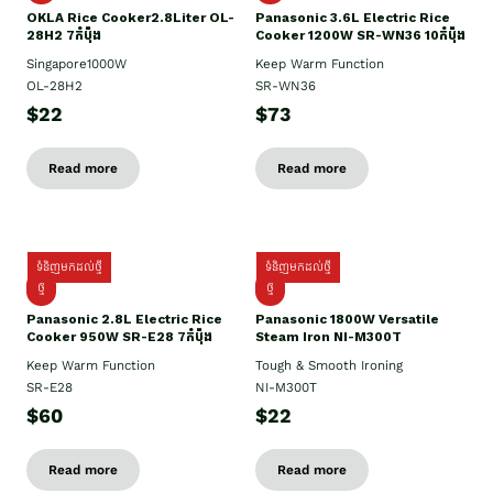
OKLA Rice Cooker2.8Liter OL-
Panasonic 3.6L Electric Rice
28H2 7កំប៉ុង
Cooker 1200W SR-WN36 10កំប៉ុង
Singapore1000W
Keep Warm Function
OL-28H2
SR-WN36
$22
$73
Read more
Read more
ទំនិញមកដល់ថ្មី
ទំនិញមកដល់ថ្មី
ថ្មី
ថ្មី
Panasonic 2.8L Electric Rice
Panasonic 1800W Versatile
Cooker 950W SR-E28 7កំប៉ុង
Steam Iron NI-M300T
Keep Warm Function
Tough & Smooth Ironing
SR-E28
NI-M300T
$60
$22
Read more
Read more