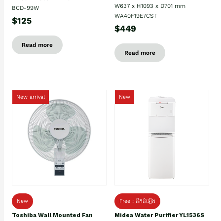
W637 x H1093 x D701 mm
BCD-99W
WA40F19E7CST
$125
$449
Read more
Read more
New arrival
New
New
Free : ដឹកដំឡើង
Toshiba Wall Mounted Fan
Midea Water Purifier YL1536S