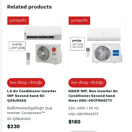
Related products
ប្រភេទមួយតឹក
ប្រភេទមួយតឹក
ថែម៖ ជើងទម្រ +ដឹកដំឡើង
ថែម៖ ជើងទម្រ +ដឹកដំឡើង
HAIER 1HP, Non Inverter Air
LG Air Conditioner Inverter
Conditioner Second hand
1HP Second hand S3-
Haier HSU-09CPRA03TF
Q09JA3AG
220–240V / 50 Hz
ដំណើរការដោយកុំប្រេស័រភ្លោះ Dual
Inverter Compressor™
HSU-09CPRA03TF
S3-Q09JA3AG
$180
$230