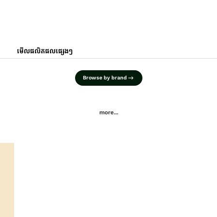
មើលផលិតផលផ្សេងៗ
Browse by brand
more...