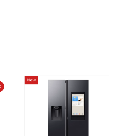
New
ះ