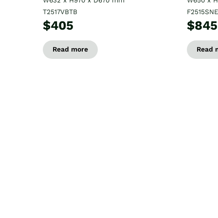
W632 x H970 x D670 mm
W650 x 
T2517VBTB
F2515SN
$405
$845
Read more
Read 