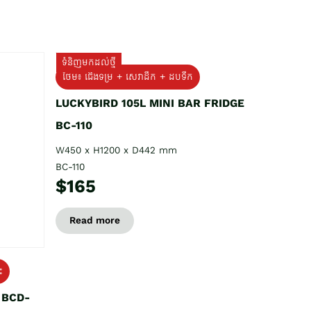
ទំនិញមកដល់ថ្មី
ថែម៖ ជេីងទម្រ + សេវាដឹក + ដបទឹក
LUCKYBIRD 105L MINI BAR FRIDGE
BC-110
W450 x H1200 x D442 mm
BC-110
$165
Read more
ះ
e BCD-