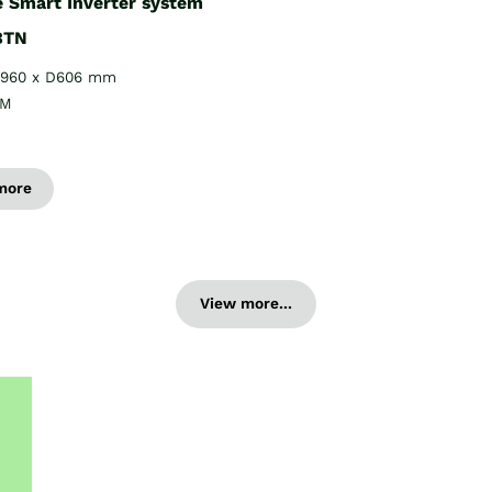
 Smart Inverter system
BTN
H960 x D606 mm
PM
more
View more...