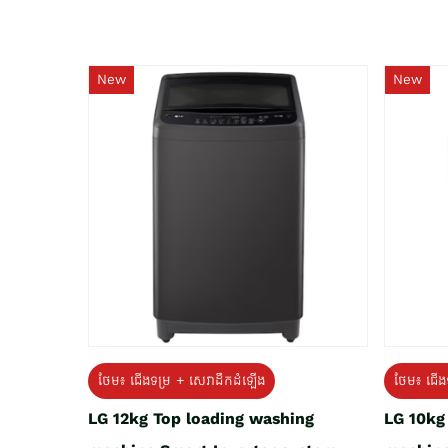
New
New
ថែម៖ ជើងទម្រ + សេវាដឹកដំឡើង
ថែម៖ ជើង
LG 12kg Top loading washing
LG 10kg