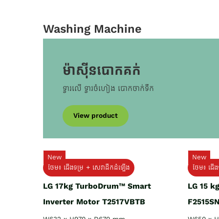
Washing Machine
ម៉ាស៊ីនបោកគក់
ទ្វារលើ ទ្វារចំហៀង បោកចាក់ទឹក
View product
New
New
ថែម៖ ជើងទម្រ + សេវាដឹកដំឡើង
ថែម៖ ជើង
LG 17kg TurboDrum™ Smart
LG 15 k
Inverter Motor T2517VBTB
F2515S