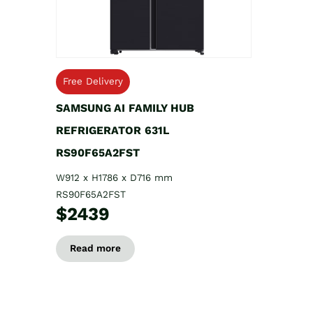
Free Delivery
SAMSUNG AI FAMILY HUB
REFRIGERATOR 631L
RS90F65A2FST
W912 x H1786 x D716 mm
RS90F65A2FST
$2439
Read more