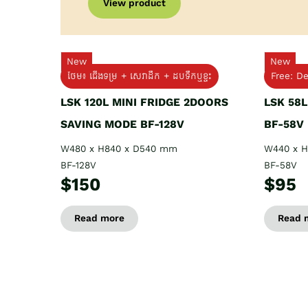
View product
New
New
ថែម៖ ជើងទម្រ + សេវាដឹក + ដបទឹកឬខ្ទះ
Free: De
LSK 120L MINI FRIDGE 2DOORS
LSK 58
SAVING MODE BF-128V
BF-58V
W480 x H840 x D540 mm
W440 x 
BF-128V
BF-58V
$150
$95
Read more
Read 