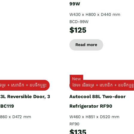
99W
W430 x H800 x D440 mm
BCD-99W
$125
Read more
New
ម្រ + សេវាដឹក + ដបទឹកឬខ្ទះ
ថែម៖ ជើងទម្រ + សេវាដឹក + ដបទឹកឬខ្ទ
3L Reversible Door, 3
Autocool 88L Two-door
 BC119
Refrigerator RF90
860 x D472 mm
W460 x H851 x D520 mm
RF90
$135