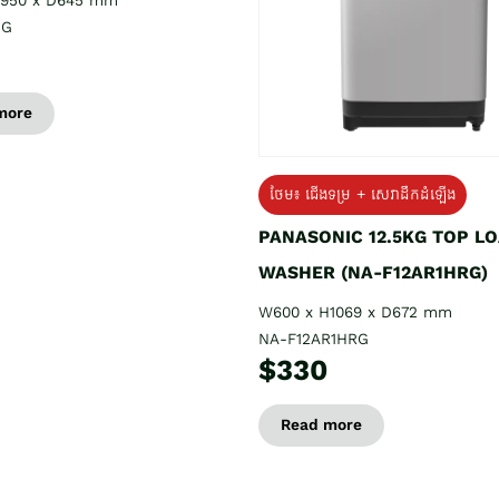
H950 x D645 mm
EG
more
ថែម៖ ជើងទម្រ + សេវាដឹកដំឡើង
PANASONIC 12.5KG TOP L
WASHER (NA-F12AR1HRG)
W600 x H1069 x D672 mm
NA-F12AR1HRG
$330
Read more