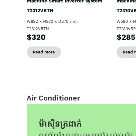
machine Smart Inverter system
machine
T2312VBTN
T2310V
W632 x H970 x D670 mm
W590 x 
T2312VBTN
T2310VS
$320
$285
Read more
Read 
Air Conditioner
ម៉ាស៊ីនត្រជាក់
សន្សំសំចៃភ្លើង សម្លាប់មេរោគ កម្ចាត់ក្លិន ផ្តល់សំណើម