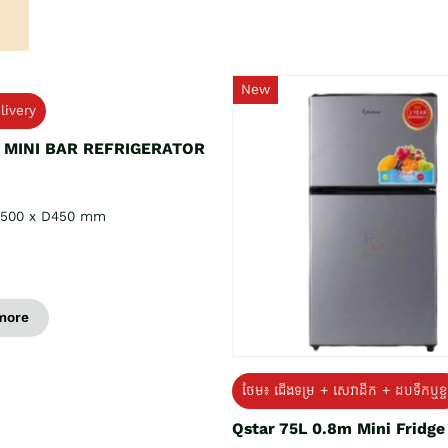
New
livery
L MINI BAR REFRIGERATOR
H500 x D450 mm
more
ថែម៖ ជេីងទម្រ + សេវាដឹក + ដបទឹកឬខ្ទ
Qstar 75L 0.8m Mini Fridg