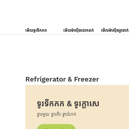
មើលទូរទឹកកក
មើលម៉ាស៊ីនបោកគក់
មើលម៉ាស៊ីនត្រជាក់
No items found.
Refrigerator & Freezer
ទូរទឹកកក & ទូរក្លាសេ
ទ្វារមួយ ទ្វារពីរ ទ្វារហែក